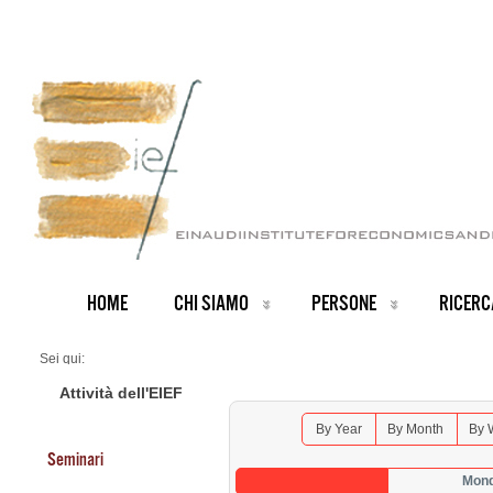
HOME
CHI SIAMO
PERSONE
RICERC
Sei qui:
Home
Seminars 2025
Attività dell'EIEF
By Year
By Month
By 
Seminari
Mond