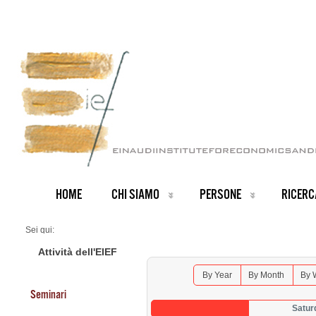
HOME
CHI SIAMO
PERSONE
RICERC
Sei qui:
Home
Seminars 2025
Attività dell'EIEF
By Year
By Month
By 
Seminari
Satur