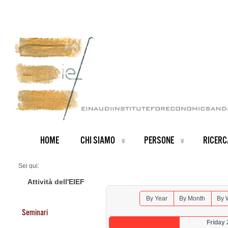
HOME
CHI SIAMO
PERSONE
RICERC
Sei qui:
Home
Seminars 2025
Attività dell'EIEF
By Year
By Month
By 
Seminari
Friday