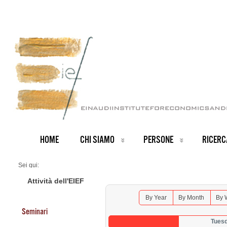
HOME
CHI SIAMO
PERSONE
RICERC
Sei qui:
Home
Seminars 2026
Attività dell'EIEF
By Year
By Month
By 
Seminari
Tues