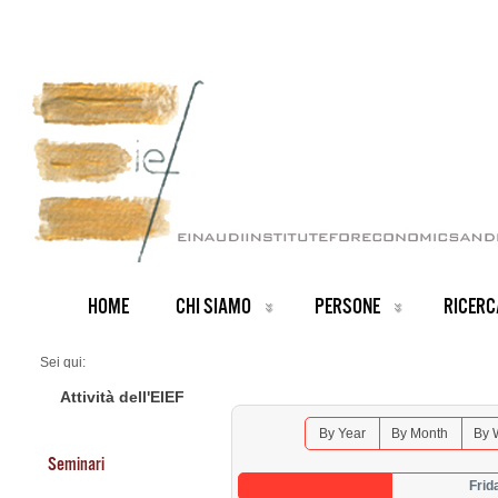
HOME
CHI SIAMO
PERSONE
RICERC
Sei qui:
Home
Seminars 2026
Attività dell'EIEF
By Year
By Month
By 
Seminari
Frid