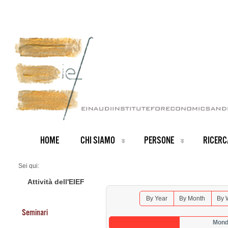
HOME
CHI SIAMO
PERSONE
RICERC
Sei qui:
Home
Seminars 2026
Attività dell'EIEF
By Year
By Month
By 
Seminari
Mond