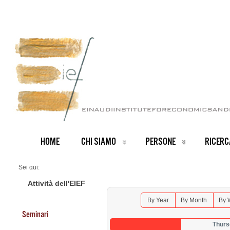
HOME
CHI SIAMO
PERSONE
RICERC
Sei qui:
Home
Seminars 2026
Attività dell'EIEF
By Year
By Month
By 
Seminari
Thurs