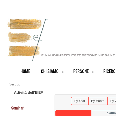
HOME
CHI SIAMO
PERSONE
RICERC
Sei qui:
Home
Seminars 2026
Attività dell'EIEF
By Year
By Month
By 
Seminari
Satur