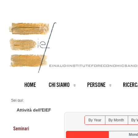
HOME
CHI SIAMO
PERSONE
RICERC
Sei qui:
Home
Seminars 2026
Attività dell'EIEF
By Year
By Month
By 
Seminari
Mond