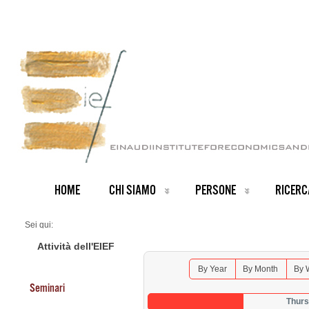
HOME
CHI SIAMO
PERSONE
RICERC
Sei qui:
Home
Seminars 2026
Attività dell'EIEF
By Year
By Month
By 
Seminari
Thurs