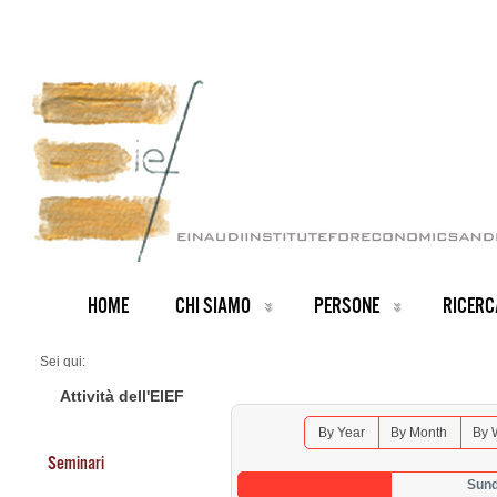
HOME
CHI SIAMO
PERSONE
RICERC
Sei qui:
Home
Seminars 2026
Attività dell'EIEF
By Year
By Month
By 
Seminari
Sund