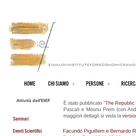
HOME
CHI SIAMO
PERSONE
RICERC
Attività dell'EIEF
È stato pubblicato "
The Republic o
Pascali e Mounu Prem (con Andr
maggiori dettagli si veda la
versio
Seminari
Eventi Scientifici
Facundo Piguillem e Bernardo Ri