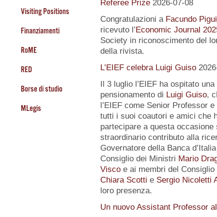
Referee Prize
2026-07-08
Visiting Positions
Congratulazioni a
Facundo Pigui
ricevuto l’
Economic Journal 202
Finanziamenti
Society in riconoscimento del lo
RoME
della rivista.
L’EIEF celebra Luigi Guiso
2026
RED
Il 3 luglio l’EIEF ha ospitato una
Borse di studio
pensionamento di
Luigi Guiso
, 
l’EIEF come Senior Professor e 
MLegis
tutti i suoi coautori e amici che 
partecipare a questa occasione 
straordinario contributo alla ri
Governatore della Banca d’Itali
Consiglio dei Ministri
Mario Drag
Visco
e ai membri del Consiglio d
Chiara Scotti
e
Sergio Nicoletti 
loro presenza.
Un nuovo Assistant Professor a