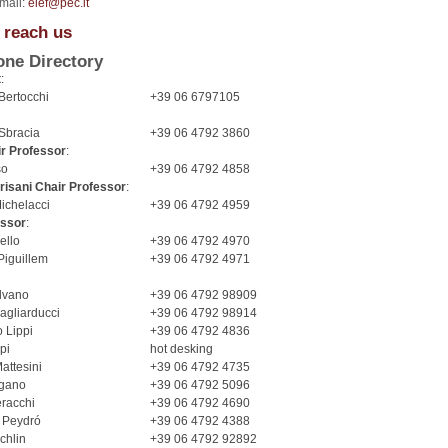
email:
eief@pec.it
 reach us
one Directory
t
:
 Bertocchi
+39 06 6797105
Sbracia
+39 06 4792 3860
r Professor
:
so
+39 06 4792 4858
risani Chair Professor
:
ichelacci
+39 06 4792 4959
essor
:
ello
+39 06 4792 4970
iguillem
+39 06 4792 4971
lvano
+39 06 4792 98909
agliarducci
+39 06 4792 98914
 Lippi
+39 06 4792 4836
pi
hot desking
attesini
+39 06 4792 4735
gano
+39 06 4792 5096
racchi
+39 06 4792 4690
 Peydró
+39 06 4792 4388
chlin
+39 06 4792 92892