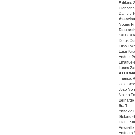
Fabiano S
Giancarl
Daniele T
Associat
Mounu P
Research 
Sara Case
Doruk Ce
Elisa Facc
Luigi Pasc
Andrea P
Emanuele
Luana Za
Assistan
Thomas B
Gaia Doss
Joao Mont
Matteo Pa
Bernardo 
Staff
:
Anna Adiu
Stefano G
Diana Ku
Antonella
Andrada 