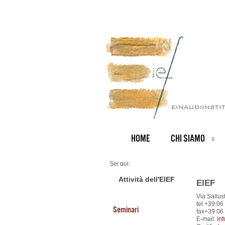
HOME
CHI SIAMO
Sei qui:
Home
CONTATTI
Attività dell'EIEF
EIEF
Via Sallu
tel +39 0
Seminari
fax+39 06
E-mail:
inf