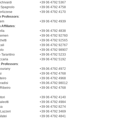
chivardi
+39 06 4792 5367
o Spagnolo
+39 06 4792 4758
erlizzese
+39 06 4792 4170
e Professors
:
rem
+39 06 4792 4939
Affiliates
:
lla
+39 06 4792 4838
temen
+39 06 4792 92760
hetti
+39 06 4792
92565
ali
+39 06 4792 92767
olo
+39 06 4792 98907
 Tarantino
+39 06 4792 5233
ccaria
+39 06 4792 5192
t Professors
:
ourany
+39.06.4792.4972
i
+39 06 4792 4768
eiro
+39 06 4792 4968
radisi
+39.06.4792.98012
Ribeiro
+39 06 4792 4768
tori
+39 06 4792 4140
aleotti
+39 06 4792 4984
ka
+39 06 4792 8274
 Lazzeri
+39 06 4792 3469
Matei
+39 06 4792 4841