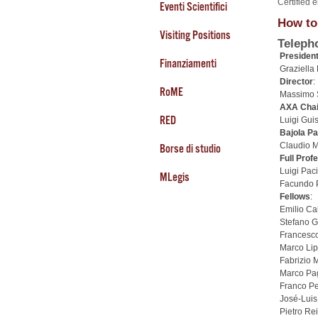
Certified 
Eventi Scientifici
How to
Visiting Positions
Teleph
Presiden
Finanziamenti
Graziella
Director
:
RoME
Massimo 
AXA Chai
RED
Luigi Gui
Bajola Pa
Claudio M
Borse di studio
Full Prof
Luigi Paci
MLegis
Facundo P
Fellows
:
Emilio Ca
Stefano G
Francesco
Marco Lip
Fabrizio M
Marco Pa
Franco Pe
José-Luis
Pietro Rei