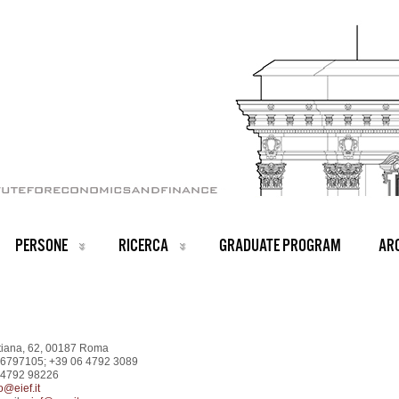
PERSONE
RICERCA
GRADUATE PROGRAM
ARC
stiana, 62, 00187 Roma
6 6797105; +39 06 4792 3089
 4792 98226
o@eief.it