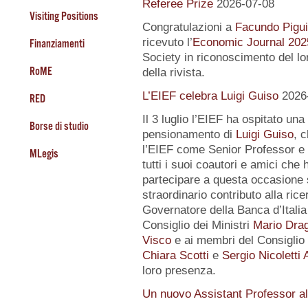
Referee Prize
2026-07-08
Visiting Positions
Congratulazioni a
Facundo Pigui
ricevuto l’
Economic Journal 202
Finanziamenti
Society in riconoscimento del lo
RoME
della rivista.
L’EIEF celebra Luigi Guiso
2026
RED
Il 3 luglio l’EIEF ha ospitato una
Borse di studio
pensionamento di
Luigi Guiso
, 
l’EIEF come Senior Professor e 
MLegis
tutti i suoi coautori e amici che 
partecipare a questa occasione 
straordinario contributo alla ri
Governatore della Banca d’Itali
Consiglio dei Ministri
Mario Drag
Visco
e ai membri del Consiglio d
Chiara Scotti
e
Sergio Nicoletti 
loro presenza.
Un nuovo Assistant Professor a