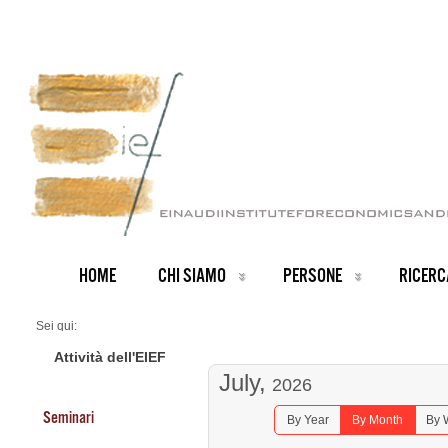
HOME
CHI SIAMO
PERSONE
RICERC
Sei qui:
Home
Seminars 2026
Attività dell'EIEF
July,
2026
Seminari
By Year
By Month
By 