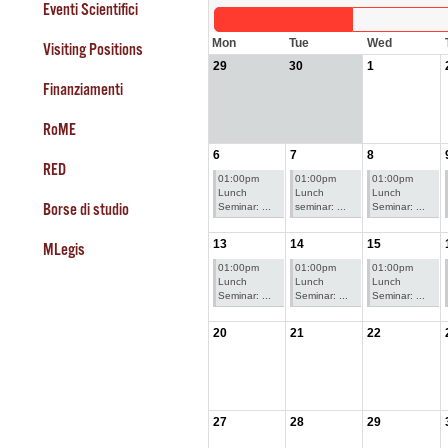
Eventi Scientifici
Mon
Tue
Wed
Visiting Positions
29
30
1
Finanziamenti
RoME
6
7
8
RED
01:00pm
01:00pm
01:00pm
Lunch
Lunch
Lunch
Borse di studio
Seminar: ...
seminar: ...
Seminar: ...
13
14
15
MLegis
01:00pm
01:00pm
01:00pm
Lunch
Lunch
Lunch
Seminar: ...
Seminar: ...
Seminar: ...
20
21
22
27
28
29