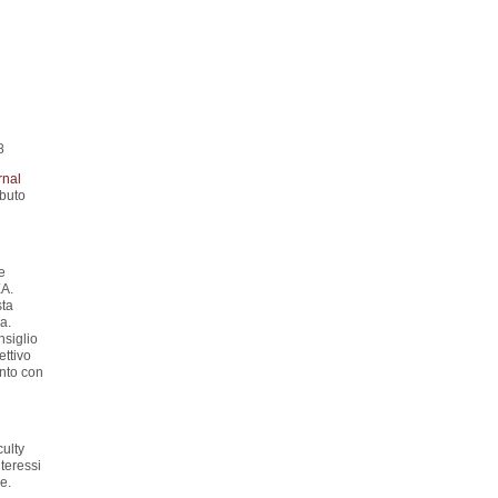
8
rnal
ibuto
e
XA.
sta
ca.
nsiglio
ettivo
ento con
culty
teressi
e.