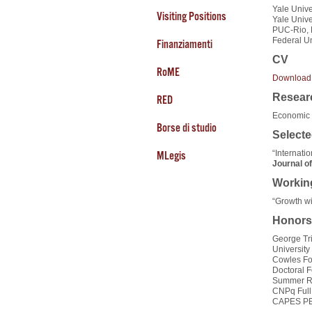
Yale Unive
Visiting Positions
Yale Unive
PUC-Rio, 
Federal Un
Finanziamenti
CV
RoME
Download
Researc
RED
Economic 
Borse di studio
Selecte
“Internati
MLegis
Journal o
Workin
“Growth w
Honors
George Tri
University
Cowles Fo
Doctoral F
Summer Re
CNPq Full
CAPES PET