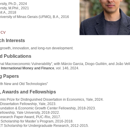
rsity, Ph.D., 2024
rsity, M.Phil., 2021
M.A., 2018
iversity of Minas Gerais (UFMG), B.A., 2016
 CV
h Interests
growth, innovation, and long-run development.
d Publications
onal Macroeconomic Vulnerability”, with Márcio Garcia, Diogo Guillén, and João Vel
f International Money and Finance
, vol. 146, 2024.
g Papers
ith New and Old Technologies”
, Awards and Fellowships
mis Prize for Distinguished Dissertation in Economics, Yale, 2024.
 Dissertation Fellowship, Yale, 2023.
undation & Economic Growth Center Fellowship, 2018-2023.
ellowship, Yale University, 2018-2022.
search Paper Award, PUC-Rio, 2017.
 Scholarship for Master´s Program, 2016-2018.
 Scholarship for Undergraduate Research, 2012-2015.