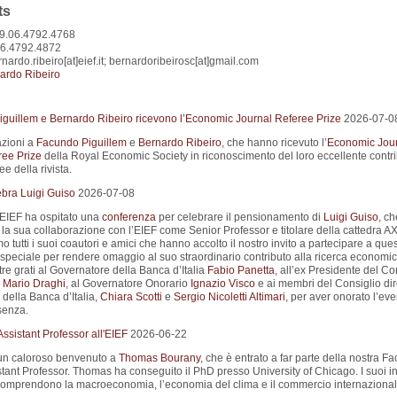
ts
9.06.4792.4768
06.4792.4872
rnardo.ribeiro[at]eief.it; bernardoribeirosc[at]gmail.com
ardo Ribeiro
guillem e Bernardo Ribeiro ricevono l’Economic Journal Referee Prize
2026-07-0
zioni a
Facundo Piguillem
e
Bernardo Ribeiro
, che hanno ricevuto l’
Economic Jou
ee Prize
della Royal Economic Society in riconoscimento del loro eccellente contr
e della rivista.
ebra Luigi Guiso
2026-07-08
 l’EIEF ha ospitato una
conferenza
per celebrare il pensionamento di
Luigi Guiso
, ch
la sua collaborazione con l’EIEF come Senior Professor e titolare della cattedra A
 tutti i suoi coautori e amici che hanno accolto il nostro invito a partecipare a que
speciale per rendere omaggio al suo straordinario contributo alla ricerca economi
re grati al Governatore della Banca d’Italia
Fabio Panetta
, all’ex Presidente del Co
i
Mario Draghi
, al Governatore Onorario
Ignazio Visco
e ai membri del Consiglio dir
 della Banca d’Italia,
Chiara Scotti
e
Sergio Nicoletti Altimari
, per aver onorato l’ev
senza.
ssistant Professor all'EIEF
2026-06-22
un caloroso benvenuto a
Thomas Bourany
, che è entrato a far parte della nostra Fa
tant Professor. Thomas ha conseguito il PhD presso University of Chicago. I suoi in
 comprendono la macroeconomia, l’economia del clima e il commercio internazional