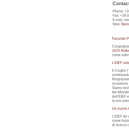
Contac
Phone: +3
Fax: +39.
E-mail: be
Web:
Bern
Facundo Pi
Congratula
2025 Refer
come refere
L’EIEF cel
Il 3 luglio
continuerà 
Ringraziamo
occasione 
Siamo inolt
dei Ministr
dell’EIEF e
la loro pre
Un nuovo A
L’EIEF dà 
come Assis
di ricerca