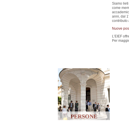
Siamo lieti
come membr
accademiche
anni, dal 
contributo 
Nuove posiz
L’EIEF offr
Per maggio
PERSONE