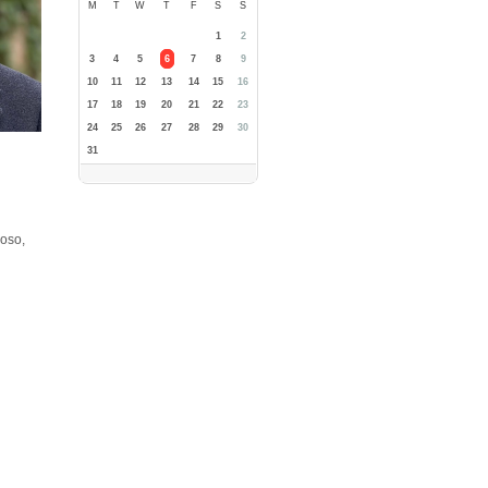
M
T
W
T
F
S
S
1
2
3
4
5
6
7
8
9
10
11
12
13
14
15
16
17
18
19
20
21
22
23
24
25
26
27
28
29
30
31
loso,