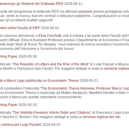
cement per gli Studenti del Dottorato RED
2026-06-12
oorte del programma di dottorato RED ha ottenuto
posizioni
presso prestigiose univ
ali, centri di ricerca, banche centrali e istituzioni pubbliche. Congratulazioni ai nost
er gli eccellenti risultati raggiunti!
ro della Faculty di EIEF
2026-06-01
un caloroso benvenuto a
Elisa Facchetti
, che è entrata a far parte della Faculty dell
rch Affiliate. Elisa è Assistant Professor presso il Dipartimento di Economia e Fin
sità degli Studi di Roma Tor Vergata. I suoi interessi di ricerca includono l’economi
economia dell’istruzione e l’economia del lavoro.
king Paper
2026-05-28
blicato "
The Republic of Letters and the Rise of the West
" di Luigi Pascali e Moun
 Melillo e Francesca Asja Trento). Per maggiori dettagli si veda la
versione ingles
sta a Marco Lippi pubblicata su Econometric Theory
2026-05-21
di condividere l’intervista “
The Econometric Theory Interview: Professor Marco Lipp
 su
Econometric Theory
e realizzata da Matteo Barigozzi, Manfred Deistler e Marc H
zioni a Marco per questo importante riconoscimento.
king Paper
2026-05-19
blicato "
The Visibility Premium: Article Order and Citations
" di Francesco Lippi (co
 Sascha O. Becker). Per maggiori dettagli si veda la
versione inglese del sito
.
a nomina per Luigi Paciello
2026-04-07