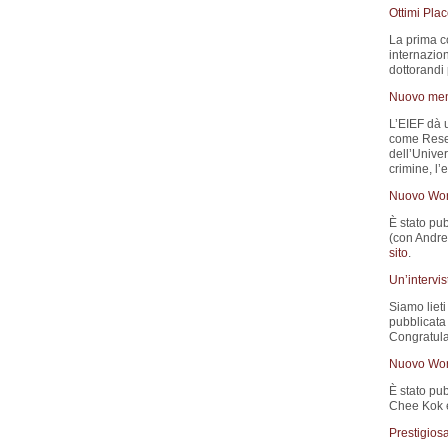
Ottimi Pla
La prima c
internazion
dottorandi p
Nuovo memb
L’EIEF dà 
come Resea
dell’Univer
crimine, l’
Nuovo Wor
È stato pub
(con Andrea
sito
.
Un’intervi
Siamo lieti 
pubblicata
Congratula
Nuovo Wor
È stato pub
Chee Kok e
Prestigios