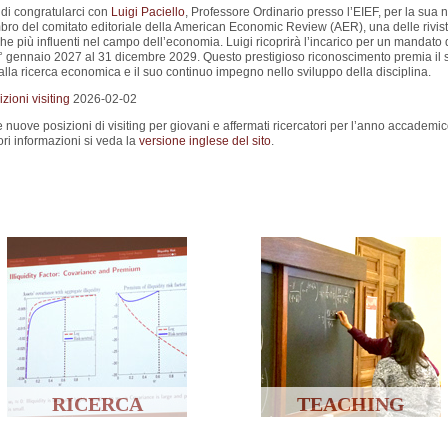
 di congratularci con
Luigi Paciello
, Professore Ordinario presso l’EIEF, per la sua
o del comitato editoriale della American Economic Review (AER), una delle rivis
 più influenti nel campo dell’economia. Luigi ricoprirà l’incarico per un mandato d
1° gennaio 2027 al 31 dicembre 2029. Questo prestigioso riconoscimento premia il 
alla ricerca economica e il suo continuo impegno nello sviluppo della disciplina.
ioni visiting
2026-02-02
e nuove posizioni di visiting per giovani e affermati ricercatori per l’anno accademi
ri informazioni si veda la
versione inglese del sito
.
RICERCA
TEACHING