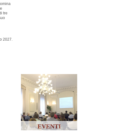
 nomina
te
i tre
suo
co 2027.
EVENTI