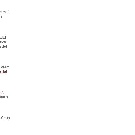
ersità
ri
’EIEF
anza
a del
u Prem
e del
i
”,
allin.
n Chun