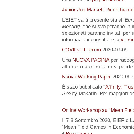
Junior Job Market: Ricerchiamo
L'EIEF sarà presente sia all’
Eur
Meeting
, che si svolgeranno in m
selezionati saranno invitati per u
informazioni consultare la
versio
COVID-19 Forum
2020-09-09
Una
NUOVA PAGINA
per raccogl
altri ricercatori sulla crisi pand
Nuovo Working Paper
2020-09-
È stato pubblicato "
Affinity, Tru
Alexey Makarin. Per maggiori det
Online Workshop su “Mean Fiel
Il 7-8 Settembre 2020, EIEF e 
“Mean Field Games in Economics
il
Programma
.