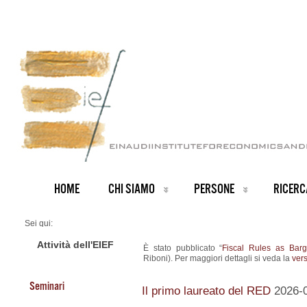
HOME
CHI SIAMO
PERSONE
RICERC
Sei qui:
Home
ARCHIVIO NOTIZIE
Attività dell'EIEF
È stato pubblicato “
Fiscal Rules as Barg
News IT archive
Riboni). Per maggiori dettagli si veda la
vers
Nuovo Working Paper
Seminari
Il primo laureato del RED
2026-