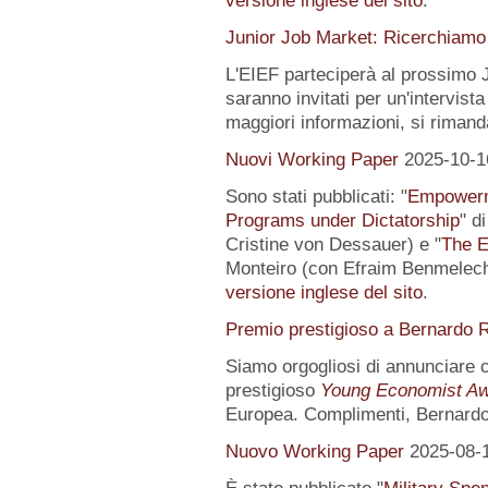
versione inglese del sito
.
Junior Job Market: Ricerchiamo 
L'EIEF parteciperà al prossimo J
saranno invitati per un'intervista
maggiori informazioni, si rimand
Nuovi Working Paper
2025-10-1
Sono stati pubblicati: "
Empowerme
Programs under Dictatorship
" d
Cristine von Dessauer) e "
The E
Monteiro (con Efraim Benmelech)
versione inglese del sito
.
Premio prestigioso a Bernardo R
Siamo orgogliosi di annunciare
prestigioso
Young Economist Aw
Europea. Complimenti, Bernardo
Nuovo Working Paper
2025-08-