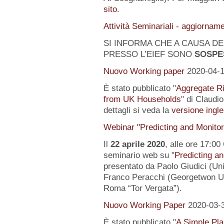
sito
.
Attività Seminariali - aggiornam
SI INFORMA CHE A CAUSA DEL
PRESSO L’EIEF SONO
SOSPE
Nuovo Working paper
2020-04-
È stato pubblicato "
Aggregate Ri
from UK Households
" di Claudi
dettagli si veda la
versione ingle
Webinar "Predicting and Monito
Il
22 aprile 2020
, alle ore 17:00
seminario web su "
Predicting a
presentato da Paolo Giudici (Uni
Franco Peracchi (Georgetwon Uni
Roma “Tor Vergata”).
Nuovo Working Paper
2020-03-
È stato pubblicato "
A Simple Pl