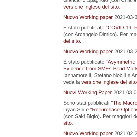
Giancarlo Spagnolo (con Chiara L
versione inglese del sito
.
Nuovo Working paper
2021-03-
È stato pubblicato "
COVID-19, R
(con Arcangelo Dimico). Per magg
del sito
.
Nuovo Working paper
2021-03-
È stato pubblicato "
Asymmetric I
Evidence from SMEs Bond Mark
Iannamorelli, Stefano Nobili e An
veda la
versione inglese del sito
Nuovi Working Paper
2021-03-0
Sono stati pubblicati "
The Macro
Liyan Shi e "
Repurchase Options
(con Saki Bigio). Per maggiori de
sito
.
Nuovo Working paper
2021-02-