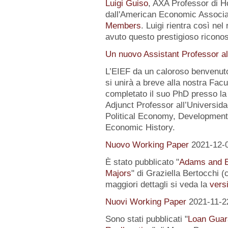
Luigi Guiso
, AXA Professor di Ho
dall'American Economic Associat
Members
. Luigi rientra così nel
avuto questo prestigioso ricon
Un nuovo Assistant Professor al
L’EIEF da un caloroso benvenut
si unirà a breve alla nostra Fa
completato il suo PhD presso la
Adjunct Professor all’Universida
Political Economy, Development
Economic History.
Nuovo Working Paper
2021-12-
È stato pubblicato "
Adams and E
Majors
" di Graziella Bertocchi 
maggiori dettagli si veda la
versi
Nuovi Working Paper
2021-11-2
Sono stati pubblicati "
Loan Guar