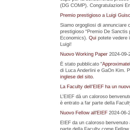
(DG COMP). Congratulazioni E
Premio prestigioso a Luigi Guis
Siamo orgogliosi di annunciare
prestigioso “Premio De Sanctis 
Economics).
Qui
potete vedere i 
Luigi!
Nuovo Working Paper
2024-09-
È stato pubblicato "
Approximatel
di Luca Anderlini e GaOn Kim. Pe
inglese del sito
.
La Faculty dell’EIEF ha un nuo
L’EIEF dà un caloroso benvenut
è entrato a far parte della Facul
Nuovo Fellow all'EIEF
2024-06-
EIEF da un caloroso benvenuto
parte della Faculty come Fellow