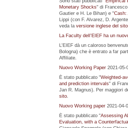
Sono stati pubblicati "
Empirical I
Monetary Shocks
" di Francesco 
Gautier e H. Le Bihan) e "
Cash: 
Lippi (con F. Alvarez, D. Argente
veda la
versione inglese del sito
La Faculty dell’EIEF ha un nuo
L’EIEF dà un caloroso benvenut
Bologna) che è entrato a far pa
Affiliate.
Nuovo Working Paper
2021-05-
È stato pubblicato "
Weighted-av
and prediction intervals
" di Fra
Jan R. Magnus). Per maggiori de
sito
.
Nuovo Working paper
2021-04-
È stato pubblicato "
Assessing Al
Evaluation, with a Counterfactu