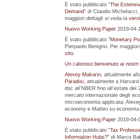
È stato pubblicato "
The Extensi
Demand
” di Claudio Michelacci,
maggiori dettagli si veda la
versi
Nuovo Working Paper
2019-04-
È stato pubblicato "
Monetary Pol
Pierpaolo Benigno. Per maggiori 
sito
.
Un caloroso benvenuto ai nostri
Alexey Makarin
, attualmente al
Paradisi
, attualmente a Harvard 
doc all’NBER fino all’estate del 
mercato internazionale degli eco
microeconomia applicata: Alexey 
economy e Matteo su economia p
Nuovo Working Paper
2019-04-
È stato pubblicato "
Tax Professi
Information Hubs?
” di Marco Bat