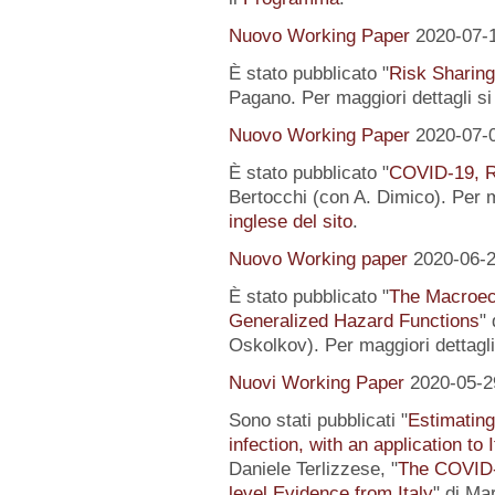
Nuovo Working Paper
2020-07-
È stato pubblicato "
Risk Sharing
Pagano. Per maggiori dettagli s
Nuovo Working Paper
2020-07-
È stato pubblicato "
COVID-19, R
Bertocchi (con A. Dimico). Per m
inglese del sito
.
Nuovo Working paper
2020-06-
È stato pubblicato "
The Macroeco
Generalized Hazard Functions
"
Oskolkov). Per maggiori dettagli
Nuovi Working Paper
2020-05-2
Sono stati pubblicati "
Estimating
infection, with an application to 
Daniele Terlizzese, "
The COVID-1
level Evidence from Italy
" di Ma