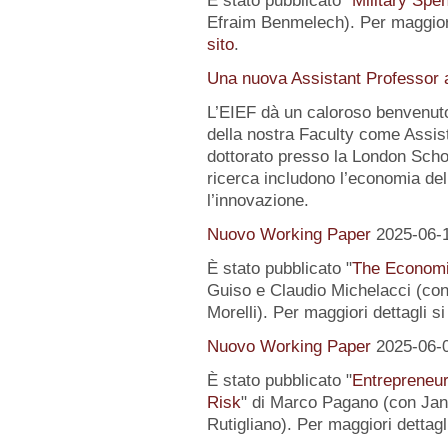
È stato pubblicato "
Military Spe
Efraim Benmelech). Per maggiori
sito
.
Una nuova Assistant Professor a
L’EIEF dà un caloroso benvenut
della nostra Faculty come Assist
dottorato presso la London Schoo
ricerca includono l’economia del
l’innovazione.
Nuovo Working Paper
2025-06-
È stato pubblicato "
The Economi
Guiso e Claudio Michelacci (
Morelli). Per maggiori dettagli s
Nuovo Working Paper
2025-06-
È stato pubblicato "
Entrepreneur
Risk
" di Marco Pagano (con Jan
Rutigliano). Per maggiori dettagl