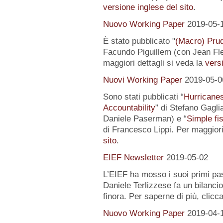
versione inglese del sito
.
Nuovo Working Paper
2019-05-
È stato pubblicato "
(Macro) Prud
Facundo Piguillem (con Jean Fle
maggiori dettagli si veda la
versi
Nuovi Working Paper
2019-05-0
Sono stati pubblicati “
Hurricanes
Accountability
” di Stefano Gagli
Daniele Paserman) e “
Simple fi
di Francesco Lippi. Per maggiori
sito
.
EIEF Newsletter
2019-05-02
L’EIEF ha mosso i suoi primi pas
Daniele Terlizzese fa un bilancio
finora. Per saperne di più, clicc
Nuovo Working Paper
2019-04-