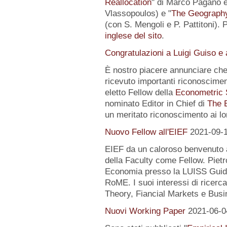
Reallocation
" di Marco Pagano e 
Vlassopoulos) e "
The Geography 
(con S. Mengoli e P. Pattitoni). 
inglese del sito
.
Congratulazioni a Luigi Guiso e
È nostro piacere annunciare che
ricevuto importanti riconoscimen
eletto Fellow della
Econometric 
nominato Editor in Chief di
The 
un meritato riconoscimento ai lo
Nuovo Fellow all'EIEF
2021-09-
EIEF da un caloroso benvenuto
della Faculty come Fellow. Pietr
Economia presso la LUISS Guido
RoME. I suoi interessi di rice
Theory, Fiancial Markets e Busi
Nuovi Working Paper
2021-06-0