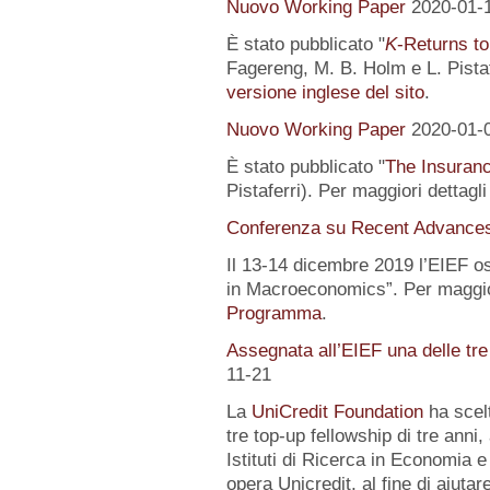
Nuovo Working Paper
2020-01-
È stato pubblicato "
K
-Returns to
Fagereng, M. B. Holm e L. Pistafe
versione inglese del sito
.
Nuovo Working Paper
2020-01-
È stato pubblicato "
The Insuranc
Pistaferri). Per maggiori dettagl
Conferenza su Recent Advance
Il 13-14 dicembre 2019 l’EIEF o
in Macroeconomics”. Per maggior
Programma
.
Assegnata all’EIEF una delle tr
11-21
La
UniCredit Foundation
ha scelt
tre top-up fellowship di tre anni,
Istituti di Ricerca in Economia e
opera Unicredit, al fine di aiutar