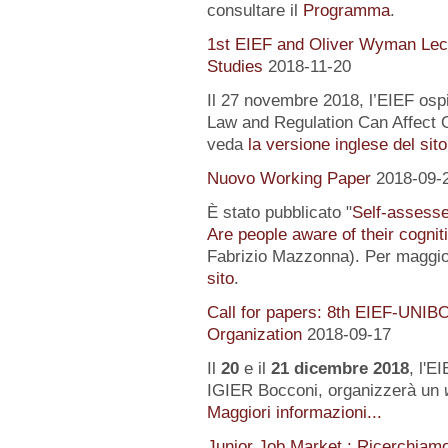
consultare il
Programma
.
1st EIEF and Oliver Wyman Lect
Studies
2018-11-20
Il 27 novembre 2018, l’EIEF osp
Law and Regulation Can Affect O
veda
la versione inglese del sito
Nuovo Working Paper
2018-09-
È stato pubblicato "
Self-assessed
Are people aware of their cognit
Fabrizio Mazzonna). Per maggior
sito
.
Call for papers: 8th EIEF-UNIB
Organization
2018-09-17
Il
20
e il
21 dicembre 2018
, l'E
IGIER Bocconi, organizzerà un
Maggiori informazioni...
Junior Job Market : Ricerchiam