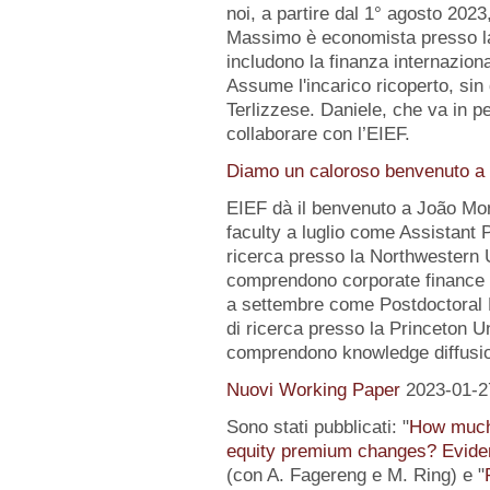
noi, a partire dal 1° agosto 2023
Massimo è economista presso la B
includono la finanza internazion
Assume l'incarico ricoperto, sin 
Terlizzese. Daniele, che va in pe
collaborare con l’EIEF.
Diamo un caloroso benvenuto a 
EIEF dà il benvenuto a João Mo
faculty a luglio come Assistant 
ricerca presso la Northwestern Un
comprendono corporate finance e
a settembre come Postdoctoral 
di ricerca presso la Princeton Uni
comprendono knowledge diffusio
Nuovi Working Paper
2023-01-2
Sono stati pubblicati: "
How much 
equity premium changes? Eviden
(con A. Fagereng e M. Ring) e "