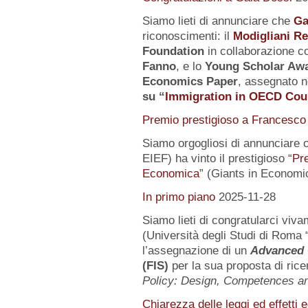
Siamo lieti di annunciare che
Ga
riconoscimenti: il
Modigliani R
Foundation
in collaborazione co
Fanno
, e lo
Young Scholar Awa
Economics Paper
, assegnato n
su
“
Immigration in OECD Cou
Premio prestigioso a Francesco 
Siamo orgogliosi di annunciare 
EIEF) ha vinto il prestigioso “
Pr
Economica
” (Giants in Economi
In primo piano
2025-11-28
Siamo lieti di congratularci vi
(Università degli Studi di Roma 
l’assegnazione di un
Advanced 
(FIS)
per la sua proposta di rice
Policy: Design, Competences 
Chiarezza delle leggi ed effetti 