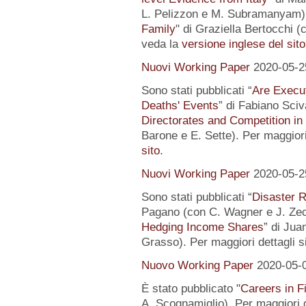
L. Pelizzon e M. Subramanyam) 
Family
" di Graziella Bertocchi (
veda la
versione inglese del sito
Nuovi Working Paper
2020-05-2
Sono stati pubblicati “
Are Execut
Deaths' Events
” di Fabiano Sciv
Directorates and Competition in
Barone e E. Sette). Per maggiori
sito
.
Nuovi Working Paper
2020-05-2
Sono stati pubblicati “
Disaster R
Pagano (con C. Wagner e J. Zec
Hedging Income Shares
” di Jua
Grasso). Per maggiori dettagli s
Nuovo Working Paper
2020-05-
È stato pubblicato "
Careers in F
A. Scognamiglio). Per maggiori d