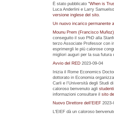
È stato pubblicato "
When is Tru
Luca Anderlini e Larry Samuelson
versione inglese del sito
.
Un nuovo incarico permanente a
Mounu Prem (Francisco Muñoz)
conseguito il suo PhD alla Stanfo
terzo Associate Professor con i
esprimergli le più calorose congra
migliori auguri per la sua futura 
Avvio del RED
2023-09-04
Inizia il Rome Economics Docto
dottorato in Economia organizz
Carli e l’Università degli Studi 
caloroso benvenuto agli
student
informazioni consultare il
sito d
Nuovo Direttore dell’EIEF
2023-
L'EIEF dà un caloroso benvenut