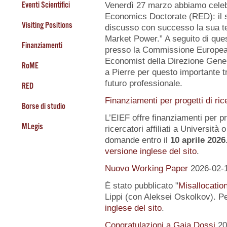
Eventi Scientifici
Venerdì 27 marzo abbiamo celeb
Economics Doctorate (RED): il s
Visiting Positions
discusso con successo la sua te
Market Power.” A seguito di quest
Finanziamenti
presso la Commissione Europea, 
Economist della Direzione Gener
RoME
a Pierre per questo importante tr
futuro professionale.
RED
Finanziamenti per progetti di ric
Borse di studio
L’EIEF offre finanziamenti per pr
MLegis
ricercatori affiliati a Università o 
domande entro il
10 aprile 2026
versione inglese del sito
.
Nuovo Working Paper
2026-02-
È stato pubblicato "
Misallocatio
Lippi (con Aleksei Oskolkov). Pe
inglese del sito
.
Congratulazioni a Gaia Dossi
20