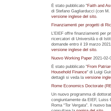
È stato pubblicato "
Faith and Ass
di Stefano Gagliarducci (con M. T
versione inglese del sito
.
Finanziamenti per progetti di Ri
L’EIEF offre finanziamenti per pr
ricercatori di Università o di Istit
domande entro il 19 marzo 2021.
versione inglese del sito
.
Nuovo Working Paper
2021-02-
È stato pubblicato "
From Patriar
Household Finance
" di Luigi Gu
dettagli si veda la
versione ingle
Rome Economics Doctorate (R
Un nuovo programma di dottorat
congiuntamente da EIEF, Luiss Gu
Roma “Tor Vergata”. Il nuovo ba
consultare la
pagina del sito
.