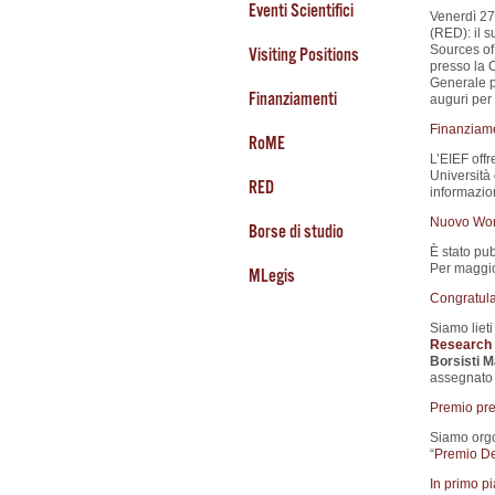
Eventi Scientifici
Venerdì 27
(RED): il s
Sources of 
Visiting Positions
presso la 
Generale p
Finanziamenti
auguri per 
Finanziamen
RoME
L’EIEF offr
Università o
RED
informazio
Nuovo Wor
Borse di studio
È stato pub
Per maggior
MLegis
Congratula
Siamo liet
Research 
Borsisti 
assegnato 
Premio pre
Siamo orgog
“
Premio De
In primo p