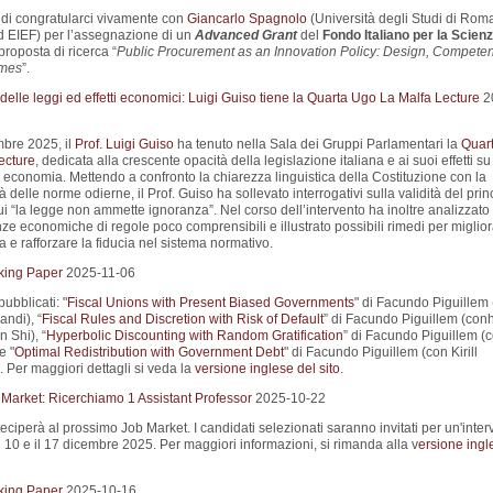
i di congratularci vivamente con
Giancarlo Spagnolo
(Università degli Studi di Roma
d EIEF) per l’assegnazione di un
Advanced Grant
del
Fondo Italiano per la Scienz
proposta di ricerca “
Public Procurement as an Innovation Policy: Design, Compete
mes
”.
elle leggi ed effetti economici: Luigi Guiso tiene la Quarta Ugo La Malfa Lecture
2
mbre 2025, il
Prof. Luigi Guiso
ha tenuto nella Sala dei Gruppi Parlamentari la
Quar
ecture
, dedicata alla crescente opacità della legislazione italiana e ai suoi effetti su
d economia. Mettendo a confronto la chiarezza linguistica della Costituzione con la
 delle norme odierne, il Prof. Guiso ha sollevato interrogativi sulla validità del prin
 “la legge non ammette ignoranza”. Nel corso dell’intervento ha inoltre analizzato 
e economiche di regole poco comprensibili e illustrato possibili rimedi per miglior
 e rafforzare la fiducia nel sistema normativo.
king Paper
2025-11-06
pubblicati: "
Fiscal Unions with Present Biased Governments
" di Facundo Piguillem
ndi), “
Fiscal Rules and Discretion with Risk of Default
” di Facundo Piguillem (con
n Shi), “
Hyperbolic Discounting with Random Gratification
” di Facundo Piguillem (
e "
Optimal Redistribution with Government Debt
" di Facundo Piguillem (con Kirill
 Per maggiori dettagli si veda la
versione inglese del sito
.
 Market: Ricerchiamo 1 Assistant Professor
2025-10-22
eciperà al prossimo Job Market. I candidati selezionati saranno invitati per un'interv
il 10 e il 17 dicembre 2025. Per maggiori informazioni, si rimanda alla v
ersione ingl
king Paper
2025-10-16