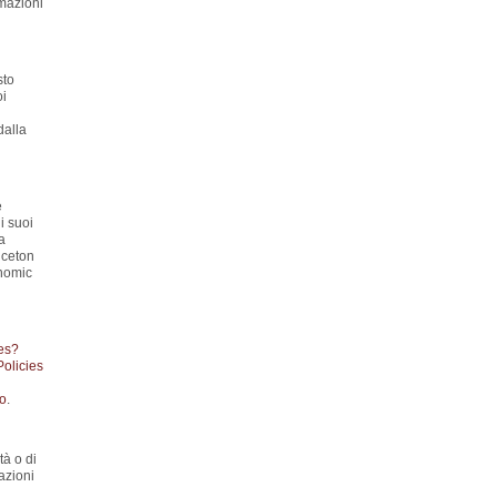
rmazioni
sto
oi
dalla
e
i suoi
a
nceton
onomic
es?
Policies
to
.
tà o di
azioni