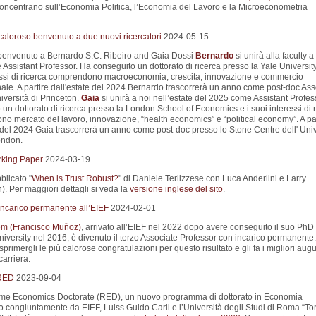
 concentrano sull’Economia Politica, l’Economia del Lavoro e la Microeconometria
aloroso benvenuto a due nuovi ricercatori
2024-05-15
 benvenuto a Bernardo S.C. Ribeiro and Gaia Dossi
Bernardo
si unirà alla faculty 
ssistant Professor. Ha conseguito un dottorato di ricerca presso la Yale University
essi di ricerca comprendono macroeconomia, crescita, innovazione e commercio
nale. A partire dall'estate del 2024 Bernardo trascorrerà un anno come post-doc Ass
iversità di Princeton.
Gaia
si unirà a noi nell’estate del 2025 come Assistant Profes
un dottorato di ricerca presso la London School of Economics e i suoi interessi di 
o mercato del lavoro, innovazione, “health economics” e “political economy”. A par
e del 2024 Gaia trascorrerà un anno come post-doc presso lo Stone Centre dell' Univ
ondon.
king Paper
2024-03-19
blicato "
When is Trust Robust?
" di Daniele Terlizzese con Luca Anderlini e Larry
. Per maggiori dettagli si veda la
versione inglese del sito
.
ncarico permanente all’EIEF
2024-02-01
m (Francisco Muñoz)
, arrivato all’EIEF nel 2022 dopo avere conseguito il suo PhD 
iversity nel 2016, è divenuto il terzo Associate Professor con incarico permanente.
primergli le più calorose congratulazioni per questo risultato e gli fa i migliori augu
carriera.
 RED
2023-09-04
Rome Economics Doctorate (RED), un nuovo programma di dottorato in Economia
o congiuntamente da EIEF, Luiss Guido Carli e l’Università degli Studi di Roma “To