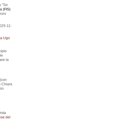
 “Tor
a (FIS)
nces
025-11-
ta Ugo
cipio
le
are la
 (con
h Chiara
con
ista
ese del