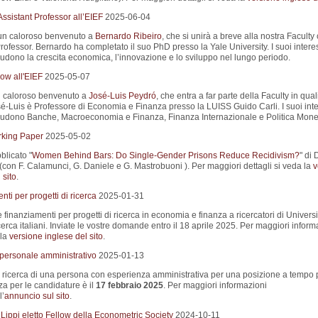
ssistant Professor all’EIEF
2025-06-04
un caloroso benvenuto a
Bernardo Ribeiro
, che si unirà a breve alla nostra Facult
rofessor. Bernardo ha completato il suo PhD presso la Yale University. I suoi interes
ludono la crescita economica, l’innovazione e lo sviluppo nel lungo periodo.
ow all'EIEF
2025-05-07
 caloroso benvenuto a
José-Luis Peydró
, che entra a far parte della Faculty in quali
sé-Luis è Professore di Economia e Finanza presso la LUISS Guido Carli. I suoi inte
cludono Banche, Macroeconomia e Finanza, Finanza Internazionale e Politica Monet
king Paper
2025-05-02
blicato "
Women Behind Bars: Do Single-Gender Prisons Reduce Recidivism?
" di 
(con F. Calamunci, G. Daniele e G. Mastrobuoni ). Per maggiori dettagli si veda la
v
 sito
.
ti per progetti di ricerca
2025-01-31
e finanziamenti per progetti di ricerca in economia e finanza a ricercatori di Universi
 ricerca italiani. Inviate le vostre domande entro il 18 aprile 2025. Per maggiori inform
 la
versione inglese del sito
.
 personale amministrativo
2025-01-13
a ricerca di una persona con esperienza amministrativa per una posizione a tempo 
a per le candidature è il
17 febbraio 2025
. Per maggiori informazioni
l’
annuncio sul sito
.
Lippi eletto Fellow della Econometric Society
2024-10-11