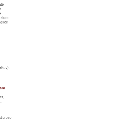
ate
e
o
ezione
gliori
lkov).
ani
er
,
..
stigioso