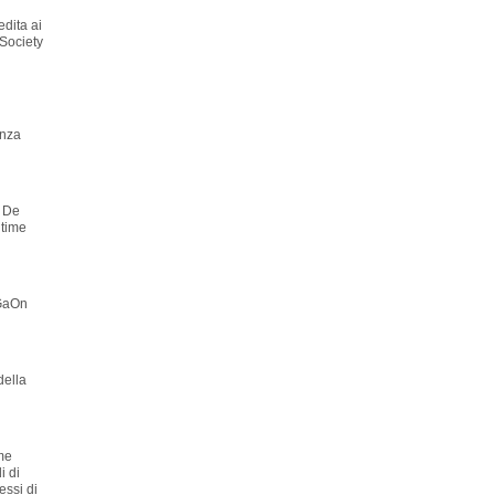
edita ai
 Society
enza
o De
ltime
 GaOn
della
ome
i di
ressi di