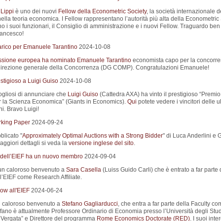
Lippi
è uno dei nuovi
Fellow della Econometric Society
, la società internazionale d
ella teoria economica. I Fellow rappresentano l’autorità più alta della Econometric
 i suoi funzionari, il Consiglio di amministrazione e i nuovi Fellow. Traguardo ben
rancesco!
rico per Emanuele Tarantino
2024-10-08
sione europea ha nominato
Emanuele Tarantino
economista capo per la concorr
direzione generale della Concorrenza (DG COMP). Congratulazioni Emanuele!
stigioso a Luigi Guiso
2024-10-08
gliosi di annunciare che
Luigi Guiso
(Cattedra AXA) ha vinto il prestigioso “Premi
r la Scienza Economica” (Giants in Economics).
Qui
potete vedere i vincitori delle u
i. Bravo Luigi!
king Paper
2024-09-24
blicato "
Approximately Optimal Auctions with a Strong Bidder
" di Luca Anderlini e
ggiori dettagli si veda la
versione inglese del sito
.
 dell’EIEF ha un nuovo membro
2024-09-04
un caloroso benvenuto a
Sara Casella
(Luiss Guido Carli) che è entrato a far parte 
l’EIEF come Research Affiliate.
ow all'EIEF
2024-06-24
 caloroso benvenuto a
Stefano Gagliarducci
, che entra a far parte della Faculty c
efano è attualmente Professore Ordinario di Economia presso l’Università degli Stud
Vergata” e Direttore del programma
Rome Economics Doctorate (RED)
. I suoi inte