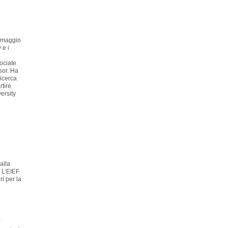
a maggio
 e i
ociate
sor. Ha
ricerca
tire
ersity
alla
 L’EIEF
ri per la
r