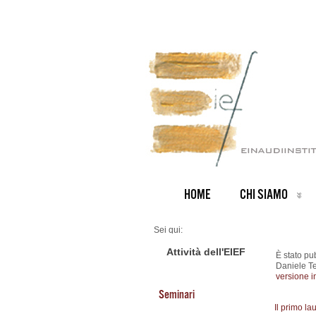
HOME
CHI SIAMO
Sei qui:
Home
ARCHIVIO NOTIZIE
Attività dell'EIEF
È stato pu
News IT archive
Daniele Te
Nuovo Working Paper
versione i
Seminari
Il primo l