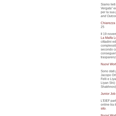
Siamo liet
Vergata” e
per la sua 
and Outco
Chiarezza d
25
Il 19 nove
La Malfa L
cittadini e
complessità
secondo cui
conseguenz
trasparenza
Nuovi Wor
Sono stati 
Jacopo Orla
Felli e Liya
Liyan Shi) 
Shakhnov).
Junior Job
L'EIEF part
online tra 
sito
.
Nuovi Wor