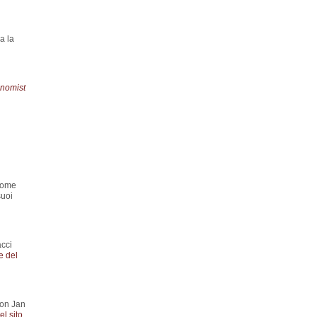
a la
nomist
 come
suoi
acci
e del
con Jan
l sito
.