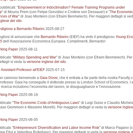
pubblicati: "
Empowerment or Indoctrination? Female Training Programs under
ip
" di Mounu Prem (con Felipe González e Cristine von Dessauer) e "
The Economic
ces of War
" di Joao Monteiro (con Efraim Benmelech). Per maggiori dettagli si ved
glese del sito
.
stigioso a Bernardo Ribeiro
2025-08-27
gliosi di annunciare che
Bernardo Ribeiro
(EIEF) ha vinto il prestigioso
Young Eco
5
dell’Associazione Economica Europea. Complimenti, Bernardo!
king Paper
2025-08-11
blicato "
Military Spending and War
" di Joao Monteiro (con Efraim Benmelech). Per
ttagli si veda la
versione inglese del sito
.
Assistant Professor all'EIEF
2025-07-15
un caloroso benvenuto a
Gaia Dossi
, che è entrata a far parte della nostra Faculty
Professor. Gaia ha conseguito il dottorato presso la London School of Economics. I 
i ricerca includono l’economia del lavoro, le disuguaglianze e l’innovazione.
king Paper
2025-06-16
blicato "
The Economic Costs of Ambiguous Laws
" di Luigi Guiso e Claudio Michel
so Giommoni e Massimo Morelli). Per maggiori dettagli si veda la
versione ingles
king Paper
2025-06-05
blicato "
Entrepreneurs' Diversification and Labor Income Risk
" di Marco Pagano (
w Ellul e Valentina Rutigliano). Per maggiori dettagli si veda la
versione inglese de