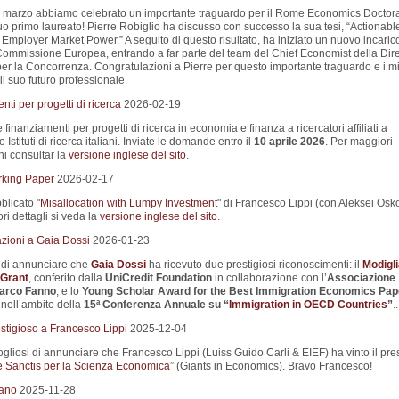
 marzo abbiamo celebrato un importante traguardo per il Rome Economics Doctor
uo primo laureato! Pierre Robiglio ha discusso con successo la sua tesi, “Actionabl
Employer Market Power.” A seguito di questo risultato, ha iniziato un nuovo incaric
Commissione Europea, entrando a far parte del team del Chief Economist della Dir
er la Concorrenza. Congratulazioni a Pierre per questo importante traguardo e i mi
il suo futuro professionale.
ti per progetti di ricerca
2026-02-19
e finanziamenti per progetti di ricerca in economia e finanza a ricercatori affiliati a
 Istituti di ricerca italiani. Inviate le domande entro il
10 aprile 2026
. Per maggiori
ni consultar la
versione inglese del sito
.
king Paper
2026-02-17
blicato "
Misallocation with Lumpy Investment
" di Francesco Lippi (con Aleksei Osko
i dettagli si veda la
versione inglese del sito
.
zioni a Gaia Dossi
2026-01-23
i di annunciare che
Gaia Dossi
ha ricevuto due prestigiosi riconoscimenti: il
Modigli
Grant
, conferito dalla
UniCredit Foundation
in collaborazione con l’
Associazione
Marco Fanno
, e lo
Young Scholar Award for the Best Immigration Economics Pap
nell’ambito della
15ª Conferenza Annuale su
“
Immigration in OECD Countries
”
..
stigioso a Francesco Lippi
2025-12-04
liosi di annunciare che Francesco Lippi (Luiss Guido Carli & EIEF) ha vinto il pre
 Sanctis per la Scienza Economica
” (Giants in Economics). Bravo Francesco!
iano
2025-11-28