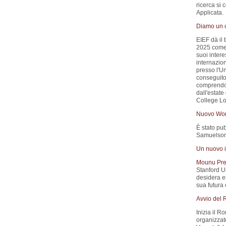
ricerca si
Applicata.
Diamo un c
EIEF dà il
2025 come A
suoi inter
internazio
presso l'Un
conseguito 
comprendon
dall'estat
College L
Nuovo Wor
È stato pub
Samuelson)
Un nuovo i
Mounu Pre
Stanford Un
desidera es
sua futura 
Avvio del
Inizia il 
organizzat