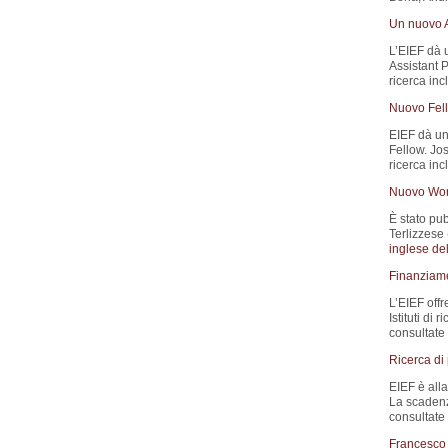
Un nuovo A
L’EIEF dà 
Assistant P
ricerca inc
Nuovo Fell
EIEF dà un
Fellow. Jo
ricerca in
Nuovo Wor
È stato pub
Terlizzese 
inglese del
Finanziamen
L’EIEF offr
Istituti di
consultate
Ricerca di
EIEF è all
La scadenz
consultate 
Francesco 