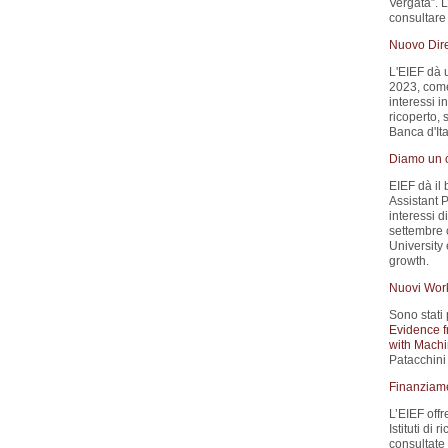
Vergata”. 
consultare 
Nuovo Dire
L'EIEF dà 
2023, come 
interessi i
ricoperto, 
Banca d'Ita
Diamo un c
EIEF dà il
Assistant P
interessi d
settembre 
University
growth.
Nuovi Wor
Sono stati 
Evidence f
with Machi
Patacchini 
Finanziamen
L’EIEF offr
Istituti di 
consultate