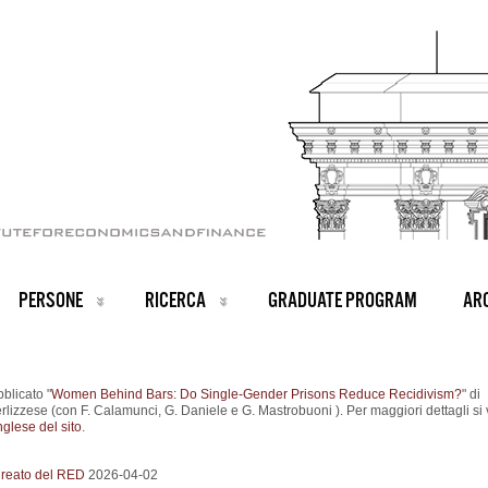
PERSONE
RICERCA
GRADUATE PROGRAM
ARC
bblicato "
Women Behind Bars: Do Single-Gender Prisons Reduce Recidivism?
" di
rlizzese (con F. Calamunci, G. Daniele e G. Mastrobuoni ). Per maggiori dettagli si
nglese del sito
.
aureato del RED
2026-04-02