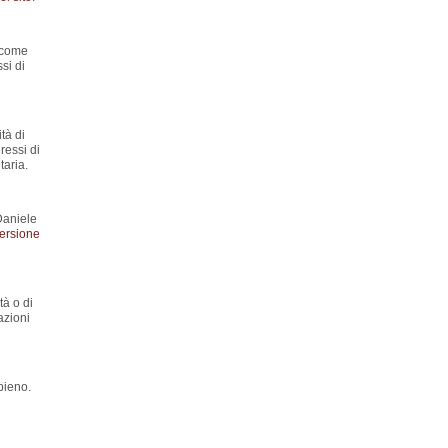
y come
si di
tà di
ressi di
aria.
Daniele
ersione
tà o di
azioni
pieno.