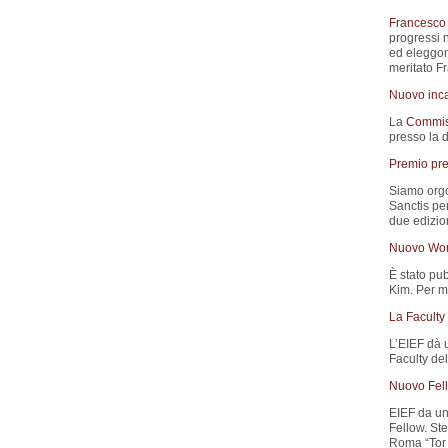
Francesco 
progressi n
ed eleggono
meritato F
Nuovo inca
La
Commis
presso la 
Premio pre
Siamo orgo
Sanctis pe
due edizion
Nuovo Wor
È stato pub
Kim. Per ma
La Faculty
L’EIEF dà 
Faculty del
Nuovo Fell
EIEF da un
Fellow. St
Roma “Tor 