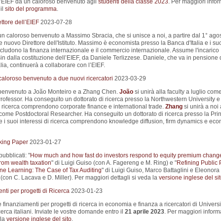
L’EIEF dà un caloroso benvenuto agli
studenti della classe 2023
. Per maggiori info
il
sito del programma
.
ttore dell’EIEF
2023-07-28
un caloroso benvenuto a Massimo Sbracia, che si unisce a noi, a partire dal 1° ago
nuovo Direttore dell'Istituto. Massimo è economista presso la Banca d'Italia e i su
ncludono la finanza internazionale e il commercio internazionale. Assume l'incarico
sin dalla costituzione dell’EIEF, da Daniele Terlizzese. Daniele, che va in pensione 
lia, continuerà a collaborare con l’EIEF.
aloroso benvenuto a due nuovi ricercatori
2023-03-29
 benvenuto a João Monteiro e a Zhang Chen.
João
si unirà alla faculty a luglio com
rofessor. Ha conseguito un dottorato di ricerca presso la Northwestern University e 
i ricerca comprendono corporate finance e international trade.
Zhang
si unirà a noi 
come Postdoctoral Researcher. Ha conseguito un dottorato di ricerca presso la Pri
 e i suoi interessi di ricerca comprendono knowledge diffusion, firm dynamics e ec
king Paper
2023-01-27
pubblicati: "
How much and how fast do investors respond to equity premium chang
rom wealth taxation
" di Luigi Guiso (con A. Fagereng e M. Ring) e "
Refining Public 
ne Learning: The Case of Tax Auditing
" di Luigi Guiso, Marco Battaglini e Eleonora
(con C. Lacava e D. Miller). Per maggiori dettagli si veda la
versione inglese del si
ti per progetti di Ricerca
2023-01-23
e finanziamenti per progetti di ricerca in economia e finanza a ricercatori di Universi
ricerca italiani. Inviate le vostre domande entro il
21 aprile 2023
. Per maggiori inform
 la
versione inglese del sito
.