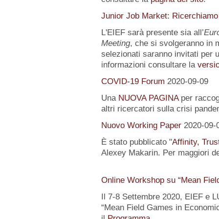
Junior Job Market: Ricerchiamo
L'EIEF sarà presente sia all’
Eur
Meeting
, che si svolgeranno in m
selezionati saranno invitati per u
informazioni consultare la
versio
COVID-19 Forum
2020-09-09
Una
NUOVA PAGINA
per raccogl
altri ricercatori sulla crisi pand
Nuovo Working Paper
2020-09-
È stato pubblicato "
Affinity, Tru
Alexey Makarin. Per maggiori det
Online Workshop su “Mean Fiel
Il 7-8 Settembre 2020, EIEF e 
“Mean Field Games in Economics
il
Programma
.