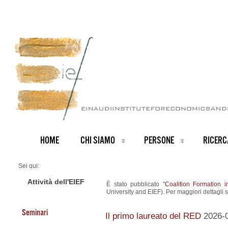
HOME
CHI SIAMO
PERSONE
RICERC
Sei qui:
Home
ARCHIVIO NOTIZIE
Attività dell'EIEF
È stato pubblicato "
Coalition Formation i
News IT archive
University and EIEF). Per maggiori dettagli 
Nuovo Working Paper
Seminari
Il primo laureato del RED
2026-