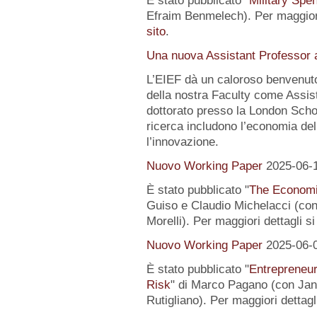
È stato pubblicato "
Military Spe
Efraim Benmelech). Per maggiori
sito
.
Una nuova Assistant Professor a
L’EIEF dà un caloroso benvenut
della nostra Faculty come Assist
dottorato presso la London Schoo
ricerca includono l’economia del
l’innovazione.
Nuovo Working Paper
2025-06-
È stato pubblicato "
The Economi
Guiso e Claudio Michelacci (
Morelli). Per maggiori dettagli s
Nuovo Working Paper
2025-06-
È stato pubblicato "
Entrepreneur
Risk
" di Marco Pagano (con Jan
Rutigliano). Per maggiori dettagl