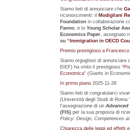
Siamo lieti di annunciare che
Ga
riconoscimenti: il
Modigliani R
Foundation
in collaborazione co
Fanno
, e lo
Young Scholar Awa
Economics Paper
, assegnato n
su
“
Immigration in OECD Cou
Premio prestigioso a Francesco 
Siamo orgogliosi di annunciare 
EIEF) ha vinto il prestigioso “
Pr
Economica
” (Giants in Economi
In primo piano
2025-11-28
Siamo lieti di congratularci vi
(Università degli Studi di Roma 
l’assegnazione di un
Advanced 
(FIS)
per la sua proposta di rice
Policy: Design, Competences 
Chiarezza delle leggi ed effetti 