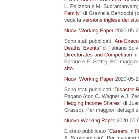
L. Pelizzon e M. Subramanyam) 
Family
" di Graziella Bertocchi (
veda la
versione inglese del sito
Nuovi Working Paper
2020-05-2
Sono stati pubblicati “
Are Execut
Deaths' Events
” di Fabiano Sciv
Directorates and Competition in
Barone e E. Sette). Per maggiori
sito
.
Nuovi Working Paper
2020-05-2
Sono stati pubblicati “
Disaster R
Pagano (con C. Wagner e J. Zec
Hedging Income Shares
” di Jua
Grasso). Per maggiori dettagli s
Nuovo Working Paper
2020-05-
È stato pubblicato "
Careers in F
A. Scognamiglio). Per maggiori d