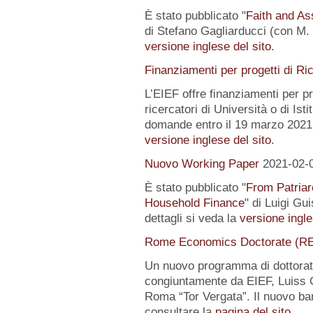
È stato pubblicato "
Faith and Ass
di Stefano Gagliarducci (con M. T
versione inglese del sito
.
Finanziamenti per progetti di Ri
L’EIEF offre finanziamenti per pr
ricercatori di Università o di Istit
domande entro il 19 marzo 2021.
versione inglese del sito
.
Nuovo Working Paper
2021-02-
È stato pubblicato "
From Patriar
Household Finance
" di Luigi Gu
dettagli si veda la
versione ingle
Rome Economics Doctorate (R
Un nuovo programma di dottorat
congiuntamente da EIEF, Luiss Gu
Roma “Tor Vergata”. Il nuovo ba
consultare la
pagina del sito
.