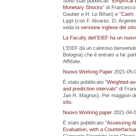
Sono stati pubblicati "
Empirical I
Monetary Shocks
" di Francesco 
Gautier e H. Le Bihan) e "
Cash: 
Lippi (con F. Alvarez, D. Argente
veda la
versione inglese del sito
La Faculty dell’EIEF ha un nuo
L’EIEF dà un caloroso benvenut
Bologna) che è entrato a far pa
Affiliate.
Nuovo Working Paper
2021-05-
È stato pubblicato "
Weighted-av
and prediction intervals
" di Fra
Jan R. Magnus). Per maggiori de
sito
.
Nuovo Working paper
2021-04-
È stato pubblicato "
Assessing Al
Evaluation, with a Counterfactu