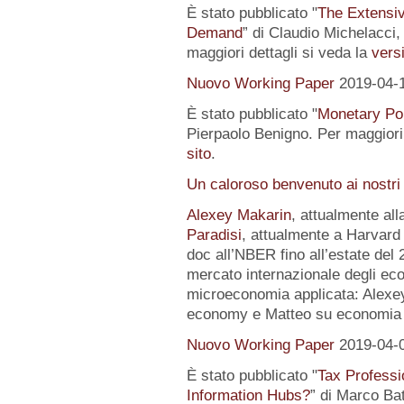
È stato pubblicato "
The Extensi
Demand
” di Claudio Michelacci,
maggiori dettagli si veda la
versi
Nuovo Working Paper
2019-04-
È stato pubblicato "
Monetary Pol
Pierpaolo Benigno. Per maggiori 
sito
.
Un caloroso benvenuto ai nostri
Alexey Makarin
, attualmente al
Paradisi
, attualmente a Harvard 
doc all’NBER fino all’estate del 
mercato internazionale degli eco
microeconomia applicata: Alexey 
economy e Matteo su economia p
Nuovo Working Paper
2019-04-
È stato pubblicato "
Tax Professi
Information Hubs?
” di Marco Bat