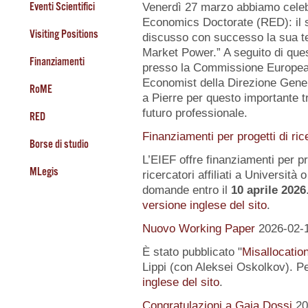
Eventi Scientifici
Venerdì 27 marzo abbiamo celeb
Economics Doctorate (RED): il s
Visiting Positions
discusso con successo la sua te
Market Power.” A seguito di quest
Finanziamenti
presso la Commissione Europea, 
Economist della Direzione Gener
RoME
a Pierre per questo importante tr
futuro professionale.
RED
Finanziamenti per progetti di ric
Borse di studio
L’EIEF offre finanziamenti per pr
MLegis
ricercatori affiliati a Università o 
domande entro il
10 aprile 2026
versione inglese del sito
.
Nuovo Working Paper
2026-02-
È stato pubblicato "
Misallocatio
Lippi (con Aleksei Oskolkov). Pe
inglese del sito
.
Congratulazioni a Gaia Dossi
20