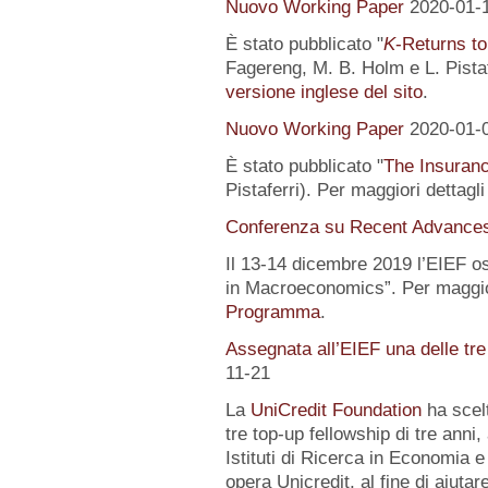
Nuovo Working Paper
2020-01-
È stato pubblicato "
K
-Returns to
Fagereng, M. B. Holm e L. Pistafe
versione inglese del sito
.
Nuovo Working Paper
2020-01-
È stato pubblicato "
The Insuranc
Pistaferri). Per maggiori dettagl
Conferenza su Recent Advance
Il 13-14 dicembre 2019 l’EIEF o
in Macroeconomics”. Per maggior
Programma
.
Assegnata all’EIEF una delle tr
11-21
La
UniCredit Foundation
ha scelt
tre top-up fellowship di tre anni,
Istituti di Ricerca in Economia e
opera Unicredit, al fine di aiutar