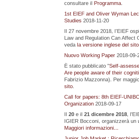
consultare il
Programma
.
1st EIEF and Oliver Wyman Lect
Studies
2018-11-20
Il 27 novembre 2018, l’EIEF osp
Law and Regulation Can Affect O
veda
la versione inglese del sito
Nuovo Working Paper
2018-09-
È stato pubblicato "
Self-assessed
Are people aware of their cognit
Fabrizio Mazzonna). Per maggior
sito
.
Call for papers: 8th EIEF-UNIB
Organization
2018-09-17
Il
20
e il
21 dicembre 2018
, l'E
IGIER Bocconi, organizzerà un
Maggiori informazioni...
Junior Job Market : Ricerchiam