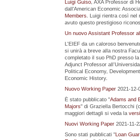
Luigi Guiso
, AXA Professor di Ho
dall'American Economic Associat
Members
. Luigi rientra così nel
avuto questo prestigioso ricon
Un nuovo Assistant Professor al
L’EIEF da un caloroso benvenut
si unirà a breve alla nostra Fa
completato il suo PhD presso la
Adjunct Professor all’Universida
Political Economy, Development
Economic History.
Nuovo Working Paper
2021-12-
È stato pubblicato "
Adams and E
Majors
" di Graziella Bertocchi 
maggiori dettagli si veda la
versi
Nuovi Working Paper
2021-11-2
Sono stati pubblicati "
Loan Guar