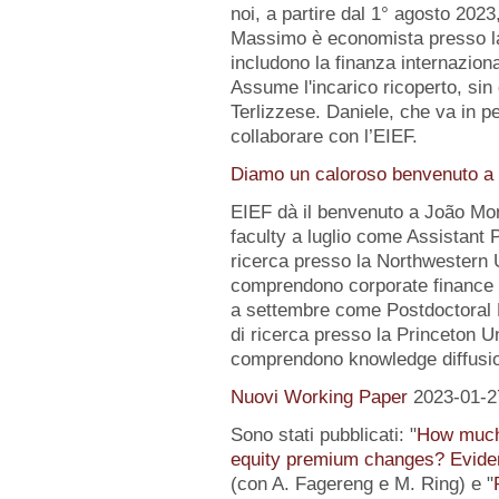
noi, a partire dal 1° agosto 2023
Massimo è economista presso la B
includono la finanza internazion
Assume l'incarico ricoperto, sin 
Terlizzese. Daniele, che va in pe
collaborare con l’EIEF.
Diamo un caloroso benvenuto a 
EIEF dà il benvenuto a João Mo
faculty a luglio come Assistant 
ricerca presso la Northwestern Un
comprendono corporate finance e
a settembre come Postdoctoral 
di ricerca presso la Princeton Uni
comprendono knowledge diffusio
Nuovi Working Paper
2023-01-2
Sono stati pubblicati: "
How much 
equity premium changes? Eviden
(con A. Fagereng e M. Ring) e "