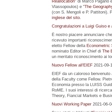
Reallocation
" di Marco Pagano e 
Vlassopoulos) e "
The Geography 
(con S. Mengoli e P. Pattitoni). 
inglese del sito
.
Congratulazioni a Luigi Guiso e
È nostro piacere annunciare che
ricevuto importanti riconoscimen
eletto Fellow della
Econometric 
nominato Editor in Chief di
The 
un meritato riconoscimento ai lo
Nuovo Fellow all'EIEF
2021-09-
EIEF da un caloroso benvenuto
della Faculty come Fellow. Pietr
Economia presso la LUISS Guido
RoME. I suoi interessi di rice
Theory, Fiancial Markets e Busi
Nuovi Working Paper
2021-06-0