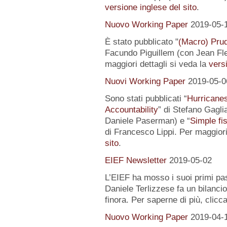
versione inglese del sito
.
Nuovo Working Paper
2019-05-
È stato pubblicato "
(Macro) Prud
Facundo Piguillem (con Jean Fle
maggiori dettagli si veda la
versi
Nuovi Working Paper
2019-05-0
Sono stati pubblicati “
Hurricanes
Accountability
” di Stefano Gagli
Daniele Paserman) e “
Simple fi
di Francesco Lippi. Per maggiori
sito
.
EIEF Newsletter
2019-05-02
L’EIEF ha mosso i suoi primi pas
Daniele Terlizzese fa un bilancio
finora. Per saperne di più, clicc
Nuovo Working Paper
2019-04-