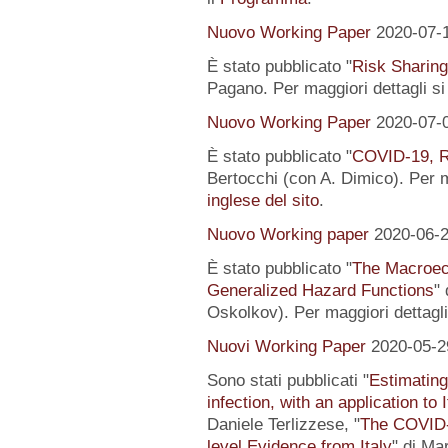
Nuovo Working Paper
2020-07-
È stato pubblicato "
Risk Sharing
Pagano. Per maggiori dettagli s
Nuovo Working Paper
2020-07-
È stato pubblicato "
COVID-19, R
Bertocchi (con A. Dimico). Per m
inglese del sito
.
Nuovo Working paper
2020-06-
È stato pubblicato "
The Macroeco
Generalized Hazard Functions
"
Oskolkov). Per maggiori dettagli
Nuovi Working Paper
2020-05-2
Sono stati pubblicati "
Estimating
infection, with an application to 
Daniele Terlizzese, "
The COVID-1
level Evidence from Italy
" di Ma