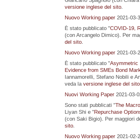
Giancarlo Spagnolo (con Chiara L
versione inglese del sito
.
Nuovo Working paper
2021-03-
È stato pubblicato "
COVID-19, R
(con Arcangelo Dimico). Per magg
del sito
.
Nuovo Working paper
2021-03-
È stato pubblicato "
Asymmetric I
Evidence from SMEs Bond Mark
Iannamorelli, Stefano Nobili e An
veda la
versione inglese del sito
Nuovi Working Paper
2021-03-0
Sono stati pubblicati "
The Macro
Liyan Shi e "
Repurchase Options
(con Saki Bigio). Per maggiori de
sito
.
Nuovo Working paper
2021-02-