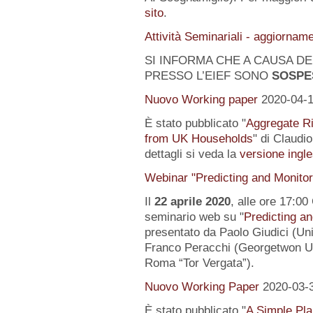
sito
.
Attività Seminariali - aggiornam
SI INFORMA CHE A CAUSA DEL
PRESSO L’EIEF SONO
SOSPE
Nuovo Working paper
2020-04-
È stato pubblicato "
Aggregate Ri
from UK Households
" di Claudi
dettagli si veda la
versione ingle
Webinar "Predicting and Monito
Il
22 aprile 2020
, alle ore 17:00
seminario web su "
Predicting a
presentato da Paolo Giudici (Uni
Franco Peracchi (Georgetwon Uni
Roma “Tor Vergata”).
Nuovo Working Paper
2020-03-
È stato pubblicato "
A Simple Pl