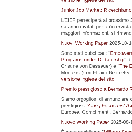
versione inglese del sito
.
Junior Job Market: Ricerchiamo 
L'EIEF parteciperà al prossimo J
saranno invitati per un'intervista
maggiori informazioni, si rimand
Nuovi Working Paper
2025-10-1
Sono stati pubblicati: "
Empowerme
Programs under Dictatorship
" d
Cristine von Dessauer) e "
The E
Monteiro (con Efraim Benmelech)
versione inglese del sito
.
Premio prestigioso a Bernardo R
Siamo orgogliosi di annunciare
prestigioso
Young Economist Aw
Europea. Complimenti, Bernardo
Nuovo Working Paper
2025-08-