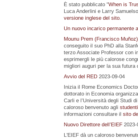
È stato pubblicato "
When is Tru
Luca Anderlini e Larry Samuelson
versione inglese del sito
.
Un nuovo incarico permanente a
Mounu Prem (Francisco Muñoz)
conseguito il suo PhD alla Stanfo
terzo Associate Professor con i
esprimergli le più calorose congra
migliori auguri per la sua futura 
Avvio del RED
2023-09-04
Inizia il Rome Economics Docto
dottorato in Economia organizz
Carli e l’Università degli Studi 
caloroso benvenuto agli
student
informazioni consultare il
sito d
Nuovo Direttore dell’EIEF
2023-
L'EIEF dà un caloroso benvenut