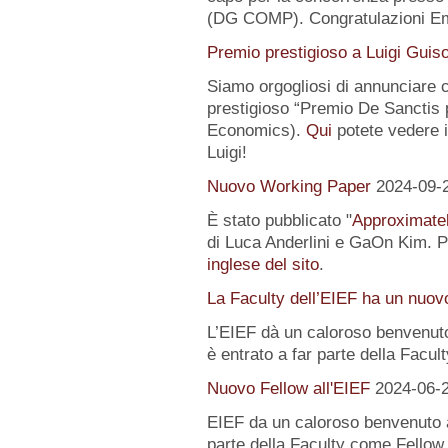
(DG COMP). Congratulazioni E
Premio prestigioso a Luigi Guis
Siamo orgogliosi di annunciare
prestigioso “Premio De Sanctis 
Economics).
Qui
potete vedere i 
Luigi!
Nuovo Working Paper
2024-09-
È stato pubblicato "
Approximatel
di Luca Anderlini e GaOn Kim. Pe
inglese del sito
.
La Faculty dell’EIEF ha un nuo
L’EIEF dà un caloroso benvenut
è entrato a far parte della Facul
Nuovo Fellow all'EIEF
2024-06-
EIEF da un caloroso benvenuto
parte della Faculty come Fellow