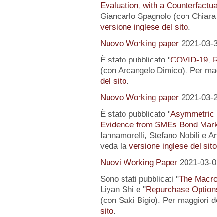
Evaluation, with a Counterfactu
Giancarlo Spagnolo (con Chiara L
versione inglese del sito
.
Nuovo Working paper
2021-03-
È stato pubblicato "
COVID-19, R
(con Arcangelo Dimico). Per magg
del sito
.
Nuovo Working paper
2021-03-
È stato pubblicato "
Asymmetric I
Evidence from SMEs Bond Mark
Iannamorelli, Stefano Nobili e An
veda la
versione inglese del sito
Nuovi Working Paper
2021-03-0
Sono stati pubblicati "
The Macro
Liyan Shi e "
Repurchase Options
(con Saki Bigio). Per maggiori de
sito
.