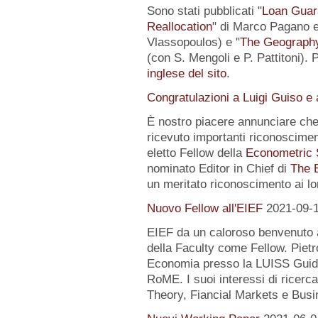
Sono stati pubblicati "
Loan Guar
Reallocation
" di Marco Pagano e 
Vlassopoulos) e "
The Geography 
(con S. Mengoli e P. Pattitoni). 
inglese del sito
.
Congratulazioni a Luigi Guiso e
È nostro piacere annunciare che
ricevuto importanti riconoscimen
eletto Fellow della
Econometric 
nominato Editor in Chief di
The 
un meritato riconoscimento ai lo
Nuovo Fellow all'EIEF
2021-09-
EIEF da un caloroso benvenuto
della Faculty come Fellow. Pietr
Economia presso la LUISS Guido
RoME. I suoi interessi di rice
Theory, Fiancial Markets e Busi