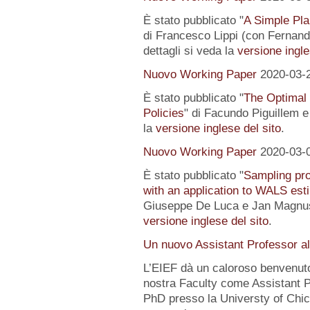
È stato pubblicato "
A Simple Pl
di Francesco Lippi (con Fernand
dettagli si veda la
versione ingle
Nuovo Working Paper
2020-03-
È stato pubblicato "
The Optimal
Policies
" di Facundo Piguillem e
la
versione inglese del sito
.
Nuovo Working Paper
2020-03-
È stato pubblicato "
Sampling pro
with an application to WALS est
Giuseppe De Luca e Jan Magnus).
versione inglese del sito
.
Un nuovo Assistant Professor a
L’EIEF dà un caloroso benvenut
nostra Faculty come Assistant P
PhD presso la Universty of Chic