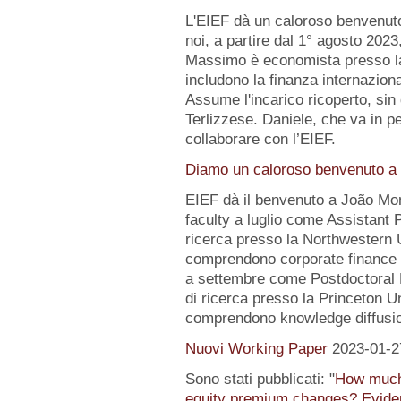
L'EIEF dà un caloroso benvenut
noi, a partire dal 1° agosto 2023
Massimo è economista presso la B
includono la finanza internazion
Assume l'incarico ricoperto, sin 
Terlizzese. Daniele, che va in pe
collaborare con l’EIEF.
Diamo un caloroso benvenuto a 
EIEF dà il benvenuto a João Mo
faculty a luglio come Assistant 
ricerca presso la Northwestern Un
comprendono corporate finance e
a settembre come Postdoctoral 
di ricerca presso la Princeton Uni
comprendono knowledge diffusio
Nuovi Working Paper
2023-01-2
Sono stati pubblicati: "
How much 
equity premium changes? Eviden