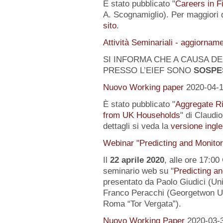
È stato pubblicato "
Careers in F
A. Scognamiglio). Per maggiori d
sito
.
Attività Seminariali - aggiornam
SI INFORMA CHE A CAUSA DEL
PRESSO L’EIEF SONO
SOSPE
Nuovo Working paper
2020-04-
È stato pubblicato "
Aggregate Ri
from UK Households
" di Claudi
dettagli si veda la
versione ingle
Webinar "Predicting and Monito
Il
22 aprile 2020
, alle ore 17:00
seminario web su "
Predicting a
presentato da Paolo Giudici (Uni
Franco Peracchi (Georgetwon Uni
Roma “Tor Vergata”).
Nuovo Working Paper
2020-03-