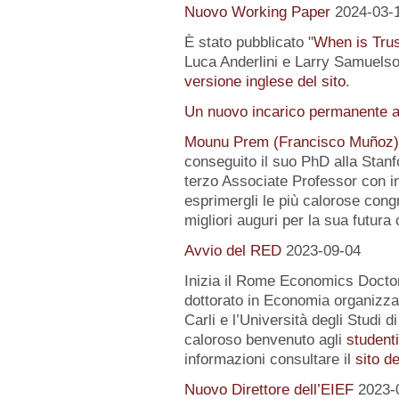
Nuovo Working Paper
2024-03-
È stato pubblicato "
When is Tru
Luca Anderlini e Larry Samuelson
versione inglese del sito
.
Un nuovo incarico permanente a
Mounu Prem (Francisco Muñoz)
conseguito il suo PhD alla Stanfo
terzo Associate Professor con i
esprimergli le più calorose congra
migliori auguri per la sua futura 
Avvio del RED
2023-09-04
Inizia il Rome Economics Docto
dottorato in Economia organizz
Carli e l’Università degli Studi 
caloroso benvenuto agli
student
informazioni consultare il
sito d
Nuovo Direttore dell’EIEF
2023-