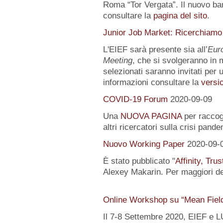
Roma “Tor Vergata”. Il nuovo ba
consultare la
pagina del sito
.
Junior Job Market: Ricerchiamo
L'EIEF sarà presente sia all’
Eur
Meeting
, che si svolgeranno in m
selezionati saranno invitati per u
informazioni consultare la
versio
COVID-19 Forum
2020-09-09
Una
NUOVA PAGINA
per raccogl
altri ricercatori sulla crisi pand
Nuovo Working Paper
2020-09-
È stato pubblicato "
Affinity, Tru
Alexey Makarin. Per maggiori det
Online Workshop su “Mean Fiel
Il 7-8 Settembre 2020, EIEF e 