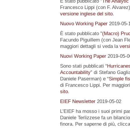
È stato pubblicato "
The Analytic
Francesco Lippi (con F. Alvarez).
versione inglese del sito
.
Nuovo Working Paper
2019-05-
È stato pubblicato "
(Macro) Prud
Facundo Piguillem (con Jean Fle
maggiori dettagli si veda la
versi
Nuovi Working Paper
2019-05-0
Sono stati pubblicati “
Hurricanes
Accountability
” di Stefano Gagli
Daniele Paserman) e “
Simple fi
di Francesco Lippi. Per maggiori
sito
.
EIEF Newsletter
2019-05-02
L’EIEF ha mosso i suoi primi pas
Daniele Terlizzese fa un bilancio
finora. Per saperne di più, clicc