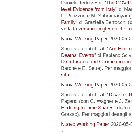
Daniele Terlizzese, "
The COVID-1
level Evidence from Italy
" di Ma
L. Pelizzon e M. Subramanyam) 
Family
" di Graziella Bertocchi (
veda la
versione inglese del sito
Nuovi Working Paper
2020-05-2
Sono stati pubblicati “
Are Execut
Deaths' Events
” di Fabiano Sciv
Directorates and Competition in
Barone e E. Sette). Per maggiori
sito
.
Nuovi Working Paper
2020-05-2
Sono stati pubblicati “
Disaster R
Pagano (con C. Wagner e J. Zec
Hedging Income Shares
” di Jua
Grasso). Per maggiori dettagli s
Nuovo Working Paper
2020-05-