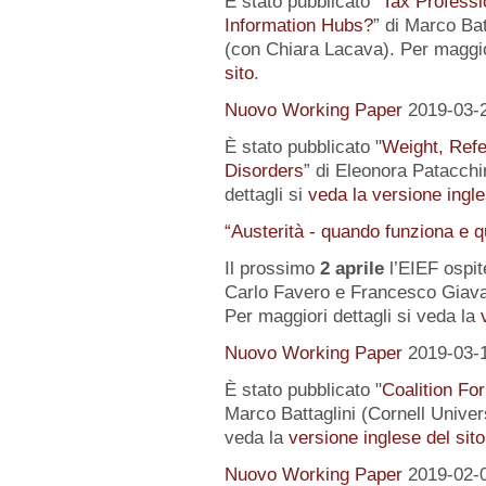
È stato pubblicato "
Tax Professi
Information Hubs?
” di Marco Bat
(con Chiara Lacava). Per maggior
sito
.
Nuovo Working Paper
2019-03-
È stato pubblicato "
Weight, Refe
Disorders
” di Eleonora Patacchin
dettagli si
veda la versione ingle
“Austerità - quando funziona e 
Il prossimo
2 aprile
l’EIEF ospit
Carlo Favero e Francesco Giavaz
Per maggiori dettagli si veda la
Nuovo Working Paper
2019-03-
È stato pubblicato "
Coalition For
Marco Battaglini (Cornell Univer
veda la
versione inglese del sito
Nuovo Working Paper
2019-02-