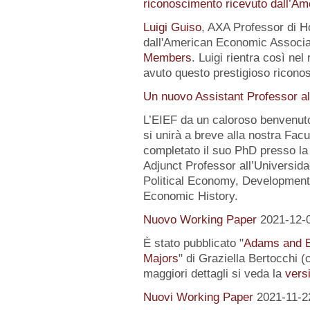
riconoscimento ricevuto dall’A
Luigi Guiso
, AXA Professor di Ho
dall'American Economic Associat
Members
. Luigi rientra così nel
avuto questo prestigioso ricon
Un nuovo Assistant Professor al
L’EIEF da un caloroso benvenut
si unirà a breve alla nostra Fa
completato il suo PhD presso la
Adjunct Professor all’Universida
Political Economy, Development
Economic History.
Nuovo Working Paper
2021-12-
È stato pubblicato "
Adams and E
Majors
" di Graziella Bertocchi 
maggiori dettagli si veda la
versi
Nuovi Working Paper
2021-11-2