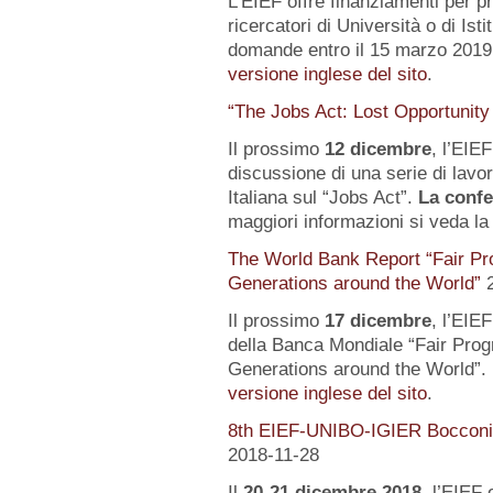
L’EIEF offre finanziamenti per pr
ricercatori di Università o di Istit
domande entro il 15 marzo 2019.
versione inglese del sito
.
“The Jobs Act: Lost Opportunity
Il prossimo
12 dicembre
, l’EIE
discussione di una serie di lavo
Italiana sul “Jobs Act”.
La confe
maggiori informazioni si veda l
The World Bank Report “Fair Pr
Generations around the World”
Il prossimo
17 dicembre
, l’EIE
della Banca Mondiale “Fair Pro
Generations around the World”. 
versione inglese del sito
.
8th EIEF-UNIBO-IGIER Bocconi 
2018-11-28
Il
20-21 dicembre 2018
, l’EIEF 