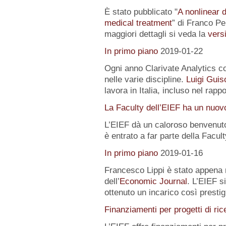
È stato pubblicato "
A nonlinear 
medical treatment
” di Franco Pe
maggiori dettagli si veda la
versi
In primo piano
2019-01-22
Ogni anno Clarivate Analytics com
nelle varie discipline.
Luigi Guis
lavora in Italia, incluso nel rapp
La Faculty dell’EIEF ha un nuo
L’EIEF dà un caloroso benvenut
è entrato a far parte della Facu
In primo piano
2019-01-16
Francesco Lippi è stato appena 
dell’
Economic Journal
. L’EIEF s
ottenuto un incarico così presti
Finanziamenti per progetti di ric