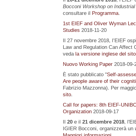
Bocconi Workshop on Industrial
consultare il
Programma
.
1st EIEF and Oliver Wyman Lect
Studies
2018-11-20
Il 27 novembre 2018, l’EIEF osp
Law and Regulation Can Affect O
veda
la versione inglese del sito
Nuovo Working Paper
2018-09-
È stato pubblicato "
Self-assessed
Are people aware of their cognit
Fabrizio Mazzonna). Per maggior
sito
.
Call for papers: 8th EIEF-UNIB
Organization
2018-09-17
Il
20
e il
21 dicembre 2018
, l'E
IGIER Bocconi, organizzerà un
Maggiori informazioni...