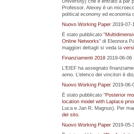
University) che è entrato a par 
Professor. Alexey è un microeco
political economy ed economia 
Nuovo Working Paper
2019-07-
È stato pubblicato "
Multidimensi
Online Networks
” di Eleonora P
maggiori dettagli si veda la
versi
Finanziamenti 2018
2019-06-06
L'EIEF ha assegnato finanziamenti
anno. L'elenco dei vincitori è di
Nuovo Working Paper
2019-06-
È stato pubblicato "
Posterior mo
location model with Laplace prio
Luca e Jan R. Magnus). Per magg
del sito
.
Nuovo Working Paper
2019-05-