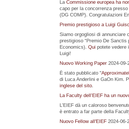
La
Commissione europea ha no
capo per la concorrenza presso 
(DG COMP). Congratulazioni E
Premio prestigioso a Luigi Guis
Siamo orgogliosi di annunciare
prestigioso “Premio De Sanctis 
Economics).
Qui
potete vedere i 
Luigi!
Nuovo Working Paper
2024-09-
È stato pubblicato "
Approximatel
di Luca Anderlini e GaOn Kim. Pe
inglese del sito
.
La Faculty dell’EIEF ha un nuo
L’EIEF dà un caloroso benvenut
è entrato a far parte della Facul
Nuovo Fellow all'EIEF
2024-06-