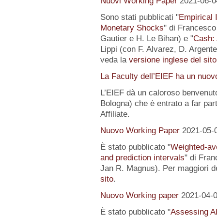
Nuovi Working Paper
2021-06-0
Sono stati pubblicati "
Empirical I
Monetary Shocks
" di Francesco 
Gautier e H. Le Bihan) e "
Cash: 
Lippi (con F. Alvarez, D. Argente
veda la
versione inglese del sito
La Faculty dell’EIEF ha un nuo
L’EIEF dà un caloroso benvenut
Bologna) che è entrato a far pa
Affiliate.
Nuovo Working Paper
2021-05-
È stato pubblicato "
Weighted-av
and prediction intervals
" di Fra
Jan R. Magnus). Per maggiori de
sito
.
Nuovo Working paper
2021-04-
È stato pubblicato "
Assessing Al