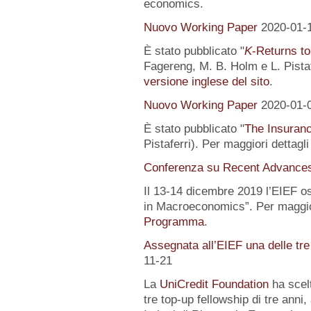
economics.
Nuovo Working Paper
2020-01-
È stato pubblicato "
K
-Returns to
Fagereng, M. B. Holm e L. Pistafe
versione inglese del sito
.
Nuovo Working Paper
2020-01-
È stato pubblicato "
The Insuranc
Pistaferri). Per maggiori dettagl
Conferenza su Recent Advance
Il 13-14 dicembre 2019 l’EIEF o
in Macroeconomics”. Per maggior
Programma
.
Assegnata all’EIEF una delle tr
11-21
La
UniCredit Foundation
ha scelt
tre top-up fellowship di tre anni,