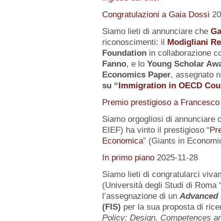
Congratulazioni a Gaia Dossi
20
Siamo lieti di annunciare che
Ga
riconoscimenti: il
Modigliani R
Foundation
in collaborazione co
Fanno
, e lo
Young Scholar Awa
Economics Paper
, assegnato n
su
“
Immigration in OECD Cou
Premio prestigioso a Francesco 
Siamo orgogliosi di annunciare 
EIEF) ha vinto il prestigioso “
Pr
Economica
” (Giants in Economi
In primo piano
2025-11-28
Siamo lieti di congratularci vi
(Università degli Studi di Roma 
l’assegnazione di un
Advanced 
(FIS)
per la sua proposta di rice
Policy: Design, Competences 