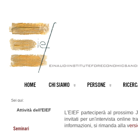
HOME
CHI SIAMO
PERSONE
RICERC
Sei qui:
Home
ARCHIVIO NOTIZIE
Attività dell'EIEF
L'EIEF parteciperà al prossimo J
News IT archive
invitati per un'intervista online 
Junior Job Market: Ricerchiamo 1 Assistant Professor
informazioni, si rimanda alla v
ersi
Seminari