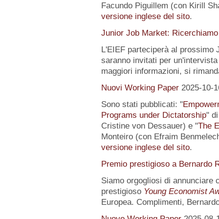
Facundo Piguillem (con Kirill Sh
versione inglese del sito
.
Junior Job Market: Ricerchiamo 
L'EIEF parteciperà al prossimo J
saranno invitati per un'intervista
maggiori informazioni, si rimand
Nuovi Working Paper
2025-10-1
Sono stati pubblicati: "
Empowerme
Programs under Dictatorship
" d
Cristine von Dessauer) e "
The E
Monteiro (con Efraim Benmelech)
versione inglese del sito
.
Premio prestigioso a Bernardo R
Siamo orgogliosi di annunciare
prestigioso
Young Economist Aw
Europea. Complimenti, Bernardo
Nuovo Working Paper
2025-08-