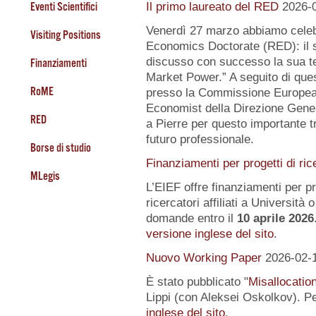
Eventi Scientifici
Il primo laureato del RED
2026-
Venerdì 27 marzo abbiamo celeb
Visiting Positions
Economics Doctorate (RED): il s
discusso con successo la sua te
Finanziamenti
Market Power.” A seguito di quest
RoME
presso la Commissione Europea, 
Economist della Direzione Gener
RED
a Pierre per questo importante tr
futuro professionale.
Borse di studio
Finanziamenti per progetti di ric
MLegis
L’EIEF offre finanziamenti per pr
ricercatori affiliati a Università o 
domande entro il
10 aprile 2026
versione inglese del sito
.
Nuovo Working Paper
2026-02-
È stato pubblicato "
Misallocatio
Lippi (con Aleksei Oskolkov). Pe
inglese del sito
.