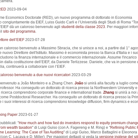
carriera.
 RED
2023-09-04
Rome Economics Doctorate (RED), un nuovo programma di dottorato in Economia
o congiuntamente da EIEF, Luiss Guido Carli e l’Università degli Studi di Roma “To
L’EIEF dà un caloroso benvenuto agli
studenti della classe 2023
. Per maggiori info
il
sito del programma
.
ttore dell’EIEF
2023-07-28
un caloroso benvenuto a Massimo Sbracia, che si unisce a noi, a partire dal 1° ago
nuovo Direttore dell'Istituto. Massimo è economista presso la Banca d'Italia e i su
ncludono la finanza internazionale e il commercio internazionale. Assume l'incarico
sin dalla costituzione dell’EIEF, da Daniele Terlizzese. Daniele, che va in pensione 
lia, continuerà a collaborare con l’EIEF.
aloroso benvenuto a due nuovi ricercatori
2023-03-29
 benvenuto a João Monteiro e a Zhang Chen.
João
si unirà alla faculty a luglio com
rofessor. Ha conseguito un dottorato di ricerca presso la Northwestern University e 
i ricerca comprendono corporate finance e international trade.
Zhang
si unirà a noi 
come Postdoctoral Researcher. Ha conseguito un dottorato di ricerca presso la Pri
 e i suoi interessi di ricerca comprendono knowledge diffusion, firm dynamics e ec
king Paper
2023-01-27
pubblicati: "
How much and how fast do investors respond to equity premium chang
rom wealth taxation
" di Luigi Guiso (con A. Fagereng e M. Ring) e "
Refining Public 
ne Learning: The Case of Tax Auditing
" di Luigi Guiso, Marco Battaglini e Eleonora
(con C. Lacava e D. Miller). Per maggiori dettagli si veda la
versione inglese del si