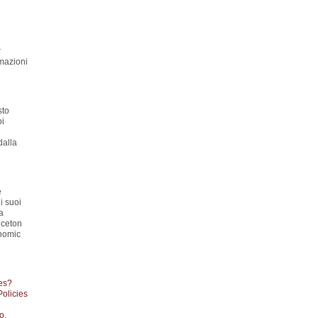
r
rmazioni
sto
oi
dalla
e
i suoi
a
nceton
onomic
es?
Policies
to
.