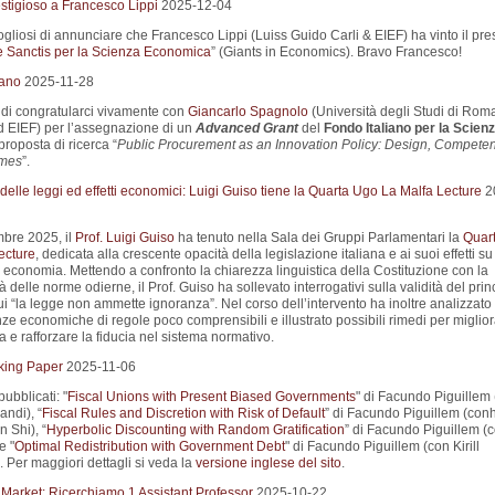
stigioso a Francesco Lippi
2025-12-04
liosi di annunciare che Francesco Lippi (Luiss Guido Carli & EIEF) ha vinto il pre
 Sanctis per la Scienza Economica
” (Giants in Economics). Bravo Francesco!
iano
2025-11-28
i di congratularci vivamente con
Giancarlo Spagnolo
(Università degli Studi di Roma
d EIEF) per l’assegnazione di un
Advanced Grant
del
Fondo Italiano per la Scienz
proposta di ricerca “
Public Procurement as an Innovation Policy: Design, Compete
mes
”.
elle leggi ed effetti economici: Luigi Guiso tiene la Quarta Ugo La Malfa Lecture
2
mbre 2025, il
Prof. Luigi Guiso
ha tenuto nella Sala dei Gruppi Parlamentari la
Quar
ecture
, dedicata alla crescente opacità della legislazione italiana e ai suoi effetti su
d economia. Mettendo a confronto la chiarezza linguistica della Costituzione con la
 delle norme odierne, il Prof. Guiso ha sollevato interrogativi sulla validità del prin
 “la legge non ammette ignoranza”. Nel corso dell’intervento ha inoltre analizzato 
e economiche di regole poco comprensibili e illustrato possibili rimedi per miglior
 e rafforzare la fiducia nel sistema normativo.
king Paper
2025-11-06
pubblicati: "
Fiscal Unions with Present Biased Governments
" di Facundo Piguillem
ndi), “
Fiscal Rules and Discretion with Risk of Default
” di Facundo Piguillem (con
n Shi), “
Hyperbolic Discounting with Random Gratification
” di Facundo Piguillem (
e "
Optimal Redistribution with Government Debt
" di Facundo Piguillem (con Kirill
 Per maggiori dettagli si veda la
versione inglese del sito
.
 Market: Ricerchiamo 1 Assistant Professor
2025-10-22