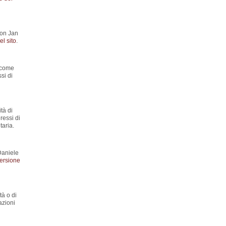
con Jan
l sito
.
y come
si di
tà di
ressi di
aria.
Daniele
ersione
tà o di
azioni