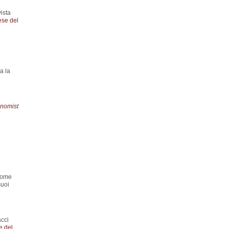
ista
ese del
a la
nomist
 come
suoi
acci
e del