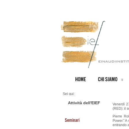
HOME
CHI SIAMO
Sei qui:
Home
ARCHIVIO NOTIZIE
Attività dell'EIEF
Venerdì 2
News IT archive
(RED): il 
Il primo laureato del RED
Pierre Ro
Seminari
Power.” A 
entrando a