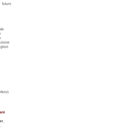
 futuro
ate
e
o
ezione
gliori
lkov).
ani
er
,
..