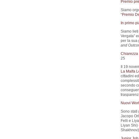
Premio pre
Siamo orgog
“
Premio De
In primo p
Siamo liet
Vergata” e
per la sua 
and Outco
Chiarezza d
25
Il 19 nove
La Malfa L
cittadini e
complessità
secondo cui
conseguenz
trasparenza
Nuovi Wor
Sono stati 
Jacopo Orla
Felli e Liya
Liyan Shi) 
Shakhnov).
Junior Job