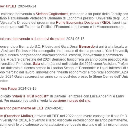
ow all'EIEF
2024-06-24
 caloroso benvenuto a
Stefano Gagliarducci
, che entra a far parte della Faculty c
efano è attualmente Professore Ordinario di Economia presso l’Università degli Stud
Vergata” e Direttore del programma
Rome Economics Doctorate (RED)
. I suoi inte
 concentrano sull’Economia Politica, l’Economia del Lavoro e la Microeconometria
aloroso benvenuto a due nuovi ricercatori
2024-05-15
 benvenuto a Bernardo S.C. Ribeiro and Gaia Dossi
Bernardo
si unirà alla faculty 
ssistant Professor. Ha conseguito un dottorato di ricerca presso la Yale University
essi di ricerca comprendono macroeconomia, crescita, innovazione e commercio
nale. A partire dall'estate del 2024 Bernardo trascorrerà un anno come post-doc Ass
iversità di Princeton.
Gaia
si unirà a noi nell’estate del 2025 come Assistant Profes
un dottorato di ricerca presso la London School of Economics e i suoi interessi di 
o mercato del lavoro, innovazione, “health economics” e “political economy”. A par
e del 2024 Gaia trascorrerà un anno come post-doc presso lo Stone Centre dell' Univ
ondon.
king Paper
2024-03-19
blicato "
When is Trust Robust?
" di Daniele Terlizzese con Luca Anderlini e Larry
. Per maggiori dettagli si veda la
versione inglese del sito
.
ncarico permanente all’EIEF
2024-02-01
m (Francisco Muñoz)
, arrivato all’EIEF nel 2022 dopo avere conseguito il suo PhD 
iversity nel 2016, è divenuto il terzo Associate Professor con incarico permanente.
primergli le più calorose congratulazioni per questo risultato e gli fa i migliori augu