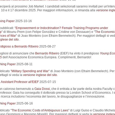
eciperà al prossimo Job Market. I candidati selezionati saranno invitati per un'interv
il 10 e il 17 dicembre 2025. Per maggiori informazioni, si rimanda alla v
ersione ingl
king Paper
2025-10-16
pubblicati: "
Empowerment or Indoctrination? Female Training Programs under
ip
" di Mounu Prem (con Felipe González e Cristine von Dessauer) e "
The Economic
ces of War
" di Joao Monteiro (con Efraim Benmelech). Per maggiori dettagli si ved
glese del sito
.
stigioso a Bernardo Ribeiro
2025-08-27
gliosi di annunciare che
Bernardo Ribeiro
(EIEF) ha vinto il prestigioso
Young Eco
5
dell’Associazione Economica Europea. Complimenti, Bernardo!
king Paper
2025-08-11
blicato "
Military Spending and War
" di Joao Monteiro (con Efraim Benmelech). Per
ttagli si veda la
versione inglese del sito
.
Assistant Professor all'EIEF
2025-07-15
un caloroso benvenuto a
Gaia Dossi
, che è entrata a far parte della nostra Faculty
Professor. Gaia ha conseguito il dottorato presso la London School of Economics. I 
i ricerca includono l’economia del lavoro, le disuguaglianze e l’innovazione.
king Paper
2025-06-16
blicato "
The Economic Costs of Ambiguous Laws
" di Luigi Guiso e Claudio Michel
so Giommoni e Massimo Morelli). Per maggiori dettagli si veda la
versione ingles