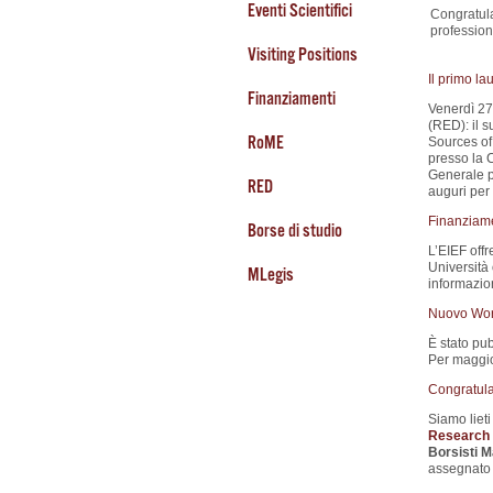
Eventi Scientifici
Congratul
profession
Visiting Positions
Il primo l
Finanziamenti
Venerdì 27
(RED): il s
RoME
Sources of 
presso la 
Generale p
RED
auguri per 
Finanziamen
Borse di studio
L’EIEF offr
Università o
MLegis
informazio
Nuovo Wor
È stato pub
Per maggior
Congratula
Siamo liet
Research 
Borsisti 
assegnato 