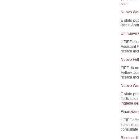
sito
.
Nuovo Wor
È stato pub
Bena, Andre
Un nuovo A
L’EIEF dà 
Assistant P
ricerca inc
Nuovo Fell
EIEF dà un
Fellow. Jo
ricerca in
Nuovo Wor
È stato pub
Terlizzese 
inglese del
Finanziamen
L’EIEF offr
Istituti di
consultate
Ricerca di