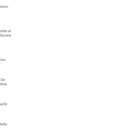
pieno.
edita ai
 Society
enza
o De
ltime
 GaOn
della