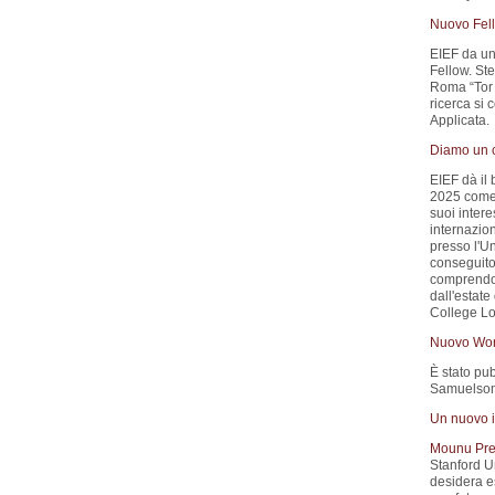
Nuovo Fell
EIEF da un
Fellow. St
Roma “Tor 
ricerca si
Applicata.
Diamo un c
EIEF dà il
2025 come A
suoi inter
internazio
presso l'Un
conseguito 
comprendon
dall'estat
College L
Nuovo Wor
È stato pub
Samuelson)
Un nuovo i
Mounu Pre
Stanford Un
desidera es