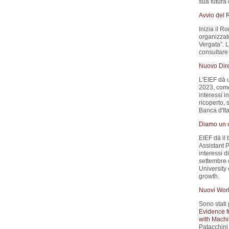
sua futura 
Avvio del
Inizia il 
organizzat
Vergata”. 
consultare 
Nuovo Dire
L'EIEF dà 
2023, come 
interessi i
ricoperto, 
Banca d'Ita
Diamo un c
EIEF dà il
Assistant P
interessi d
settembre 
University
growth.
Nuovi Wor
Sono stati 
Evidence f
with Machi
Patacchini 