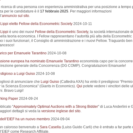
a ricerca di una persona con esperienza amministrativa per una posizione a tempo 
a per le candidature è il
17 febbraio 2025
. Per maggiori informazioni
l’
annuncio sul sito
.
Lippi eletto Fellow della Econometric Society
2024-10-11
Lippi
è uno dei nuovi
Fellow della Econometric Society
, la società internazionale d
ella teoria economica. I Fellow rappresentano l’autorità più alta della Econometric
 i suoi funzionari, il Consiglio di amministrazione e i nuovi Fellow. Traguardo ben
rancesco!
rico per Emanuele Tarantino
2024-10-08
sione europea ha nominato
Emanuele Tarantino
economista capo per la concorr
direzione generale della Concorrenza (DG COMP). Congratulazioni Emanuele!
stigioso a Luigi Guiso
2024-10-08
gliosi di annunciare che
Luigi Guiso
(Cattedra AXA) ha vinto il prestigioso “Premi
r la Scienza Economica” (Giants in Economics).
Qui
potete vedere i vincitori delle u
i. Bravo Luigi!
king Paper
2024-09-24
blicato "
Approximately Optimal Auctions with a Strong Bidder
" di Luca Anderlini e
ggiori dettagli si veda la
versione inglese del sito
.
 dell’EIEF ha un nuovo membro
2024-09-04
un caloroso benvenuto a
Sara Casella
(Luiss Guido Carli) che è entrato a far parte 
l’EIEF come Research Affiliate.