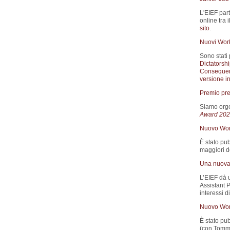
L'EIEF part
online tra 
sito
.
Nuovi Wor
Sono stati 
Dictatorsh
Consequen
versione in
Premio pre
Siamo orgo
Award 202
Nuovo Wor
È stato pub
maggiori de
Una nuova 
L’EIEF dà 
Assistant 
interessi d
Nuovo Wor
È stato pub
(con Tomma