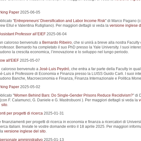
king Paper
2025-06-05
blicato "
Entrepreneurs' Diversification and Labor Income Risk
" di Marco Pagano (
w Ellul e Valentina Rutigliano). Per maggiori dettagli si veda la
versione inglese de
ssistant Professor all’EIEF
2025-06-04
un caloroso benvenuto a
Bernardo Ribeiro
, che si unirà a breve alla nostra Facult
rofessor. Bernardo ha completato il suo PhD presso la Yale University. I suoi interes
ludono la crescita economica, l’innovazione e lo sviluppo nel lungo periodo.
ow all'EIEF
2025-05-07
 caloroso benvenuto a
José-Luis Peydró
, che entra a far parte della Faculty in quali
sé-Luis è Professore di Economia e Finanza presso la LUISS Guido Carli. I suoi inte
cludono Banche, Macroeconomia e Finanza, Finanza Internazionale e Politica Monet
king Paper
2025-05-02
blicato "
Women Behind Bars: Do Single-Gender Prisons Reduce Recidivism?
" di 
(con F. Calamunci, G. Daniele e G. Mastrobuoni ). Per maggiori dettagli si veda la
v
 sito
.
ti per progetti di ricerca
2025-01-31
e finanziamenti per progetti di ricerca in economia e finanza a ricercatori di Universi
 ricerca italiani. Inviate le vostre domande entro il 18 aprile 2025. Per maggiori inform
 la
versione inglese del sito
.
 personale amministrativo
2025-01-13