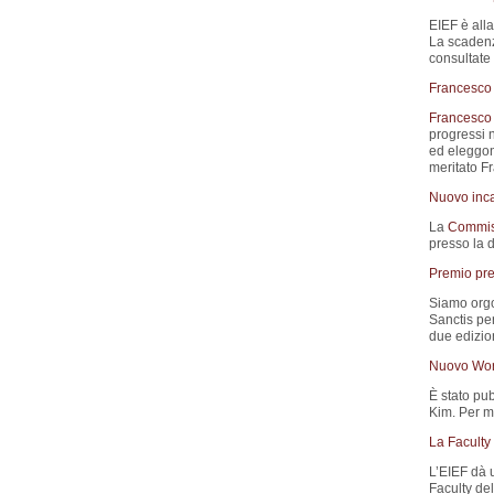
EIEF è all
La scadenz
consultate 
Francesco 
Francesco 
progressi n
ed eleggono
meritato F
Nuovo inca
La
Commis
presso la 
Premio pre
Siamo orgo
Sanctis pe
due edizion
Nuovo Wor
È stato pub
Kim. Per ma
La Faculty
L’EIEF dà 
Faculty del