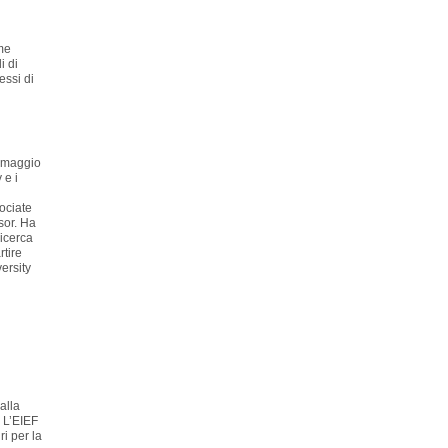
ome
i di
ressi di
a maggio
 e i
ociate
sor. Ha
ricerca
tire
ersity
alla
 L’EIEF
ri per la