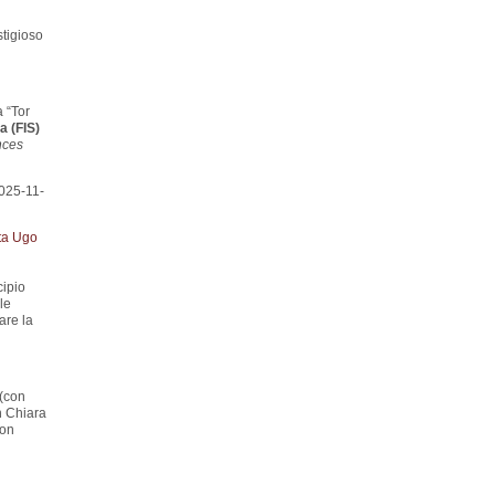
stigioso
 “Tor
a (FIS)
nces
025-11-
ta Ugo
cipio
le
are la
 (con
h Chiara
con