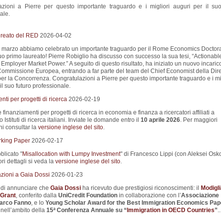
azioni a Pierre per questo importante traguardo e i migliori auguri per il suo
ale.
aureato del RED
2026-04-02
 marzo abbiamo celebrato un importante traguardo per il Rome Economics Doctor
uo primo laureato! Pierre Robiglio ha discusso con successo la sua tesi, “Actionabl
Employer Market Power.” A seguito di questo risultato, ha iniziato un nuovo incaric
Commissione Europea, entrando a far parte del team del Chief Economist della Dir
er la Concorrenza. Congratulazioni a Pierre per questo importante traguardo e i mi
il suo futuro professionale.
ti per progetti di ricerca
2026-02-19
e finanziamenti per progetti di ricerca in economia e finanza a ricercatori affiliati a
 Istituti di ricerca italiani. Inviate le domande entro il
10 aprile 2026
. Per maggiori
ni consultar la
versione inglese del sito
.
king Paper
2026-02-17
blicato "
Misallocation with Lumpy Investment
" di Francesco Lippi (con Aleksei Osko
i dettagli si veda la
versione inglese del sito
.
zioni a Gaia Dossi
2026-01-23
i di annunciare che
Gaia Dossi
ha ricevuto due prestigiosi riconoscimenti: il
Modigli
Grant
, conferito dalla
UniCredit Foundation
in collaborazione con l’
Associazione
Marco Fanno
, e lo
Young Scholar Award for the Best Immigration Economics Pap
nell’ambito della
15ª Conferenza Annuale su
“
Immigration in OECD Countries
”
..