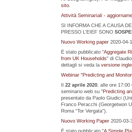
sito
.
Attività Seminariali - aggiornam
SI INFORMA CHE A CAUSA DEL
PRESSO L’EIEF SONO
SOSPE
Nuovo Working paper
2020-04-
È stato pubblicato "
Aggregate Ri
from UK Households
" di Claudi
dettagli si veda la
versione ingle
Webinar "Predicting and Monito
Il
22 aprile 2020
, alle ore 17:00
seminario web su "
Predicting a
presentato da Paolo Giudici (Uni
Franco Peracchi (Georgetwon Uni
Roma “Tor Vergata”).
Nuovo Working Paper
2020-03-
È stato pubblicato "
A Simple Pl