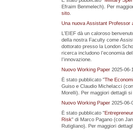
È stato pubblicato "
Military Spe
Efraim Benmelech). Per maggiori
sito
.
Una nuova Assistant Professor a
L’EIEF dà un caloroso benvenut
della nostra Faculty come Assist
dottorato presso la London Schoo
ricerca includono l’economia del
l’innovazione.
Nuovo Working Paper
2025-06-
È stato pubblicato "
The Economi
Guiso e Claudio Michelacci (
Morelli). Per maggiori dettagli s
Nuovo Working Paper
2025-06-
È stato pubblicato "
Entrepreneur
Risk
" di Marco Pagano (con Jan
Rutigliano). Per maggiori dettagl