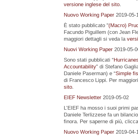
versione inglese del sito
.
Nuovo Working Paper
2019-05-
È stato pubblicato "
(Macro) Prud
Facundo Piguillem (con Jean Fle
maggiori dettagli si veda la
versi
Nuovi Working Paper
2019-05-0
Sono stati pubblicati “
Hurricanes
Accountability
” di Stefano Gagli
Daniele Paserman) e “
Simple fi
di Francesco Lippi. Per maggiori
sito
.
EIEF Newsletter
2019-05-02
L’EIEF ha mosso i suoi primi pas
Daniele Terlizzese fa un bilancio
finora. Per saperne di più, clicc
Nuovo Working Paper
2019-04-