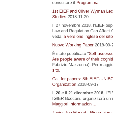
consultare il
Programma
.
1st EIEF and Oliver Wyman Lect
Studies
2018-11-20
Il 27 novembre 2018, l’EIEF osp
Law and Regulation Can Affect O
veda
la versione inglese del sito
Nuovo Working Paper
2018-09-
È stato pubblicato "
Self-assessed
Are people aware of their cognit
Fabrizio Mazzonna). Per maggior
sito
.
Call for papers: 8th EIEF-UNIB
Organization
2018-09-17
Il
20
e il
21 dicembre 2018
, l'E
IGIER Bocconi, organizzerà un
Maggiori informazioni...
Junior Job Market : Ricerchiam