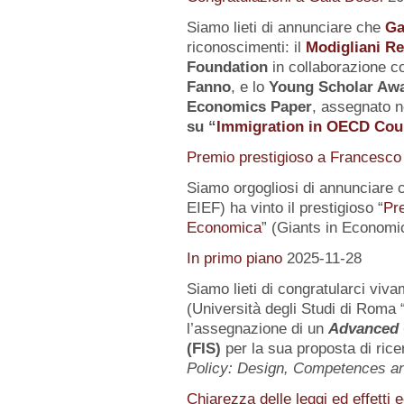
Siamo lieti di annunciare che
Ga
riconoscimenti: il
Modigliani R
Foundation
in collaborazione co
Fanno
, e lo
Young Scholar Awa
Economics Paper
, assegnato n
su
“
Immigration in OECD Cou
Premio prestigioso a Francesco 
Siamo orgogliosi di annunciare 
EIEF) ha vinto il prestigioso “
Pr
Economica
” (Giants in Economi
In primo piano
2025-11-28
Siamo lieti di congratularci vi
(Università degli Studi di Roma 
l’assegnazione di un
Advanced 
(FIS)
per la sua proposta di rice
Policy: Design, Competences 
Chiarezza delle leggi ed effetti 