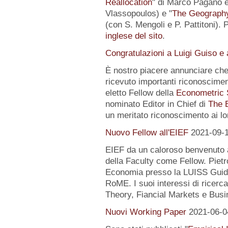
Reallocation
" di Marco Pagano e 
Vlassopoulos) e "
The Geography 
(con S. Mengoli e P. Pattitoni). 
inglese del sito
.
Congratulazioni a Luigi Guiso e
È nostro piacere annunciare che
ricevuto importanti riconoscimen
eletto Fellow della
Econometric 
nominato Editor in Chief di
The 
un meritato riconoscimento ai lo
Nuovo Fellow all'EIEF
2021-09-
EIEF da un caloroso benvenuto
della Faculty come Fellow. Pietr
Economia presso la LUISS Guido
RoME. I suoi interessi di rice
Theory, Fiancial Markets e Busi
Nuovi Working Paper
2021-06-0