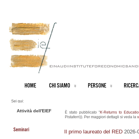
HOME
CHI SIAMO
PERSONE
RICERC
Sei qui:
Home
ARCHIVIO NOTIZIE
Attività dell'EIEF
È stato pubblicato "
K
-Returns to Educatio
News IT archive
Pistaferri)). Per maggiori dettagli si veda la
v
Nuovo Working Paper
Seminari
Il primo laureato del RED
2026-