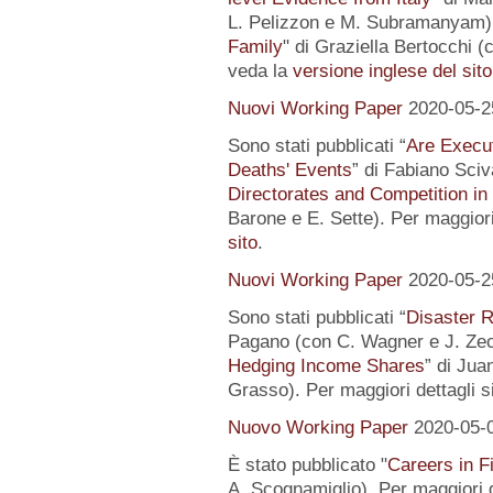
L. Pelizzon e M. Subramanyam) 
Family
" di Graziella Bertocchi (
veda la
versione inglese del sito
Nuovi Working Paper
2020-05-2
Sono stati pubblicati “
Are Execut
Deaths' Events
” di Fabiano Sciv
Directorates and Competition in
Barone e E. Sette). Per maggiori
sito
.
Nuovi Working Paper
2020-05-2
Sono stati pubblicati “
Disaster R
Pagano (con C. Wagner e J. Zec
Hedging Income Shares
” di Jua
Grasso). Per maggiori dettagli s
Nuovo Working Paper
2020-05-
È stato pubblicato "
Careers in F
A. Scognamiglio). Per maggiori d