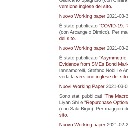
Giancarlo Spagnolo (con Chiara L
versione inglese del sito
.
Nuovo Working paper
2021-03-
È stato pubblicato "
COVID-19, R
(con Arcangelo Dimico). Per magg
del sito
.
Nuovo Working paper
2021-03-
È stato pubblicato "
Asymmetric I
Evidence from SMEs Bond Mark
Iannamorelli, Stefano Nobili e An
veda la
versione inglese del sito
Nuovi Working Paper
2021-03-0
Sono stati pubblicati "
The Macro
Liyan Shi e "
Repurchase Options
(con Saki Bigio). Per maggiori de
sito
.
Nuovo Working paper
2021-02-