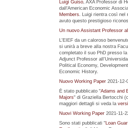
Luigi Guiso
, AXA Professor di Ho
dall'American Economic Associat
Members
. Luigi rientra così nel
avuto questo prestigioso ricon
Un nuovo Assistant Professor al
L’EIEF da un caloroso benvenut
si unirà a breve alla nostra Fa
completato il suo PhD presso la
Adjunct Professor all’Universida
Political Economy, Development
Economic History.
Nuovo Working Paper
2021-12-
È stato pubblicato "
Adams and E
Majors
" di Graziella Bertocchi 
maggiori dettagli si veda la
versi
Nuovi Working Paper
2021-11-2
Sono stati pubblicati "
Loan Guar