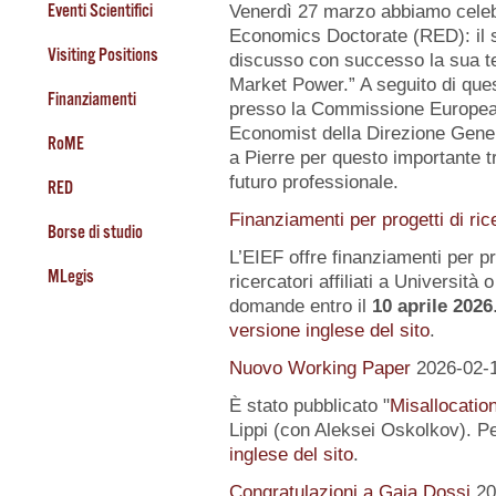
Eventi Scientifici
Venerdì 27 marzo abbiamo celeb
Economics Doctorate (RED): il s
Visiting Positions
discusso con successo la sua te
Market Power.” A seguito di quest
Finanziamenti
presso la Commissione Europea, 
Economist della Direzione Gener
RoME
a Pierre per questo importante tr
futuro professionale.
RED
Finanziamenti per progetti di ric
Borse di studio
L’EIEF offre finanziamenti per pr
MLegis
ricercatori affiliati a Università o 
domande entro il
10 aprile 2026
versione inglese del sito
.
Nuovo Working Paper
2026-02-
È stato pubblicato "
Misallocatio
Lippi (con Aleksei Oskolkov). Pe
inglese del sito
.
Congratulazioni a Gaia Dossi
20