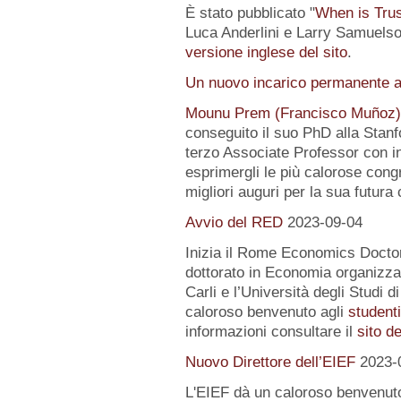
È stato pubblicato "
When is Tru
Luca Anderlini e Larry Samuelson
versione inglese del sito
.
Un nuovo incarico permanente a
Mounu Prem (Francisco Muñoz)
conseguito il suo PhD alla Stanfo
terzo Associate Professor con i
esprimergli le più calorose congra
migliori auguri per la sua futura 
Avvio del RED
2023-09-04
Inizia il Rome Economics Docto
dottorato in Economia organizz
Carli e l’Università degli Studi 
caloroso benvenuto agli
student
informazioni consultare il
sito d
Nuovo Direttore dell’EIEF
2023-
L'EIEF dà un caloroso benvenut