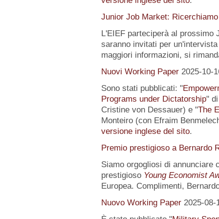
versione inglese del sito
.
Junior Job Market: Ricerchiamo 
L'EIEF parteciperà al prossimo J
saranno invitati per un'intervista
maggiori informazioni, si rimand
Nuovi Working Paper
2025-10-1
Sono stati pubblicati: "
Empowerme
Programs under Dictatorship
" d
Cristine von Dessauer) e "
The E
Monteiro (con Efraim Benmelech)
versione inglese del sito
.
Premio prestigioso a Bernardo R
Siamo orgogliosi di annunciare
prestigioso
Young Economist Aw
Europea. Complimenti, Bernardo
Nuovo Working Paper
2025-08-