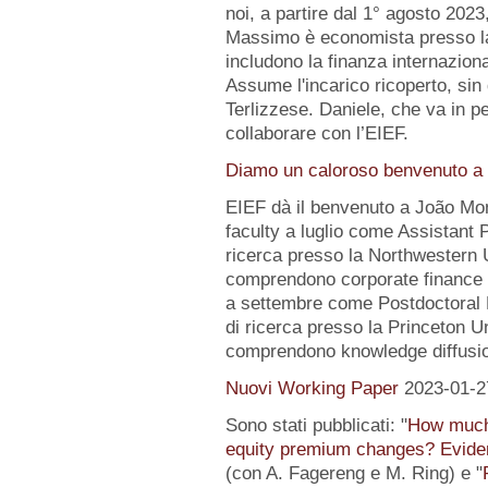
noi, a partire dal 1° agosto 2023
Massimo è economista presso la B
includono la finanza internazion
Assume l'incarico ricoperto, sin 
Terlizzese. Daniele, che va in pe
collaborare con l’EIEF.
Diamo un caloroso benvenuto a 
EIEF dà il benvenuto a João Mo
faculty a luglio come Assistant 
ricerca presso la Northwestern Un
comprendono corporate finance e
a settembre come Postdoctoral 
di ricerca presso la Princeton Uni
comprendono knowledge diffusio
Nuovi Working Paper
2023-01-2
Sono stati pubblicati: "
How much 
equity premium changes? Eviden
(con A. Fagereng e M. Ring) e "