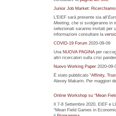
Junior Job Market: Ricerchiamo
L'EIEF sarà presente sia all’
Eur
Meeting
, che si svolgeranno in m
selezionati saranno invitati per u
informazioni consultare la
versio
COVID-19 Forum
2020-09-09
Una
NUOVA PAGINA
per raccogl
altri ricercatori sulla crisi pand
Nuovo Working Paper
2020-09-
È stato pubblicato "
Affinity, Tru
Alexey Makarin. Per maggiori det
Online Workshop su “Mean Fiel
Il 7-8 Settembre 2020, EIEF e 
“Mean Field Games in Economics
il
Programma
.