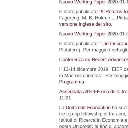
Nuovo Working Paper
2020-01-
È stato pubblicato "
K
-Returns to
Fagereng, M. B. Holm e L. Pistafe
versione inglese del sito
.
Nuovo Working Paper
2020-01-
È stato pubblicato "
The Insuranc
Pistaferri). Per maggiori dettagl
Conferenza su Recent Advance
Il 13-14 dicembre 2019 l’EIEF o
in Macroeconomics”. Per maggior
Programma
.
Assegnata all’EIEF una delle tr
11-21
La
UniCredit Foundation
ha scelt
tre top-up fellowship di tre anni,
Istituti di Ricerca in Economia e
opera Unicredit, al fine di aiutar