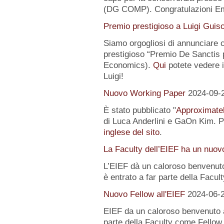
(DG COMP). Congratulazioni E
Premio prestigioso a Luigi Guis
Siamo orgogliosi di annunciare
prestigioso “Premio De Sanctis 
Economics).
Qui
potete vedere i 
Luigi!
Nuovo Working Paper
2024-09-
È stato pubblicato "
Approximatel
di Luca Anderlini e GaOn Kim. Pe
inglese del sito
.
La Faculty dell’EIEF ha un nuo
L’EIEF dà un caloroso benvenut
è entrato a far parte della Facul
Nuovo Fellow all'EIEF
2024-06-
EIEF da un caloroso benvenuto
parte della Faculty come Fellow