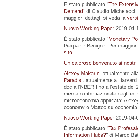
È stato pubblicato "
The Extensi
Demand
” di Claudio Michelacci,
maggiori dettagli si veda la
versi
Nuovo Working Paper
2019-04-
È stato pubblicato "
Monetary Pol
Pierpaolo Benigno. Per maggiori 
sito
.
Un caloroso benvenuto ai nostri
Alexey Makarin
, attualmente al
Paradisi
, attualmente a Harvard 
doc all’NBER fino all’estate del 
mercato internazionale degli eco
microeconomia applicata: Alexey 
economy e Matteo su economia p
Nuovo Working Paper
2019-04-
È stato pubblicato "
Tax Professi
Information Hubs?
” di Marco Bat