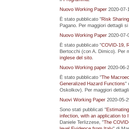
Nuovo Working Paper
2020-07-
È stato pubblicato "
Risk Sharing
Pagano. Per maggiori dettagli s
Nuovo Working Paper
2020-07-
È stato pubblicato "
COVID-19, R
Bertocchi (con A. Dimico). Per m
inglese del sito
.
Nuovo Working paper
2020-06-
È stato pubblicato "
The Macroeco
Generalized Hazard Functions
"
Oskolkov). Per maggiori dettagli
Nuovi Working Paper
2020-05-2
Sono stati pubblicati "
Estimating
infection, with an application to 
Daniele Terlizzese, "
The COVID-1
level Evidence from Italy
" di Ma