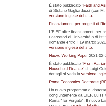
È stato pubblicato "
Faith and Ass
di Stefano Gagliarducci (con M. T
versione inglese del sito
.
Finanziamenti per progetti di Ri
L’EIEF offre finanziamenti per pr
ricercatori di Università o di Istit
domande entro il 19 marzo 2021.
versione inglese del sito
.
Nuovo Working Paper
2021-02-
È stato pubblicato "
From Patriar
Household Finance
" di Luigi Gu
dettagli si veda la
versione ingle
Rome Economics Doctorate (R
Un nuovo programma di dottorat
congiuntamente da EIEF, Luiss Gu
Roma “Tor Vergata”. Il nuovo ba
consultare la
pagina del sito
.