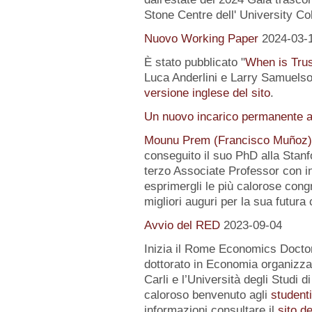
Stone Centre dell' University Co
Nuovo Working Paper
2024-03-
È stato pubblicato "
When is Tru
Luca Anderlini e Larry Samuelson
versione inglese del sito
.
Un nuovo incarico permanente a
Mounu Prem (Francisco Muñoz)
conseguito il suo PhD alla Stanfo
terzo Associate Professor con i
esprimergli le più calorose congra
migliori auguri per la sua futura 
Avvio del RED
2023-09-04
Inizia il Rome Economics Docto
dottorato in Economia organizz
Carli e l’Università degli Studi 
caloroso benvenuto agli
student
informazioni consultare il
sito d