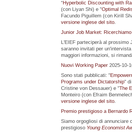
“
Hyperbolic Discounting with Ra
(con Liyan Shi) e "
Optimal Redis
Facundo Piguillem (con Kirill Sh
versione inglese del sito
.
Junior Job Market: Ricerchiamo 
L'EIEF parteciperà al prossimo J
saranno invitati per un'intervista
maggiori informazioni, si rimand
Nuovi Working Paper
2025-10-1
Sono stati pubblicati: "
Empowerme
Programs under Dictatorship
" d
Cristine von Dessauer) e "
The E
Monteiro (con Efraim Benmelech)
versione inglese del sito
.
Premio prestigioso a Bernardo R
Siamo orgogliosi di annunciare
prestigioso
Young Economist Aw