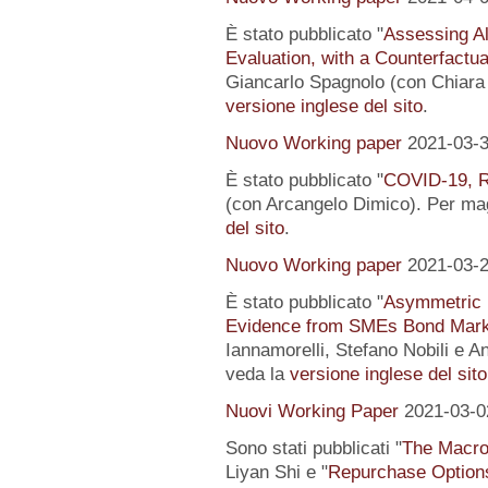
È stato pubblicato "
Assessing Al
Evaluation, with a Counterfactu
Giancarlo Spagnolo (con Chiara L
versione inglese del sito
.
Nuovo Working paper
2021-03-
È stato pubblicato "
COVID-19, R
(con Arcangelo Dimico). Per magg
del sito
.
Nuovo Working paper
2021-03-
È stato pubblicato "
Asymmetric I
Evidence from SMEs Bond Mark
Iannamorelli, Stefano Nobili e An
veda la
versione inglese del sito
Nuovi Working Paper
2021-03-0
Sono stati pubblicati "
The Macro
Liyan Shi e "
Repurchase Options