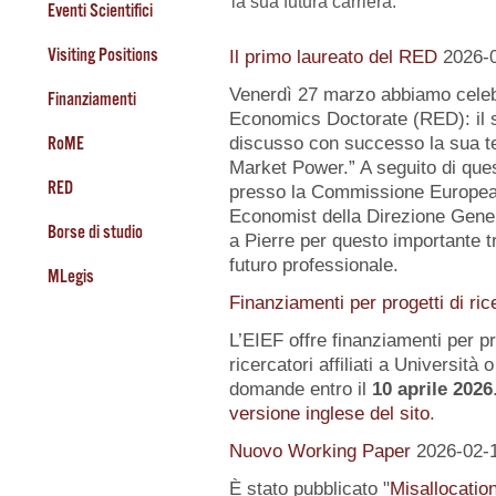
la sua futura carriera.
Eventi Scientifici
Visiting Positions
Il primo laureato del RED
2026-
Venerdì 27 marzo abbiamo celeb
Finanziamenti
Economics Doctorate (RED): il s
RoME
discusso con successo la sua te
Market Power.” A seguito di quest
RED
presso la Commissione Europea, 
Economist della Direzione Gener
Borse di studio
a Pierre per questo importante tr
futuro professionale.
MLegis
Finanziamenti per progetti di ric
L’EIEF offre finanziamenti per pr
ricercatori affiliati a Università o 
domande entro il
10 aprile 2026
versione inglese del sito
.
Nuovo Working Paper
2026-02-
È stato pubblicato "
Misallocatio