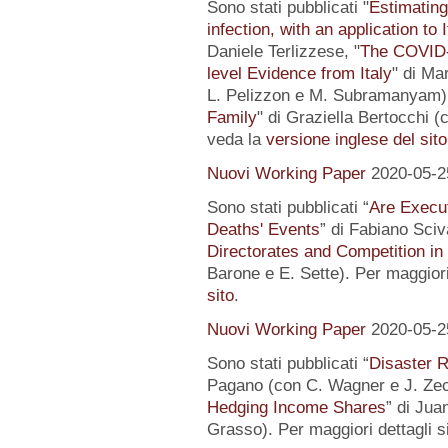
Sono stati pubblicati "
Estimating
infection, with an application to 
Daniele Terlizzese, "
The COVID-1
level Evidence from Italy
" di Ma
L. Pelizzon e M. Subramanyam) 
Family
" di Graziella Bertocchi (
veda la
versione inglese del sito
Nuovi Working Paper
2020-05-2
Sono stati pubblicati “
Are Execut
Deaths' Events
” di Fabiano Sciv
Directorates and Competition in
Barone e E. Sette). Per maggiori
sito
.
Nuovi Working Paper
2020-05-2
Sono stati pubblicati “
Disaster R
Pagano (con C. Wagner e J. Zec
Hedging Income Shares
” di Jua
Grasso). Per maggiori dettagli s