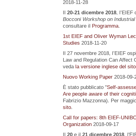
2018-11-28
Il
20-21 dicembre 2018
, l’EIEF 
Bocconi Workshop on Industrial
consultare il
Programma
.
1st EIEF and Oliver Wyman Lect
Studies
2018-11-20
Il 27 novembre 2018, l’EIEF osp
Law and Regulation Can Affect O
veda
la versione inglese del sito
Nuovo Working Paper
2018-09-
È stato pubblicato "
Self-assessed
Are people aware of their cognit
Fabrizio Mazzonna). Per maggior
sito
.
Call for papers: 8th EIEF-UNIB
Organization
2018-09-17
Il
20
e il
21 dicembre 2018
, l'E