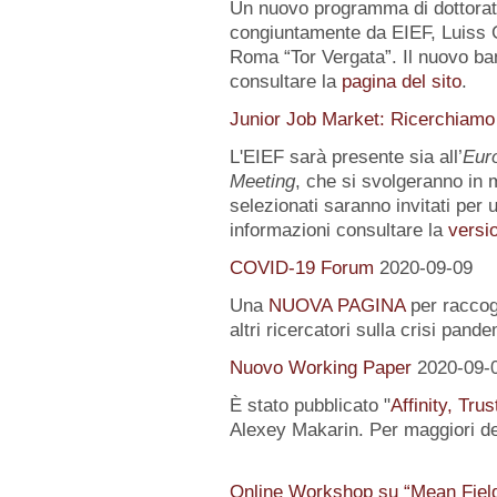
Un nuovo programma di dottorat
congiuntamente da EIEF, Luiss Gu
Roma “Tor Vergata”. Il nuovo ba
consultare la
pagina del sito
.
Junior Job Market: Ricerchiamo
L'EIEF sarà presente sia all’
Eur
Meeting
, che si svolgeranno in m
selezionati saranno invitati per u
informazioni consultare la
versio
COVID-19 Forum
2020-09-09
Una
NUOVA PAGINA
per raccogl
altri ricercatori sulla crisi pand
Nuovo Working Paper
2020-09-
È stato pubblicato "
Affinity, Tru
Alexey Makarin. Per maggiori det
Online Workshop su “Mean Fiel