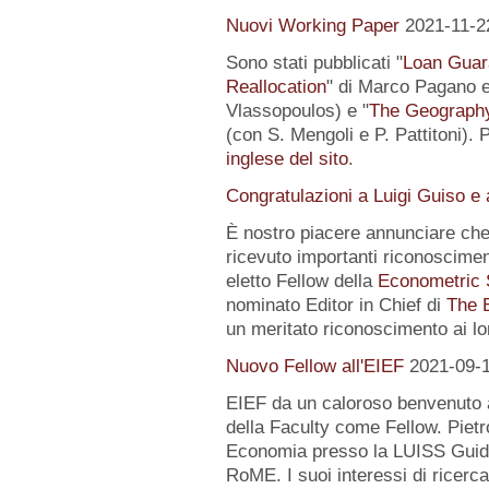
Nuovi Working Paper
2021-11-2
Sono stati pubblicati "
Loan Guar
Reallocation
" di Marco Pagano e 
Vlassopoulos) e "
The Geography 
(con S. Mengoli e P. Pattitoni). 
inglese del sito
.
Congratulazioni a Luigi Guiso e
È nostro piacere annunciare che
ricevuto importanti riconoscimen
eletto Fellow della
Econometric 
nominato Editor in Chief di
The 
un meritato riconoscimento ai lo
Nuovo Fellow all'EIEF
2021-09-
EIEF da un caloroso benvenuto
della Faculty come Fellow. Pietr
Economia presso la LUISS Guido
RoME. I suoi interessi di rice