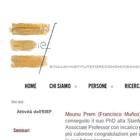
HOME
CHI SIAMO
PERSONE
RICERC
Sei qui:
Home
ARCHIVIO NOTIZIE
Attività dell'EIEF
Mounu Prem (Francisco Muñoz
News IT archive
conseguito il suo PhD alla Stanfo
Un nuovo incarico permanente all’EIEF
Associate Professor con incarico
Seminari
più calorose congratulazioni per qu