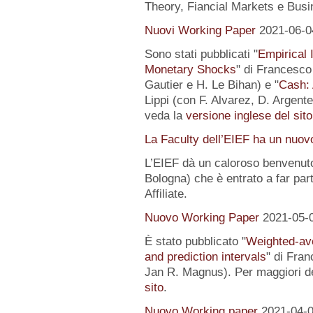
Theory, Fiancial Markets e Busi
Nuovi Working Paper
2021-06-0
Sono stati pubblicati "
Empirical I
Monetary Shocks
" di Francesco 
Gautier e H. Le Bihan) e "
Cash: 
Lippi (con F. Alvarez, D. Argente
veda la
versione inglese del sito
La Faculty dell’EIEF ha un nuo
L’EIEF dà un caloroso benvenut
Bologna) che è entrato a far pa
Affiliate.
Nuovo Working Paper
2021-05-
È stato pubblicato "
Weighted-av
and prediction intervals
" di Fra
Jan R. Magnus). Per maggiori de
sito
.
Nuovo Working paper
2021-04-