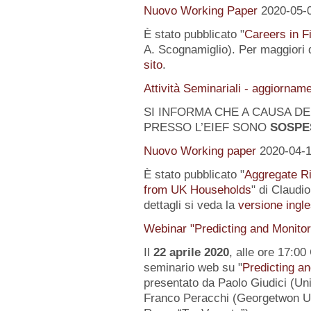
Nuovo Working Paper
2020-05-
È stato pubblicato "
Careers in F
A. Scognamiglio). Per maggiori d
sito
.
Attività Seminariali - aggiornam
SI INFORMA CHE A CAUSA DEL
PRESSO L’EIEF SONO
SOSPE
Nuovo Working paper
2020-04-
È stato pubblicato "
Aggregate Ri
from UK Households
" di Claudi
dettagli si veda la
versione ingle
Webinar "Predicting and Monito
Il
22 aprile 2020
, alle ore 17:00
seminario web su "
Predicting a
presentato da Paolo Giudici (Uni
Franco Peracchi (Georgetwon Uni