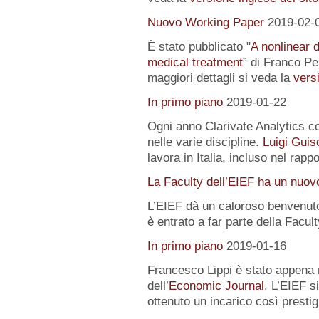
Nuovo Working Paper
2019-02-
È stato pubblicato "
A nonlinear 
medical treatment
” di Franco Pe
maggiori dettagli si veda la
versi
In primo piano
2019-01-22
Ogni anno Clarivate Analytics com
nelle varie discipline.
Luigi Guis
lavora in Italia, incluso nel rapp
La Faculty dell’EIEF ha un nuo
L’EIEF dà un caloroso benvenut
è entrato a far parte della Facu
In primo piano
2019-01-16
Francesco Lippi è stato appena 
dell’
Economic Journal
. L’EIEF s
ottenuto un incarico così presti