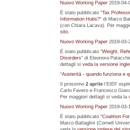
Nuovo Working Paper
2019-04-
È stato pubblicato "
Tax Professi
Information Hubs?
” di Marco Bat
(con Chiara Lacava). Per maggior
sito
.
Nuovo Working Paper
2019-03-
È stato pubblicato "
Weight, Refe
Disorders
” di Eleonora Patacchin
dettagli si
veda la versione ingle
“Austerità - quando funziona e 
Il prossimo
2 aprile
l’EIEF ospit
Carlo Favero e Francesco Giavaz
Per maggiori dettagli si veda la
Nuovo Working Paper
2019-03-
È stato pubblicato "
Coalition For
Marco Battaglini (Cornell Univer
veda la
versione inglese del sito