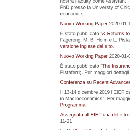
nostra Faculty come Assistant P
PhD presso la Universty of Chic
economics.
Nuovo Working Paper
2020-01-
È stato pubblicato "
K
-Returns to
Fagereng, M. B. Holm e L. Pistafe
versione inglese del sito
.
Nuovo Working Paper
2020-01-
È stato pubblicato "
The Insuranc
Pistaferri). Per maggiori dettagl
Conferenza su Recent Advance
Il 13-14 dicembre 2019 l’EIEF o
in Macroeconomics”. Per maggior
Programma
.
Assegnata all’EIEF una delle tr
11-21