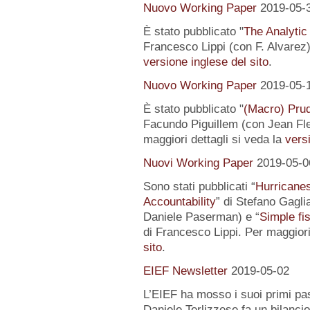
Nuovo Working Paper
2019-05-
È stato pubblicato "
The Analytic
Francesco Lippi (con F. Alvarez).
versione inglese del sito
.
Nuovo Working Paper
2019-05-
È stato pubblicato "
(Macro) Prud
Facundo Piguillem (con Jean Fle
maggiori dettagli si veda la
versi
Nuovi Working Paper
2019-05-0
Sono stati pubblicati “
Hurricanes
Accountability
” di Stefano Gagli
Daniele Paserman) e “
Simple fi
di Francesco Lippi. Per maggiori
sito
.
EIEF Newsletter
2019-05-02
L’EIEF ha mosso i suoi primi pas
Daniele Terlizzese fa un bilancio