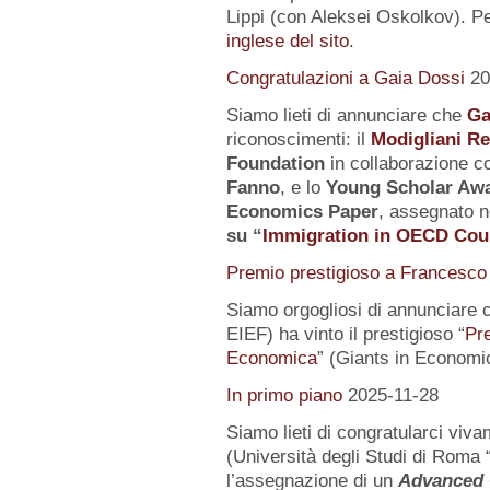
Lippi (con Aleksei Oskolkov). Pe
inglese del sito
.
Congratulazioni a Gaia Dossi
20
Siamo lieti di annunciare che
Ga
riconoscimenti: il
Modigliani R
Foundation
in collaborazione co
Fanno
, e lo
Young Scholar Awa
Economics Paper
, assegnato n
su
“
Immigration in OECD Cou
Premio prestigioso a Francesco 
Siamo orgogliosi di annunciare 
EIEF) ha vinto il prestigioso “
Pr
Economica
” (Giants in Economi
In primo piano
2025-11-28
Siamo lieti di congratularci vi
(Università degli Studi di Roma 
l’assegnazione di un
Advanced 