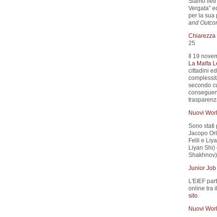
Siamo liet
Vergata” e
per la sua 
and Outco
Chiarezza d
25
Il 19 nove
La Malfa L
cittadini e
complessità
secondo cui
conseguenz
trasparenza
Nuovi Wor
Sono stati 
Jacopo Orla
Felli e Liya
Liyan Shi) 
Shakhnov).
Junior Job
L'EIEF part
online tra 
sito
.
Nuovi Wor