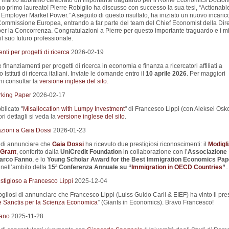
 marzo abbiamo celebrato un importante traguardo per il Rome Economics Doctor
uo primo laureato! Pierre Robiglio ha discusso con successo la sua tesi, “Actionabl
Employer Market Power.” A seguito di questo risultato, ha iniziato un nuovo incaric
Commissione Europea, entrando a far parte del team del Chief Economist della Dir
er la Concorrenza. Congratulazioni a Pierre per questo importante traguardo e i mi
il suo futuro professionale.
ti per progetti di ricerca
2026-02-19
e finanziamenti per progetti di ricerca in economia e finanza a ricercatori affiliati a
 Istituti di ricerca italiani. Inviate le domande entro il
10 aprile 2026
. Per maggiori
ni consultar la
versione inglese del sito
.
king Paper
2026-02-17
blicato "
Misallocation with Lumpy Investment
" di Francesco Lippi (con Aleksei Osko
i dettagli si veda la
versione inglese del sito
.
zioni a Gaia Dossi
2026-01-23
i di annunciare che
Gaia Dossi
ha ricevuto due prestigiosi riconoscimenti: il
Modigli
Grant
, conferito dalla
UniCredit Foundation
in collaborazione con l’
Associazione
Marco Fanno
, e lo
Young Scholar Award for the Best Immigration Economics Pap
nell’ambito della
15ª Conferenza Annuale su
“
Immigration in OECD Countries
”
..
stigioso a Francesco Lippi
2025-12-04
liosi di annunciare che Francesco Lippi (Luiss Guido Carli & EIEF) ha vinto il pre
 Sanctis per la Scienza Economica
” (Giants in Economics). Bravo Francesco!
iano
2025-11-28