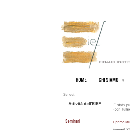
HOME
CHI SIAMO
Sei qui:
Home
ARCHIVIO NOTIZIE
Attività dell'EIEF
È stato pu
News IT archive
(con Tullio
Nuovo Working Paper
Seminari
Il primo l