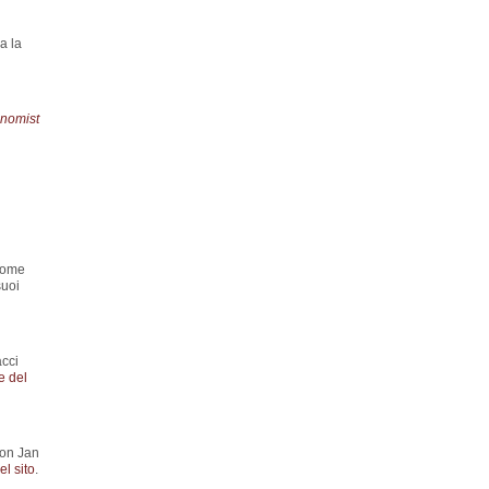
a la
nomist
 come
suoi
acci
e del
con Jan
l sito
.