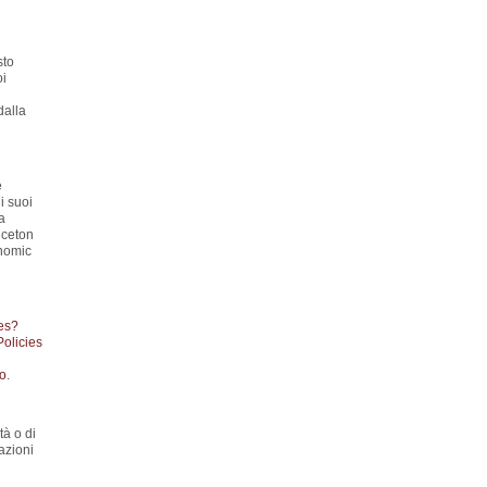
sto
oi
dalla
e
i suoi
a
nceton
onomic
es?
Policies
to
.
tà o di
azioni