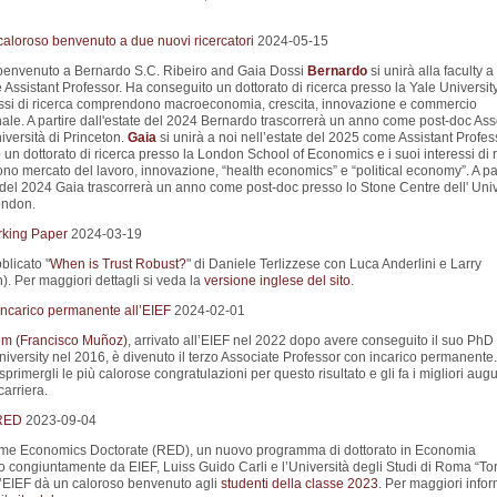
aloroso benvenuto a due nuovi ricercatori
2024-05-15
 benvenuto a Bernardo S.C. Ribeiro and Gaia Dossi
Bernardo
si unirà alla faculty 
ssistant Professor. Ha conseguito un dottorato di ricerca presso la Yale University
essi di ricerca comprendono macroeconomia, crescita, innovazione e commercio
nale. A partire dall'estate del 2024 Bernardo trascorrerà un anno come post-doc Ass
iversità di Princeton.
Gaia
si unirà a noi nell’estate del 2025 come Assistant Profes
un dottorato di ricerca presso la London School of Economics e i suoi interessi di 
o mercato del lavoro, innovazione, “health economics” e “political economy”. A par
e del 2024 Gaia trascorrerà un anno come post-doc presso lo Stone Centre dell' Univ
ondon.
king Paper
2024-03-19
blicato "
When is Trust Robust?
" di Daniele Terlizzese con Luca Anderlini e Larry
. Per maggiori dettagli si veda la
versione inglese del sito
.
ncarico permanente all’EIEF
2024-02-01
m (Francisco Muñoz)
, arrivato all’EIEF nel 2022 dopo avere conseguito il suo PhD 
iversity nel 2016, è divenuto il terzo Associate Professor con incarico permanente.
primergli le più calorose congratulazioni per questo risultato e gli fa i migliori augu
carriera.
 RED
2023-09-04
Rome Economics Doctorate (RED), un nuovo programma di dottorato in Economia
o congiuntamente da EIEF, Luiss Guido Carli e l’Università degli Studi di Roma “To
L’EIEF dà un caloroso benvenuto agli
studenti della classe 2023
. Per maggiori info