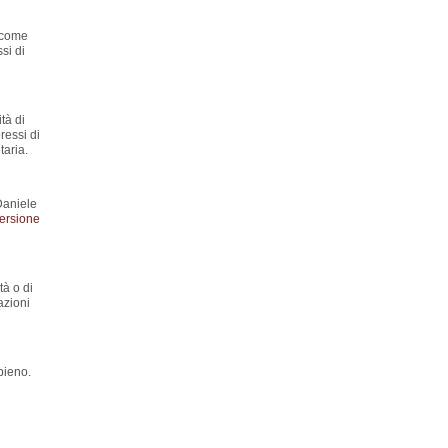
y come
si di
tà di
ressi di
aria.
Daniele
ersione
tà o di
azioni
pieno.