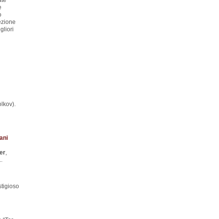
ate
e
o
ezione
gliori
lkov).
ani
er
,
..
stigioso