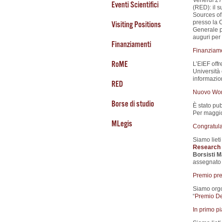
Venerdì 27
Eventi Scientifici
(RED): il s
Sources of 
presso la 
Visiting Positions
Generale p
auguri per 
Finanziamenti
Finanziamen
RoME
L’EIEF offr
Università o
informazio
RED
Nuovo Wor
Borse di studio
È stato pub
Per maggior
MLegis
Congratula
Siamo liet
Research 
Borsisti 
assegnato 
Premio pre
Siamo orgog
“
Premio De
In primo p