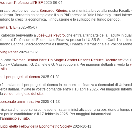
ssistant Professor all’EIEF
2025-06-04
un caloroso benvenuto a
Bernardo Ribeiro
, che si unirà a breve alla nostra Facult
rofessor. Bernardo ha completato il suo PhD presso la Yale University. I suoi interes
ludono la crescita economica, l’innovazione e lo sviluppo nel lungo periodo.
ow all'EIEF
2025-05-07
 caloroso benvenuto a
José-Luis Peydró
, che entra a far parte della Faculty in quali
sé-Luis è Professore di Economia e Finanza presso la LUISS Guido Carli. I suoi inte
cludono Banche, Macroeconomia e Finanza, Finanza Internazionale e Politica Monet
king Paper
2025-05-02
blicato "
Women Behind Bars: Do Single-Gender Prisons Reduce Recidivism?
" di 
(con F. Calamunci, G. Daniele e G. Mastrobuoni ). Per maggiori dettagli si veda la
v
 sito
.
ti per progetti di ricerca
2025-01-31
e finanziamenti per progetti di ricerca in economia e finanza a ricercatori di Universi
 ricerca italiani. Inviate le vostre domande entro il 18 aprile 2025. Per maggiori inform
 la
versione inglese del sito
.
 personale amministrativo
2025-01-13
a ricerca di una persona con esperienza amministrativa per una posizione a tempo 
a per le candidature è il
17 febbraio 2025
. Per maggiori informazioni
l’
annuncio sul sito
.
Lippi eletto Fellow della Econometric Society
2024-10-11