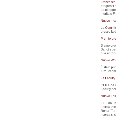
Francesco 
progressi n
ed eleggono
meritato F
Nuovo inca
La
Commis
presso la 
Premio pre
Siamo orgo
Sanctis pe
due edizion
Nuovo Wor
È stato pub
Kim. Per ma
La Faculty
L’EIEF dà 
Faculty del
Nuovo Fell
EIEF da un
Fellow. St
Roma “Tor 
ricerca si