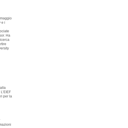
a maggio
 e i
ociate
sor. Ha
ricerca
tire
ersity
alla
 L’EIEF
ri per la
r
rmazioni