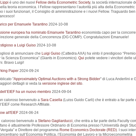
Lippi
è uno dei nuovi
Fellow della Econometric Society
, la società internazionale d
ella teoria economica. I Fellow rappresentano l’autorità più alta della Econometric
 i suoi funzionari, il Consiglio di amministrazione e i nuovi Fellow. Traguardo ben
rancesco!
rico per Emanuele Tarantino
2024-10-08
sione europea ha nominato
Emanuele Tarantino
economista capo per la concorr
direzione generale della Concorrenza (DG COMP). Congratulazioni Emanuele!
stigioso a Luigi Guiso
2024-10-08
gliosi di annunciare che
Luigi Guiso
(Cattedra AXA) ha vinto il prestigioso “Premi
r la Scienza Economica” (Giants in Economics).
Qui
potete vedere i vincitori delle u
i. Bravo Luigi!
king Paper
2024-09-24
blicato "
Approximately Optimal Auctions with a Strong Bidder
" di Luca Anderlini e
ggiori dettagli si veda la
versione inglese del sito
.
 dell’EIEF ha un nuovo membro
2024-09-04
un caloroso benvenuto a
Sara Casella
(Luiss Guido Carli) che è entrato a far parte 
l’EIEF come Research Affiliate.
ow all'EIEF
2024-06-24
 caloroso benvenuto a
Stefano Gagliarducci
, che entra a far parte della Faculty c
efano è attualmente Professore Ordinario di Economia presso l’Università degli Stud
Vergata” e Direttore del programma
Rome Economics Doctorate (RED)
. I suoi inte
 concentrano sull’Economia Politica, l’Economia del Lavoro e la Microeconometria