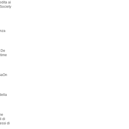
edita ai
 Society
enza
o De
ltime
 GaOn
della
ome
i di
ressi di