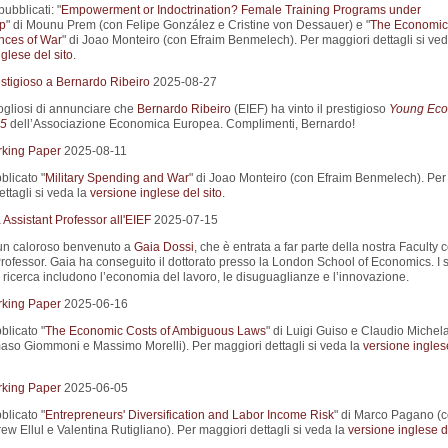
pubblicati: "
Empowerment or Indoctrination? Female Training Programs under
ip
" di Mounu Prem (con Felipe González e Cristine von Dessauer) e "
The Economic
ces of War
" di Joao Monteiro (con Efraim Benmelech). Per maggiori dettagli si ved
glese del sito
.
stigioso a Bernardo Ribeiro
2025-08-27
gliosi di annunciare che
Bernardo Ribeiro
(EIEF) ha vinto il prestigioso
Young Eco
5
dell’Associazione Economica Europea. Complimenti, Bernardo!
king Paper
2025-08-11
blicato "
Military Spending and War
" di Joao Monteiro (con Efraim Benmelech). Per
ttagli si veda la
versione inglese del sito
.
Assistant Professor all'EIEF
2025-07-15
un caloroso benvenuto a
Gaia Dossi
, che è entrata a far parte della nostra Faculty
Professor. Gaia ha conseguito il dottorato presso la London School of Economics. I 
i ricerca includono l’economia del lavoro, le disuguaglianze e l’innovazione.
king Paper
2025-06-16
blicato "
The Economic Costs of Ambiguous Laws
" di Luigi Guiso e Claudio Michel
so Giommoni e Massimo Morelli). Per maggiori dettagli si veda la
versione ingles
king Paper
2025-06-05
blicato "
Entrepreneurs' Diversification and Labor Income Risk
" di Marco Pagano (
w Ellul e Valentina Rutigliano). Per maggiori dettagli si veda la
versione inglese de