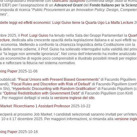
i di congratularci vivamente con
Giancarlo Spagnolo
(Università degli Studi di Roma
d EIEF) per l’assegnazione di un
Advanced Grant
del
Fondo Italiano per la Scienz
proposta di ricerca “
Public Procurement as an Innovation Policy: Design, Compete
mes
”.
elle leggi ed effetti economici: Luigi Guiso tiene la Quarta Ugo La Malfa Lecture
2
mbre 2025, il
Prof. Luigi Guiso
ha tenuto nella Sala dei Gruppi Parlamentari la
Quar
ecture
, dedicata alla crescente opacità della legislazione italiana e ai suoi effetti su
d economia. Mettendo a confronto la chiarezza linguistica della Costituzione con la
 delle norme odierne, il Prof. Guiso ha sollevato interrogativi sulla validità del prin
 “la legge non ammette ignoranza”. Nel corso dell’intervento ha inoltre analizzato 
e economiche di regole poco comprensibili e illustrato possibili rimedi per miglior
 e rafforzare la fiducia nel sistema normativo.
king Paper
2025-11-06
pubblicati: "
Fiscal Unions with Present Biased Governments
" di Facundo Piguillem
ndi), “
Fiscal Rules and Discretion with Risk of Default
” di Facundo Piguillem (con
n Shi), “
Hyperbolic Discounting with Random Gratification
” di Facundo Piguillem (
e "
Optimal Redistribution with Government Debt
" di Facundo Piguillem (con Kirill
 Per maggiori dettagli si veda la
versione inglese del sito
.
 Market: Ricerchiamo 1 Assistant Professor
2025-10-22
eciperà al prossimo Job Market. I candidati selezionati saranno invitati per un'interv
il 10 e il 17 dicembre 2025. Per maggiori informazioni, si rimanda alla v
ersione ingl
king Paper
2025-10-16