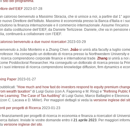
il
sito del programma
.
ttore dell’EIEF
2023-07-28
un caloroso benvenuto a Massimo Sbracia, che si unisce a noi, a partire dal 1° ago
nuovo Direttore dell'Istituto. Massimo è economista presso la Banca d'Italia e i su
ncludono la finanza internazionale e il commercio internazionale. Assume l'incarico
sin dalla costituzione dell’EIEF, da Daniele Terlizzese. Daniele, che va in pensione 
lia, continuerà a collaborare con l’EIEF.
aloroso benvenuto a due nuovi ricercatori
2023-03-29
 benvenuto a João Monteiro e a Zhang Chen.
João
si unirà alla faculty a luglio com
rofessor. Ha conseguito un dottorato di ricerca presso la Northwestern University e 
i ricerca comprendono corporate finance e international trade.
Zhang
si unirà a noi 
come Postdoctoral Researcher. Ha conseguito un dottorato di ricerca presso la Pri
 e i suoi interessi di ricerca comprendono knowledge diffusion, firm dynamics e ec
king Paper
2023-01-27
pubblicati: "
How much and how fast do investors respond to equity premium chang
rom wealth taxation
" di Luigi Guiso (con A. Fagereng e M. Ring) e "
Refining Public 
ne Learning: The Case of Tax Auditing
" di Luigi Guiso, Marco Battaglini e Eleonora
(con C. Lacava e D. Miller). Per maggiori dettagli si veda la
versione inglese del si
ti per progetti di Ricerca
2023-01-23
e finanziamenti per progetti di ricerca in economia e finanza a ricercatori di Universi
ricerca italiani. Inviate le vostre domande entro il
21 aprile 2023
. Per maggiori inform
 la
versione inglese del sito
.