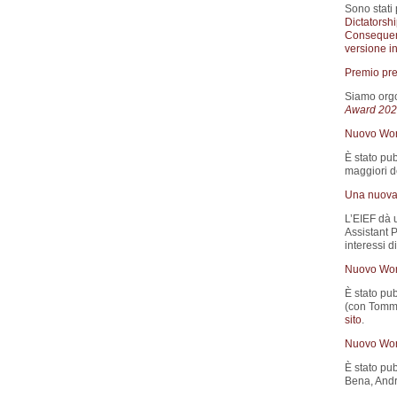
Sono stati 
Dictatorsh
Consequen
versione in
Premio pre
Siamo orgo
Award 202
Nuovo Wor
È stato pub
maggiori de
Una nuova 
L’EIEF dà 
Assistant 
interessi d
Nuovo Wor
È stato pub
(con Tomma
sito
.
Nuovo Wor
È stato pub
Bena, Andre