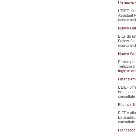
Un nuovo A
L’EIEF dà 
Assistant P
ricerca inc
Nuovo Fell
EIEF dà un
Fellow. Jo
ricerca in
Nuovo Wor
È stato pub
Terlizzese 
inglese del
Finanziamen
L’EIEF offr
Istituti di
consultate
Ricerca di
EIEF è all
La scadenz
consultate 
Francesco 