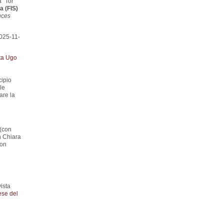
 “Tor
a (FIS)
nces
025-11-
ta Ugo
cipio
le
are la
 (con
h Chiara
con
ista
ese del