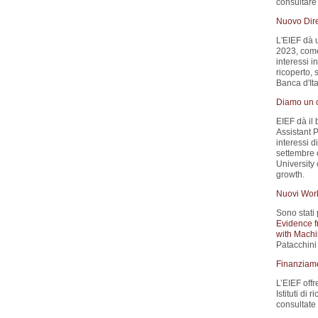
consultare 
Nuovo Dire
L'EIEF dà 
2023, come 
interessi i
ricoperto, 
Banca d'Ita
Diamo un c
EIEF dà il
Assistant P
interessi d
settembre 
University
growth.
Nuovi Wor
Sono stati 
Evidence f
with Machi
Patacchini 
Finanziamen
L’EIEF offr
Istituti di 
consultate