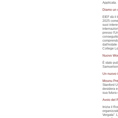
Applicata.
Diamo un c
EIEF dà il
2025 come A
suoi inter
internazio
presso l'Un
conseguito 
comprendon
dall'estat
College L
Nuovo Wor
È stato pub
Samuelson)
Un nuovo i
Mounu Pre
Stanford Un
desidera es
sua futura 
Avvio del
Inizia il 
organizzat
Vergata”. 