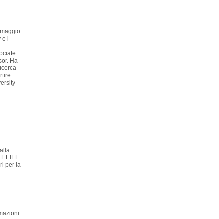
a maggio
 e i
ociate
sor. Ha
ricerca
tire
ersity
alla
 L’EIEF
ri per la
r
rmazioni