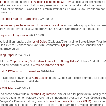
Lippi
è uno dei nuovi
Fellow della Econometric Society
, la società internazionale d
ella teoria economica. I Fellow rappresentano l’autorità più alta della Econometric
 i suoi funzionari, il Consiglio di amministrazione e i nuovi Fellow. Traguardo ben
rancesco!
rico per Emanuele Tarantino
2024-10-08
sione europea ha nominato
Emanuele Tarantino
economista capo per la concorr
direzione generale della Concorrenza (DG COMP). Congratulazioni Emanuele!
stigioso a Luigi Guiso
2024-10-08
gliosi di annunciare che
Luigi Guiso
(Cattedra AXA) ha vinto il prestigioso “Premi
r la Scienza Economica” (Giants in Economics).
Qui
potete vedere i vincitori delle u
i. Bravo Luigi!
king Paper
2024-09-24
blicato "
Approximately Optimal Auctions with a Strong Bidder
" di Luca Anderlini e
ggiori dettagli si veda la
versione inglese del sito
.
 dell’EIEF ha un nuovo membro
2024-09-04
un caloroso benvenuto a
Sara Casella
(Luiss Guido Carli) che è entrato a far parte 
l’EIEF come Research Affiliate.
ow all'EIEF
2024-06-24
 caloroso benvenuto a
Stefano Gagliarducci
, che entra a far parte della Faculty c
efano è attualmente Professore Ordinario di Economia presso l’Università degli Stud
Vergata” e Direttore del programma
Rome Economics Doctorate (RED)
. I suoi inte
 concentrano sull’Economia Politica, l’Economia del Lavoro e la Microeconometria