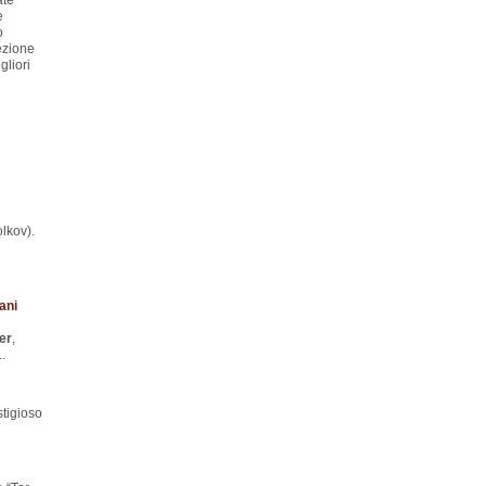
ate
e
o
ezione
gliori
lkov).
ani
er
,
..
stigioso