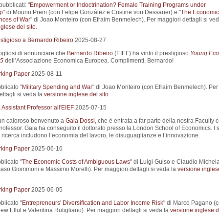
pubblicati: "
Empowerment or Indoctrination? Female Training Programs under
ip
" di Mounu Prem (con Felipe González e Cristine von Dessauer) e "
The Economic
ces of War
" di Joao Monteiro (con Efraim Benmelech). Per maggiori dettagli si ved
glese del sito
.
stigioso a Bernardo Ribeiro
2025-08-27
gliosi di annunciare che
Bernardo Ribeiro
(EIEF) ha vinto il prestigioso
Young Eco
5
dell’Associazione Economica Europea. Complimenti, Bernardo!
king Paper
2025-08-11
blicato "
Military Spending and War
" di Joao Monteiro (con Efraim Benmelech). Per
ttagli si veda la
versione inglese del sito
.
Assistant Professor all'EIEF
2025-07-15
un caloroso benvenuto a
Gaia Dossi
, che è entrata a far parte della nostra Faculty
Professor. Gaia ha conseguito il dottorato presso la London School of Economics. I 
i ricerca includono l’economia del lavoro, le disuguaglianze e l’innovazione.
king Paper
2025-06-16
blicato "
The Economic Costs of Ambiguous Laws
" di Luigi Guiso e Claudio Michel
so Giommoni e Massimo Morelli). Per maggiori dettagli si veda la
versione ingles
king Paper
2025-06-05
blicato "
Entrepreneurs' Diversification and Labor Income Risk
" di Marco Pagano (
w Ellul e Valentina Rutigliano). Per maggiori dettagli si veda la
versione inglese de