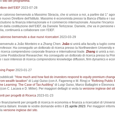
il
sito del programma
.
ttore dell’EIEF
2023-07-28
un caloroso benvenuto a Massimo Sbracia, che si unisce a noi, a partire dal 1° ago
nuovo Direttore dell'Istituto. Massimo è economista presso la Banca d'Italia e i su
ncludono la finanza internazionale e il commercio internazionale. Assume l'incarico
sin dalla costituzione dell’EIEF, da Daniele Terlizzese. Daniele, che va in pensione 
lia, continuerà a collaborare con l’EIEF.
aloroso benvenuto a due nuovi ricercatori
2023-03-29
 benvenuto a João Monteiro e a Zhang Chen.
João
si unirà alla faculty a luglio com
rofessor. Ha conseguito un dottorato di ricerca presso la Northwestern University e 
i ricerca comprendono corporate finance e international trade.
Zhang
si unirà a noi 
come Postdoctoral Researcher. Ha conseguito un dottorato di ricerca presso la Pri
 e i suoi interessi di ricerca comprendono knowledge diffusion, firm dynamics e ec
king Paper
2023-01-27
pubblicati: "
How much and how fast do investors respond to equity premium chang
rom wealth taxation
" di Luigi Guiso (con A. Fagereng e M. Ring) e "
Refining Public 
ne Learning: The Case of Tax Auditing
" di Luigi Guiso, Marco Battaglini e Eleonora
(con C. Lacava e D. Miller). Per maggiori dettagli si veda la
versione inglese del si
ti per progetti di Ricerca
2023-01-23
e finanziamenti per progetti di ricerca in economia e finanza a ricercatori di Universi
ricerca italiani. Inviate le vostre domande entro il
21 aprile 2023
. Per maggiori inform
 la
versione inglese del sito
.