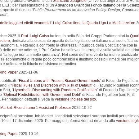
i di congratularci vivamente con
Giancarlo Spagnolo
(Università degli Studi di Roma
d EIEF) per l’assegnazione di un
Advanced Grant
del
Fondo Italiano per la Scienz
proposta di ricerca “
Public Procurement as an Innovation Policy: Design, Compete
mes
”.
elle leggi ed effetti economici: Luigi Guiso tiene la Quarta Ugo La Malfa Lecture
2
mbre 2025, il
Prof. Luigi Guiso
ha tenuto nella Sala dei Gruppi Parlamentari la
Quar
ecture
, dedicata alla crescente opacità della legislazione italiana e ai suoi effetti su
d economia. Mettendo a confronto la chiarezza linguistica della Costituzione con la
 delle norme odierne, il Prof. Guiso ha sollevato interrogativi sulla validità del prin
 “la legge non ammette ignoranza”. Nel corso dell’intervento ha inoltre analizzato 
e economiche di regole poco comprensibili e illustrato possibili rimedi per miglior
 e rafforzare la fiducia nel sistema normativo.
king Paper
2025-11-06
pubblicati: "
Fiscal Unions with Present Biased Governments
" di Facundo Piguillem
ndi), “
Fiscal Rules and Discretion with Risk of Default
” di Facundo Piguillem (con
n Shi), “
Hyperbolic Discounting with Random Gratification
” di Facundo Piguillem (
e "
Optimal Redistribution with Government Debt
" di Facundo Piguillem (con Kirill
 Per maggiori dettagli si veda la
versione inglese del sito
.
 Market: Ricerchiamo 1 Assistant Professor
2025-10-22
eciperà al prossimo Job Market. I candidati selezionati saranno invitati per un'interv
il 10 e il 17 dicembre 2025. Per maggiori informazioni, si rimanda alla v
ersione ingl
king Paper
2025-10-16