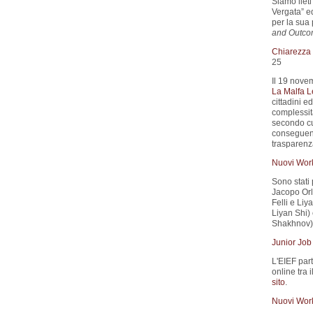
Siamo liet
Vergata” e
per la sua 
and Outco
Chiarezza d
25
Il 19 nove
La Malfa L
cittadini e
complessità
secondo cui
conseguenz
trasparenza
Nuovi Wor
Sono stati 
Jacopo Orla
Felli e Liya
Liyan Shi) 
Shakhnov).
Junior Job
L'EIEF part
online tra 
sito
.
Nuovi Wor