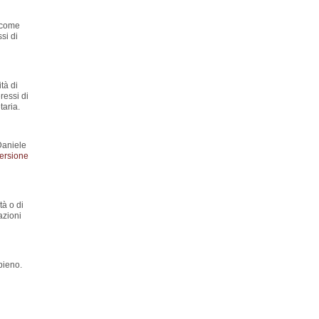
y come
si di
tà di
ressi di
aria.
Daniele
ersione
tà o di
azioni
pieno.