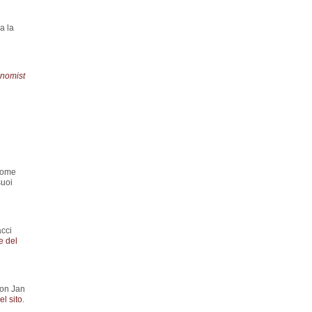
a la
nomist
 come
suoi
acci
e del
con Jan
l sito
.