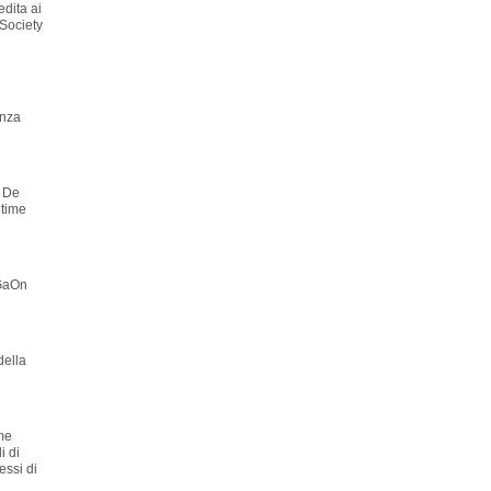
edita ai
 Society
enza
o De
ltime
 GaOn
della
ome
i di
ressi di