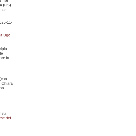
 “Tor
a (FIS)
nces
025-11-
ta Ugo
cipio
le
are la
 (con
h Chiara
con
ista
ese del