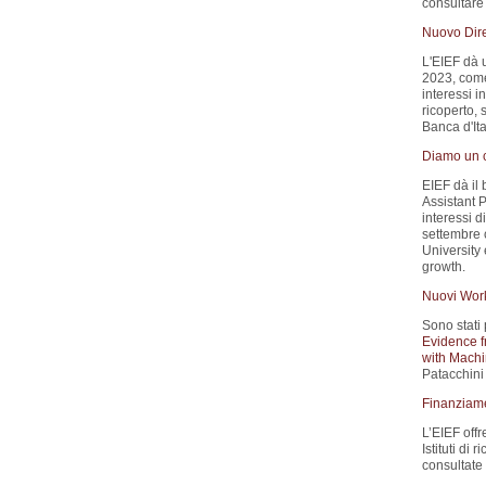
consultare 
Nuovo Dire
L'EIEF dà 
2023, come 
interessi i
ricoperto, 
Banca d'Ita
Diamo un c
EIEF dà il
Assistant P
interessi d
settembre 
University
growth.
Nuovi Wor
Sono stati 
Evidence f
with Machi
Patacchini 
Finanziamen
L’EIEF offr
Istituti di 
consultate