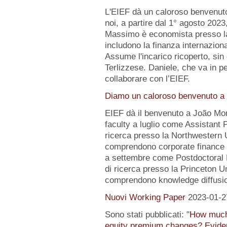
L'EIEF dà un caloroso benvenut
noi, a partire dal 1° agosto 2023
Massimo è economista presso la B
includono la finanza internazion
Assume l'incarico ricoperto, sin 
Terlizzese. Daniele, che va in pe
collaborare con l’EIEF.
Diamo un caloroso benvenuto a 
EIEF dà il benvenuto a João Mo
faculty a luglio come Assistant 
ricerca presso la Northwestern Un
comprendono corporate finance e
a settembre come Postdoctoral 
di ricerca presso la Princeton Uni
comprendono knowledge diffusio
Nuovi Working Paper
2023-01-2
Sono stati pubblicati: "
How much 
equity premium changes? Eviden