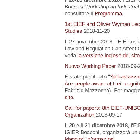
Bocconi Workshop on Industrial
consultare il
Programma
.
1st EIEF and Oliver Wyman Lect
Studies
2018-11-20
Il 27 novembre 2018, l’EIEF osp
Law and Regulation Can Affect O
veda
la versione inglese del sito
Nuovo Working Paper
2018-09-
È stato pubblicato "
Self-assessed
Are people aware of their cognit
Fabrizio Mazzonna). Per maggior
sito
.
Call for papers: 8th EIEF-UNIB
Organization
2018-09-17
Il
20
e il
21 dicembre 2018
, l'E
IGIER Bocconi, organizzerà un
Maggiori informazioni...