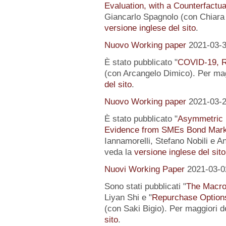
Evaluation, with a Counterfactu
Giancarlo Spagnolo (con Chiara L
versione inglese del sito
.
Nuovo Working paper
2021-03-
È stato pubblicato "
COVID-19, R
(con Arcangelo Dimico). Per magg
del sito
.
Nuovo Working paper
2021-03-
È stato pubblicato "
Asymmetric I
Evidence from SMEs Bond Mark
Iannamorelli, Stefano Nobili e An
veda la
versione inglese del sito
Nuovi Working Paper
2021-03-0
Sono stati pubblicati "
The Macro
Liyan Shi e "
Repurchase Options
(con Saki Bigio). Per maggiori de
sito
.