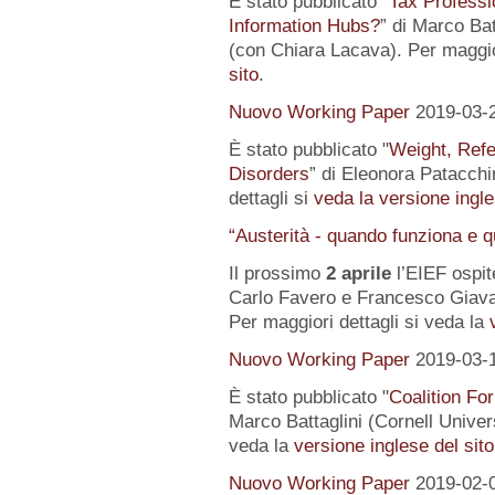
È stato pubblicato "
Tax Professi
Information Hubs?
” di Marco Bat
(con Chiara Lacava). Per maggior
sito
.
Nuovo Working Paper
2019-03-
È stato pubblicato "
Weight, Refe
Disorders
” di Eleonora Patacchin
dettagli si
veda la versione ingle
“Austerità - quando funziona e 
Il prossimo
2 aprile
l’EIEF ospit
Carlo Favero e Francesco Giavaz
Per maggiori dettagli si veda la
Nuovo Working Paper
2019-03-
È stato pubblicato "
Coalition For
Marco Battaglini (Cornell Univer
veda la
versione inglese del sito
Nuovo Working Paper
2019-02-