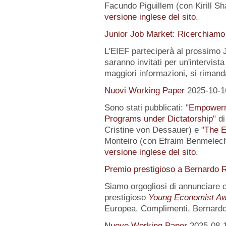
Facundo Piguillem (con Kirill Sh
versione inglese del sito
.
Junior Job Market: Ricerchiamo 
L'EIEF parteciperà al prossimo J
saranno invitati per un'intervista
maggiori informazioni, si rimand
Nuovi Working Paper
2025-10-1
Sono stati pubblicati: "
Empowerme
Programs under Dictatorship
" d
Cristine von Dessauer) e "
The E
Monteiro (con Efraim Benmelech)
versione inglese del sito
.
Premio prestigioso a Bernardo R
Siamo orgogliosi di annunciare
prestigioso
Young Economist Aw
Europea. Complimenti, Bernardo
Nuovo Working Paper
2025-08-