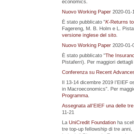
economics.
Nuovo Working Paper
2020-01-
È stato pubblicato "
K
-Returns to
Fagereng, M. B. Holm e L. Pistafe
versione inglese del sito
.
Nuovo Working Paper
2020-01-
È stato pubblicato "
The Insuranc
Pistaferri). Per maggiori dettagl
Conferenza su Recent Advance
Il 13-14 dicembre 2019 l’EIEF o
in Macroeconomics”. Per maggior
Programma
.
Assegnata all’EIEF una delle tr
11-21
La
UniCredit Foundation
ha scelt
tre top-up fellowship di tre anni,