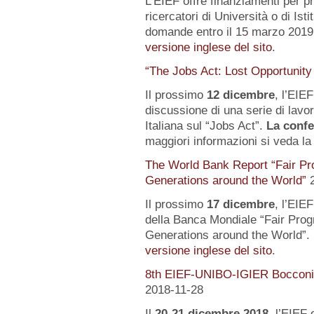
L’EIEF offre finanziamenti per pr
ricercatori di Università o di Istit
domande entro il 15 marzo 2019.
versione inglese del sito
.
“The Jobs Act: Lost Opportunity
Il prossimo
12 dicembre
, l’EIE
discussione di una serie di lavo
Italiana sul “Jobs Act”.
La confe
maggiori informazioni si veda l
The World Bank Report “Fair Pr
Generations around the World”
Il prossimo
17 dicembre
, l’EIE
della Banca Mondiale “Fair Pro
Generations around the World”. 
versione inglese del sito
.
8th EIEF-UNIBO-IGIER Bocconi 
2018-11-28
Il
20-21 dicembre 2018
, l’EIEF 