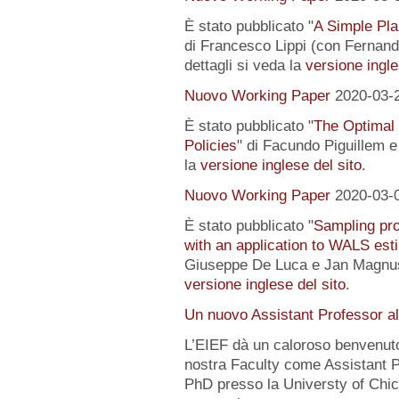
È stato pubblicato "
A Simple Pl
di Francesco Lippi (con Fernand
dettagli si veda la
versione ingle
Nuovo Working Paper
2020-03-
È stato pubblicato "
The Optimal
Policies
" di Facundo Piguillem e
la
versione inglese del sito
.
Nuovo Working Paper
2020-03-
È stato pubblicato "
Sampling pro
with an application to WALS est
Giuseppe De Luca e Jan Magnus).
versione inglese del sito
.
Un nuovo Assistant Professor a
L’EIEF dà un caloroso benvenut
nostra Faculty come Assistant P
PhD presso la Universty of Chic