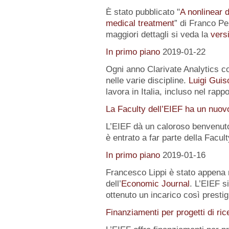
È stato pubblicato "
A nonlinear 
medical treatment
” di Franco Pe
maggiori dettagli si veda la
versi
In primo piano
2019-01-22
Ogni anno Clarivate Analytics com
nelle varie discipline.
Luigi Guis
lavora in Italia, incluso nel rapp
La Faculty dell’EIEF ha un nuo
L’EIEF dà un caloroso benvenut
è entrato a far parte della Facu
In primo piano
2019-01-16
Francesco Lippi è stato appena 
dell’
Economic Journal
. L’EIEF s
ottenuto un incarico così presti
Finanziamenti per progetti di ric