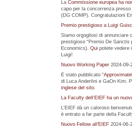
La
Commissione europea ha no
capo per la concorrenza presso 
(DG COMP). Congratulazioni E
Premio prestigioso a Luigi Guis
Siamo orgogliosi di annunciare
prestigioso “Premio De Sanctis 
Economics).
Qui
potete vedere i 
Luigi!
Nuovo Working Paper
2024-09-
È stato pubblicato "
Approximatel
di Luca Anderlini e GaOn Kim. Pe
inglese del sito
.
La Faculty dell’EIEF ha un nuo
L’EIEF dà un caloroso benvenut
è entrato a far parte della Facul
Nuovo Fellow all'EIEF
2024-06-