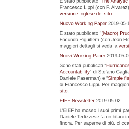
È stato pubblicato "
The Analytic
Francesco Lippi (con F. Alvarez).
versione inglese del sito
.
Nuovo Working Paper
2019-05-
È stato pubblicato "
(Macro) Prud
Facundo Piguillem (con Jean Fle
maggiori dettagli si veda la
versi
Nuovi Working Paper
2019-05-0
Sono stati pubblicati “
Hurricanes
Accountability
” di Stefano Gagli
Daniele Paserman) e “
Simple fi
di Francesco Lippi. Per maggiori
sito
.
EIEF Newsletter
2019-05-02
L’EIEF ha mosso i suoi primi pas
Daniele Terlizzese fa un bilancio
finora. Per saperne di più, clicc