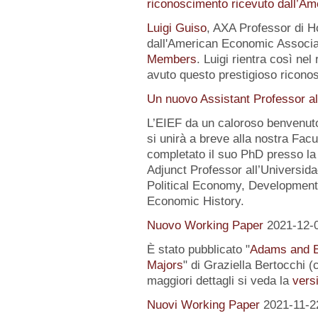
riconoscimento ricevuto dall’A
Luigi Guiso
, AXA Professor di Ho
dall'American Economic Associat
Members
. Luigi rientra così nel
avuto questo prestigioso ricon
Un nuovo Assistant Professor al
L’EIEF da un caloroso benvenut
si unirà a breve alla nostra Fa
completato il suo PhD presso la
Adjunct Professor all’Universida
Political Economy, Development
Economic History.
Nuovo Working Paper
2021-12-
È stato pubblicato "
Adams and E
Majors
" di Graziella Bertocchi 
maggiori dettagli si veda la
versi
Nuovi Working Paper
2021-11-2