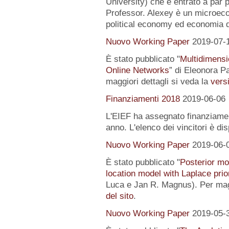
University) che è entrato a par 
Professor. Alexey è un microeco
political economy ed economia 
Nuovo Working Paper
2019-07-
È stato pubblicato "
Multidimensi
Online Networks
” di Eleonora P
maggiori dettagli si veda la
versi
Finanziamenti 2018
2019-06-06
L'EIEF ha assegnato finanziamenti
anno. L'elenco dei vincitori è di
Nuovo Working Paper
2019-06-
È stato pubblicato "
Posterior mo
location model with Laplace prio
Luca e Jan R. Magnus). Per magg
del sito
.
Nuovo Working Paper
2019-05-