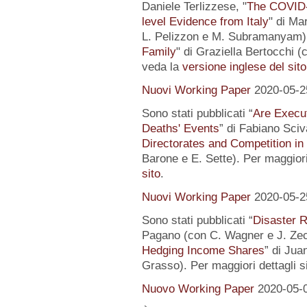
Daniele Terlizzese, "
The COVID-1
level Evidence from Italy
" di Ma
L. Pelizzon e M. Subramanyam) 
Family
" di Graziella Bertocchi (
veda la
versione inglese del sito
Nuovi Working Paper
2020-05-2
Sono stati pubblicati “
Are Execut
Deaths' Events
” di Fabiano Sciv
Directorates and Competition in
Barone e E. Sette). Per maggiori
sito
.
Nuovi Working Paper
2020-05-2
Sono stati pubblicati “
Disaster R
Pagano (con C. Wagner e J. Zec
Hedging Income Shares
” di Jua
Grasso). Per maggiori dettagli s
Nuovo Working Paper
2020-05-