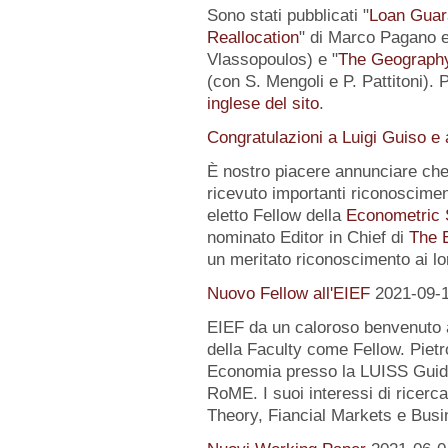
Sono stati pubblicati "
Loan Guar
Reallocation
" di Marco Pagano e 
Vlassopoulos) e "
The Geography 
(con S. Mengoli e P. Pattitoni). 
inglese del sito
.
Congratulazioni a Luigi Guiso e
È nostro piacere annunciare che
ricevuto importanti riconoscimen
eletto Fellow della
Econometric 
nominato Editor in Chief di
The 
un meritato riconoscimento ai lo
Nuovo Fellow all'EIEF
2021-09-
EIEF da un caloroso benvenuto
della Faculty come Fellow. Pietr
Economia presso la LUISS Guido
RoME. I suoi interessi di rice
Theory, Fiancial Markets e Busi