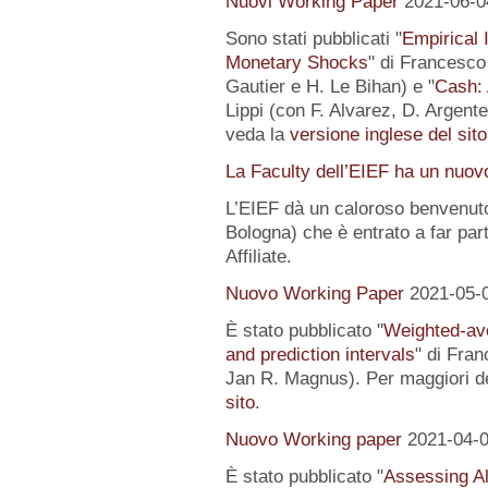
Nuovi Working Paper
2021-06-0
Sono stati pubblicati "
Empirical I
Monetary Shocks
" di Francesco 
Gautier e H. Le Bihan) e "
Cash: 
Lippi (con F. Alvarez, D. Argente
veda la
versione inglese del sito
La Faculty dell’EIEF ha un nuo
L’EIEF dà un caloroso benvenut
Bologna) che è entrato a far pa
Affiliate.
Nuovo Working Paper
2021-05-
È stato pubblicato "
Weighted-av
and prediction intervals
" di Fra
Jan R. Magnus). Per maggiori de
sito
.
Nuovo Working paper
2021-04-
È stato pubblicato "
Assessing Al