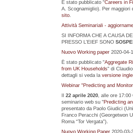
È stato pubblicato "
Careers in F
A. Scognamiglio). Per maggiori d
sito
.
Attività Seminariali - aggiornam
SI INFORMA CHE A CAUSA DEL
PRESSO L’EIEF SONO
SOSPE
Nuovo Working paper
2020-04-
È stato pubblicato "
Aggregate Ri
from UK Households
" di Claudi
dettagli si veda la
versione ingle
Webinar "Predicting and Monito
Il
22 aprile 2020
, alle ore 17:00
seminario web su "
Predicting a
presentato da Paolo Giudici (Uni
Franco Peracchi (Georgetwon Uni
Roma “Tor Vergata”).
Nuovo Working Paper
2020-03-