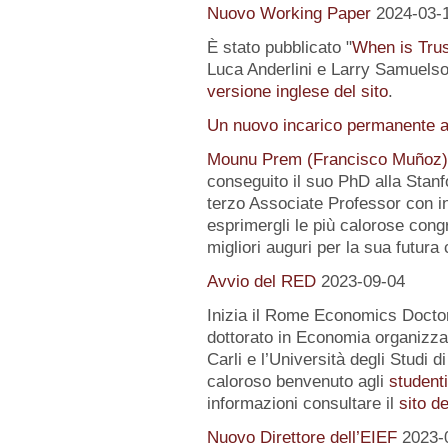
Nuovo Working Paper
2024-03-
È stato pubblicato "
When is Tru
Luca Anderlini e Larry Samuelson
versione inglese del sito
.
Un nuovo incarico permanente a
Mounu Prem (Francisco Muñoz)
conseguito il suo PhD alla Stanfo
terzo Associate Professor con i
esprimergli le più calorose congra
migliori auguri per la sua futura 
Avvio del RED
2023-09-04
Inizia il Rome Economics Docto
dottorato in Economia organizz
Carli e l’Università degli Studi 
caloroso benvenuto agli
student
informazioni consultare il
sito d
Nuovo Direttore dell’EIEF
2023-