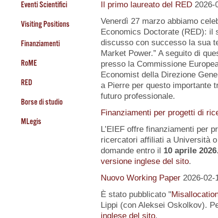
Eventi Scientifici
Il primo laureato del RED
2026-
Venerdì 27 marzo abbiamo celeb
Visiting Positions
Economics Doctorate (RED): il s
discusso con successo la sua te
Finanziamenti
Market Power.” A seguito di quest
RoME
presso la Commissione Europea, 
Economist della Direzione Gener
RED
a Pierre per questo importante tr
futuro professionale.
Borse di studio
Finanziamenti per progetti di ric
MLegis
L’EIEF offre finanziamenti per pr
ricercatori affiliati a Università o 
domande entro il
10 aprile 2026
versione inglese del sito
.
Nuovo Working Paper
2026-02-
È stato pubblicato "
Misallocatio
Lippi (con Aleksei Oskolkov). Pe
inglese del sito
.