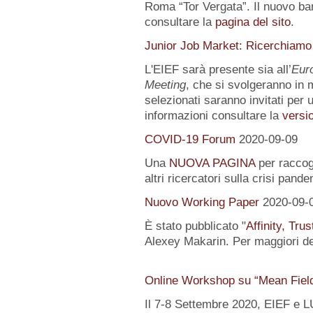
Roma “Tor Vergata”. Il nuovo ba
consultare la
pagina del sito
.
Junior Job Market: Ricerchiamo
L'EIEF sarà presente sia all’
Eur
Meeting
, che si svolgeranno in m
selezionati saranno invitati per u
informazioni consultare la
versio
COVID-19 Forum
2020-09-09
Una
NUOVA PAGINA
per raccogl
altri ricercatori sulla crisi pand
Nuovo Working Paper
2020-09-
È stato pubblicato "
Affinity, Tru
Alexey Makarin. Per maggiori det
Online Workshop su “Mean Fiel
Il 7-8 Settembre 2020, EIEF e 