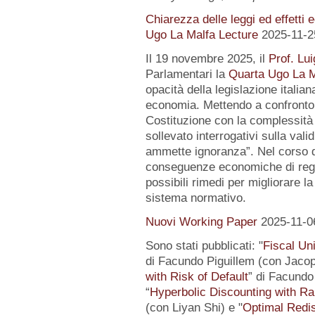
Chiarezza delle leggi ed effetti 
Ugo La Malfa Lecture
2025-11-2
Il 19 novembre 2025, il
Prof. Lui
Parlamentari la
Quarta Ugo La M
opacità della legislazione italiana
economia. Mettendo a confronto l
Costituzione con la complessità 
sollevato interrogativi sulla vali
ammette ignoranza”. Nel corso de
conseguenze economiche di regol
possibili rimedi per migliorare la
sistema normativo.
Nuovi Working Paper
2025-11-0
Sono stati pubblicati: "
Fiscal Un
di Facundo Piguillem (con Jacop
with Risk of Default
” di Facundo 
“
Hyperbolic Discounting with Ra
(con Liyan Shi) e "
Optimal Redis