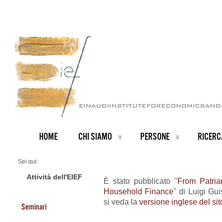
HOME
CHI SIAMO
PERSONE
RICERC
Sei qui:
Home
ARCHIVIO NOTIZIE
Attività dell'EIEF
È stato pubblicato "
From Patria
News IT archive
Household Finance
" di Luigi Gu
Nuovo Working Paper
si veda la
versione inglese del sit
Seminari