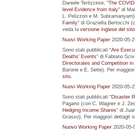
Daniele Terlizzese, "
The COVID-1
level Evidence from Italy
" di Ma
L. Pelizzon e M. Subramanyam) 
Family
" di Graziella Bertocchi (
veda la
versione inglese del sito
Nuovi Working Paper
2020-05-2
Sono stati pubblicati “
Are Execut
Deaths' Events
” di Fabiano Sciv
Directorates and Competition in
Barone e E. Sette). Per maggiori
sito
.
Nuovi Working Paper
2020-05-2
Sono stati pubblicati “
Disaster R
Pagano (con C. Wagner e J. Zec
Hedging Income Shares
” di Jua
Grasso). Per maggiori dettagli s
Nuovo Working Paper
2020-05-