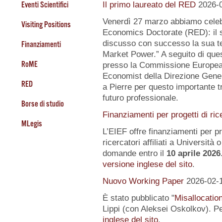
Eventi Scientifici
Il primo laureato del RED
2026-
Venerdì 27 marzo abbiamo celeb
Visiting Positions
Economics Doctorate (RED): il s
discusso con successo la sua te
Finanziamenti
Market Power.” A seguito di quest
RoME
presso la Commissione Europea, 
Economist della Direzione Gener
RED
a Pierre per questo importante tr
futuro professionale.
Borse di studio
Finanziamenti per progetti di ric
MLegis
L’EIEF offre finanziamenti per pr
ricercatori affiliati a Università o 
domande entro il
10 aprile 2026
versione inglese del sito
.
Nuovo Working Paper
2026-02-
È stato pubblicato "
Misallocatio
Lippi (con Aleksei Oskolkov). Pe
inglese del sito
.