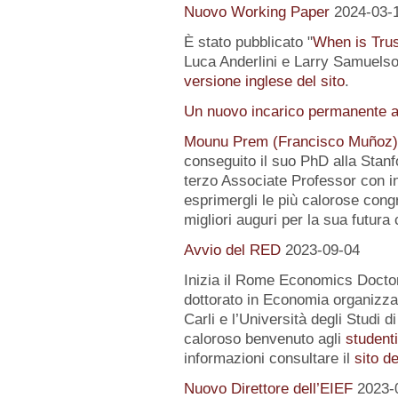
Nuovo Working Paper
2024-03-
È stato pubblicato "
When is Tru
Luca Anderlini e Larry Samuelson
versione inglese del sito
.
Un nuovo incarico permanente a
Mounu Prem (Francisco Muñoz)
conseguito il suo PhD alla Stanfo
terzo Associate Professor con i
esprimergli le più calorose congra
migliori auguri per la sua futura 
Avvio del RED
2023-09-04
Inizia il Rome Economics Docto
dottorato in Economia organizz
Carli e l’Università degli Studi 
caloroso benvenuto agli
student
informazioni consultare il
sito d
Nuovo Direttore dell’EIEF
2023-