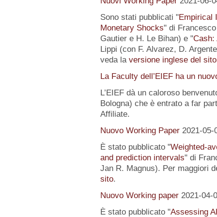
Nuovi Working Paper
2021-06-0
Sono stati pubblicati "
Empirical I
Monetary Shocks
" di Francesco 
Gautier e H. Le Bihan) e "
Cash: 
Lippi (con F. Alvarez, D. Argente
veda la
versione inglese del sito
La Faculty dell’EIEF ha un nuo
L’EIEF dà un caloroso benvenut
Bologna) che è entrato a far pa
Affiliate.
Nuovo Working Paper
2021-05-
È stato pubblicato "
Weighted-av
and prediction intervals
" di Fra
Jan R. Magnus). Per maggiori de
sito
.
Nuovo Working paper
2021-04-
È stato pubblicato "
Assessing Al