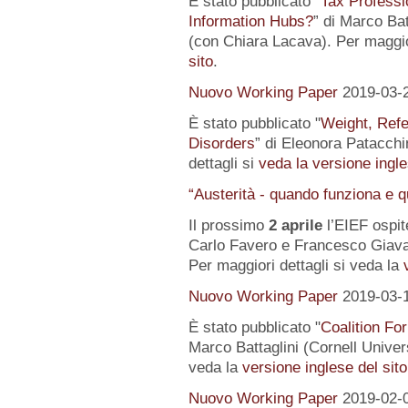
È stato pubblicato "
Tax Professi
Information Hubs?
” di Marco Bat
(con Chiara Lacava). Per maggior
sito
.
Nuovo Working Paper
2019-03-
È stato pubblicato "
Weight, Refe
Disorders
” di Eleonora Patacchin
dettagli si
veda la versione ingle
“Austerità - quando funziona e 
Il prossimo
2 aprile
l’EIEF ospit
Carlo Favero e Francesco Giavaz
Per maggiori dettagli si veda la
Nuovo Working Paper
2019-03-
È stato pubblicato "
Coalition For
Marco Battaglini (Cornell Univer
veda la
versione inglese del sito
Nuovo Working Paper
2019-02-