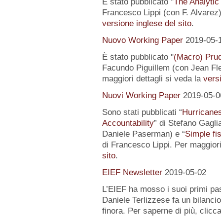
È stato pubblicato "
The Analytic
Francesco Lippi (con F. Alvarez).
versione inglese del sito
.
Nuovo Working Paper
2019-05-
È stato pubblicato "
(Macro) Prud
Facundo Piguillem (con Jean Fle
maggiori dettagli si veda la
versi
Nuovi Working Paper
2019-05-0
Sono stati pubblicati “
Hurricanes
Accountability
” di Stefano Gagli
Daniele Paserman) e “
Simple fi
di Francesco Lippi. Per maggiori
sito
.
EIEF Newsletter
2019-05-02
L’EIEF ha mosso i suoi primi pas
Daniele Terlizzese fa un bilancio
finora. Per saperne di più, clicc