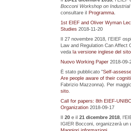
Bocconi Workshop on Industrial
consultare il
Programma
.
1st EIEF and Oliver Wyman Lect
Studies
2018-11-20
Il 27 novembre 2018, l’EIEF osp
Law and Regulation Can Affect O
veda
la versione inglese del sito
Nuovo Working Paper
2018-09-
È stato pubblicato "
Self-assessed
Are people aware of their cognit
Fabrizio Mazzonna). Per maggior
sito
.
Call for papers: 8th EIEF-UNIB
Organization
2018-09-17
Il
20
e il
21 dicembre 2018
, l'E
IGIER Bocconi, organizzerà un
Maggiori informazioni...