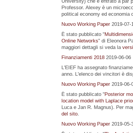
University) che è entrato a par 
Professor. Alexey è un microeco
political economy ed economia 
Nuovo Working Paper
2019-07-
È stato pubblicato "
Multidimensi
Online Networks
” di Eleonora P
maggiori dettagli si veda la
versi
Finanziamenti 2018
2019-06-06
L'EIEF ha assegnato finanziamenti
anno. L'elenco dei vincitori è di
Nuovo Working Paper
2019-06-
È stato pubblicato "
Posterior mo
location model with Laplace prio
Luca e Jan R. Magnus). Per magg
del sito
.
Nuovo Working Paper
2019-05-