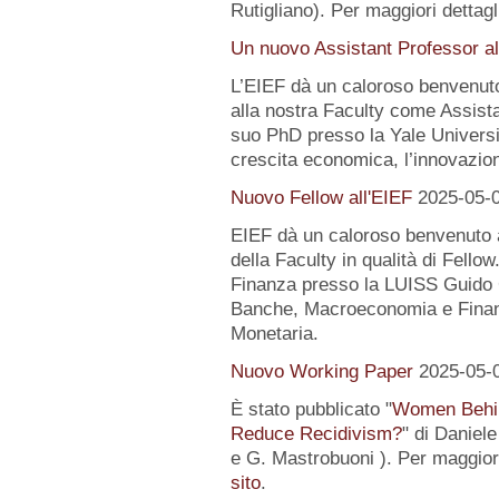
Rutigliano). Per maggiori dettagl
Un nuovo Assistant Professor al
L’EIEF dà un caloroso benvenut
alla nostra Faculty come Assist
suo PhD presso la Yale University
crescita economica, l’innovazion
Nuovo Fellow all'EIEF
2025-05-
EIEF dà un caloroso benvenuto
della Faculty in qualità di Fell
Finanza presso la LUISS Guido Ca
Banche, Macroeconomia e Finanz
Monetaria.
Nuovo Working Paper
2025-05-
È stato pubblicato "
Women Behin
Reduce Recidivism?
" di Daniel
e G. Mastrobuoni ). Per maggiori
sito
.