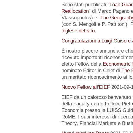
Sono stati pubblicati "
Loan Guar
Reallocation
" di Marco Pagano e 
Vlassopoulos) e "
The Geography 
(con S. Mengoli e P. Pattitoni). 
inglese del sito
.
Congratulazioni a Luigi Guiso e
È nostro piacere annunciare che
ricevuto importanti riconoscimen
eletto Fellow della
Econometric 
nominato Editor in Chief di
The 
un meritato riconoscimento ai lo
Nuovo Fellow all'EIEF
2021-09-
EIEF da un caloroso benvenuto
della Faculty come Fellow. Pietr
Economia presso la LUISS Guido
RoME. I suoi interessi di rice
Theory, Fiancial Markets e Busi