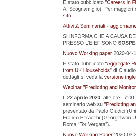
È stato pubblicato "
Careers in F
A. Scognamiglio). Per maggiori d
sito
.
Attività Seminariali - aggiornam
SI INFORMA CHE A CAUSA DEL
PRESSO L’EIEF SONO
SOSPE
Nuovo Working paper
2020-04-
È stato pubblicato "
Aggregate Ri
from UK Households
" di Claudi
dettagli si veda la
versione ingle
Webinar "Predicting and Monito
Il
22 aprile 2020
, alle ore 17:00
seminario web su "
Predicting a
presentato da Paolo Giudici (Uni
Franco Peracchi (Georgetwon Uni
Roma “Tor Vergata”).
Nuovo Working Paper
2020-03-