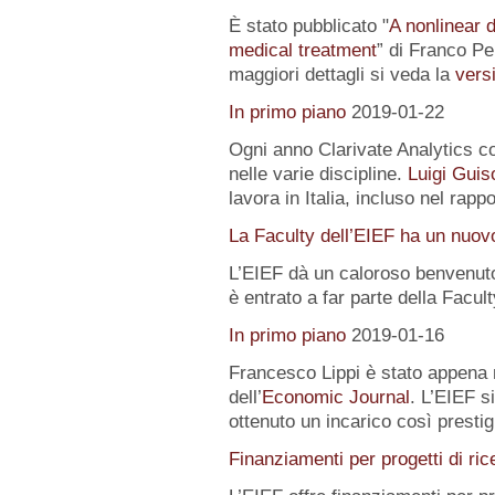
È stato pubblicato "
A nonlinear 
medical treatment
” di Franco Pe
maggiori dettagli si veda la
versi
In primo piano
2019-01-22
Ogni anno Clarivate Analytics com
nelle varie discipline.
Luigi Guis
lavora in Italia, incluso nel rapp
La Faculty dell’EIEF ha un nuo
L’EIEF dà un caloroso benvenut
è entrato a far parte della Facu
In primo piano
2019-01-16
Francesco Lippi è stato appena 
dell’
Economic Journal
. L’EIEF s
ottenuto un incarico così presti
Finanziamenti per progetti di ric