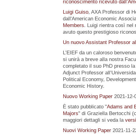
riconoscimento ricevuto dall’A
Luigi Guiso
, AXA Professor di Ho
dall'American Economic Associat
Members
. Luigi rientra così nel
avuto questo prestigioso ricon
Un nuovo Assistant Professor al
L’EIEF da un caloroso benvenut
si unirà a breve alla nostra Fa
completato il suo PhD presso la
Adjunct Professor all’Universida
Political Economy, Development
Economic History.
Nuovo Working Paper
2021-12-
È stato pubblicato "
Adams and E
Majors
" di Graziella Bertocchi 
maggiori dettagli si veda la
versi
Nuovi Working Paper
2021-11-2