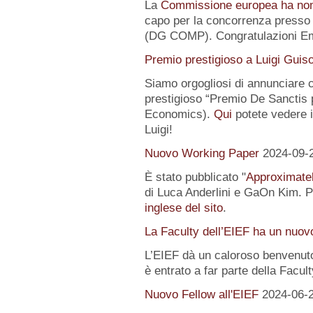
La
Commissione europea ha no
capo per la concorrenza presso 
(DG COMP). Congratulazioni E
Premio prestigioso a Luigi Guis
Siamo orgogliosi di annunciare
prestigioso “Premio De Sanctis 
Economics).
Qui
potete vedere i 
Luigi!
Nuovo Working Paper
2024-09-
È stato pubblicato "
Approximatel
di Luca Anderlini e GaOn Kim. Pe
inglese del sito
.
La Faculty dell’EIEF ha un nuo
L’EIEF dà un caloroso benvenut
è entrato a far parte della Facul
Nuovo Fellow all'EIEF
2024-06-