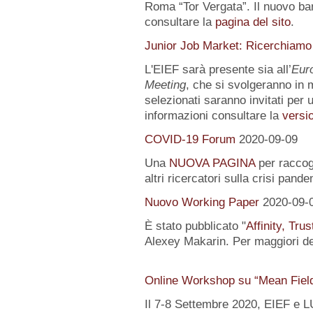
Roma “Tor Vergata”. Il nuovo ba
consultare la
pagina del sito
.
Junior Job Market: Ricerchiamo
L'EIEF sarà presente sia all’
Eur
Meeting
, che si svolgeranno in m
selezionati saranno invitati per u
informazioni consultare la
versio
COVID-19 Forum
2020-09-09
Una
NUOVA PAGINA
per raccogl
altri ricercatori sulla crisi pand
Nuovo Working Paper
2020-09-
È stato pubblicato "
Affinity, Tru
Alexey Makarin. Per maggiori det
Online Workshop su “Mean Fiel
Il 7-8 Settembre 2020, EIEF e 