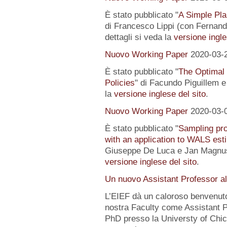
È stato pubblicato "
A Simple Pl
di Francesco Lippi (con Fernand
dettagli si veda la
versione ingle
Nuovo Working Paper
2020-03-
È stato pubblicato "
The Optimal
Policies
" di Facundo Piguillem e
la
versione inglese del sito
.
Nuovo Working Paper
2020-03-
È stato pubblicato "
Sampling pro
with an application to WALS est
Giuseppe De Luca e Jan Magnus).
versione inglese del sito
.
Un nuovo Assistant Professor a
L’EIEF dà un caloroso benvenut
nostra Faculty come Assistant P
PhD presso la Universty of Chic