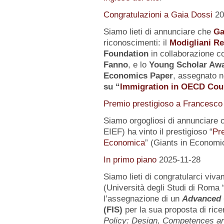
Congratulazioni a Gaia Dossi
20
Siamo lieti di annunciare che
Ga
riconoscimenti: il
Modigliani R
Foundation
in collaborazione co
Fanno
, e lo
Young Scholar Awa
Economics Paper
, assegnato n
su
“
Immigration in OECD Cou
Premio prestigioso a Francesco 
Siamo orgogliosi di annunciare 
EIEF) ha vinto il prestigioso “
Pr
Economica
” (Giants in Economi
In primo piano
2025-11-28
Siamo lieti di congratularci vi
(Università degli Studi di Roma 
l’assegnazione di un
Advanced 
(FIS)
per la sua proposta di rice
Policy: Design, Competences 