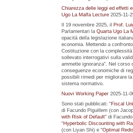
Chiarezza delle leggi ed effetti 
Ugo La Malfa Lecture
2025-11-2
Il 19 novembre 2025, il
Prof. Lui
Parlamentari la
Quarta Ugo La M
opacità della legislazione italiana
economia. Mettendo a confronto l
Costituzione con la complessità 
sollevato interrogativi sulla vali
ammette ignoranza”. Nel corso de
conseguenze economiche di regol
possibili rimedi per migliorare la
sistema normativo.
Nuovi Working Paper
2025-11-0
Sono stati pubblicati: "
Fiscal Un
di Facundo Piguillem (con Jacop
with Risk of Default
” di Facundo 
“
Hyperbolic Discounting with Ra
(con Liyan Shi) e "
Optimal Redis