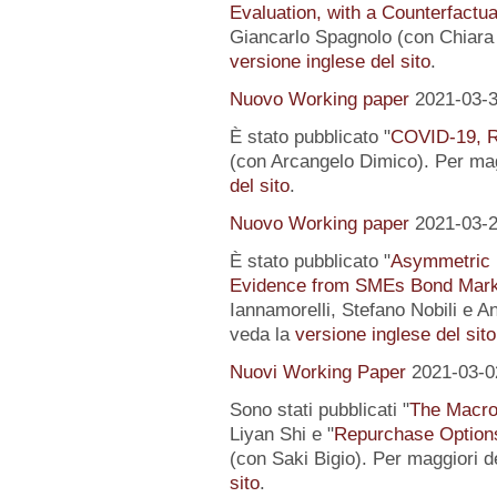
Evaluation, with a Counterfactu
Giancarlo Spagnolo (con Chiara L
versione inglese del sito
.
Nuovo Working paper
2021-03-
È stato pubblicato "
COVID-19, R
(con Arcangelo Dimico). Per magg
del sito
.
Nuovo Working paper
2021-03-
È stato pubblicato "
Asymmetric I
Evidence from SMEs Bond Mark
Iannamorelli, Stefano Nobili e An
veda la
versione inglese del sito
Nuovi Working Paper
2021-03-0
Sono stati pubblicati "
The Macro
Liyan Shi e "
Repurchase Options
(con Saki Bigio). Per maggiori de
sito
.