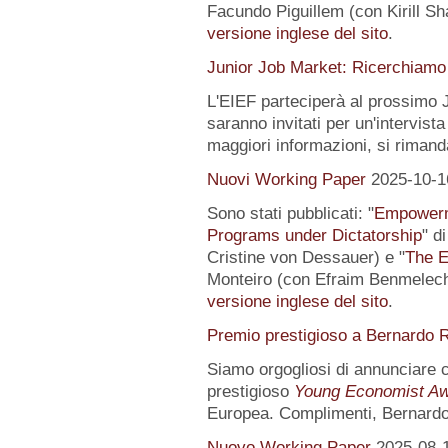
Facundo Piguillem (con Kirill Sh
versione inglese del sito
.
Junior Job Market: Ricerchiamo 
L'EIEF parteciperà al prossimo J
saranno invitati per un'intervista
maggiori informazioni, si rimand
Nuovi Working Paper
2025-10-1
Sono stati pubblicati: "
Empowerme
Programs under Dictatorship
" d
Cristine von Dessauer) e "
The E
Monteiro (con Efraim Benmelech)
versione inglese del sito
.
Premio prestigioso a Bernardo R
Siamo orgogliosi di annunciare
prestigioso
Young Economist Aw
Europea. Complimenti, Bernardo
Nuovo Working Paper
2025-08-