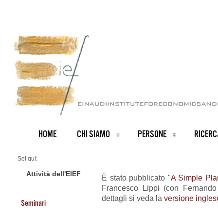
HOME
CHI SIAMO
PERSONE
RICERC
Sei qui:
Home
ARCHIVIO NOTIZIE
Attività dell'EIEF
È stato pubblicato "
A Simple Pl
News IT archive
Francesco Lippi (con Fernando
Nuovo Working Paper
dettagli si veda la
versione inglese
Seminari