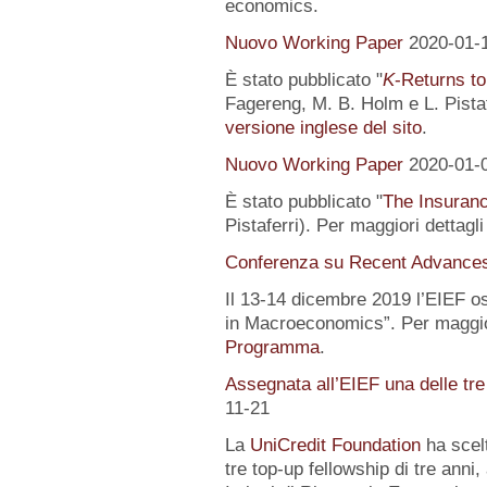
economics.
Nuovo Working Paper
2020-01-
È stato pubblicato "
K
-Returns to
Fagereng, M. B. Holm e L. Pistafe
versione inglese del sito
.
Nuovo Working Paper
2020-01-
È stato pubblicato "
The Insuranc
Pistaferri). Per maggiori dettagl
Conferenza su Recent Advance
Il 13-14 dicembre 2019 l’EIEF o
in Macroeconomics”. Per maggior
Programma
.
Assegnata all’EIEF una delle tr
11-21
La
UniCredit Foundation
ha scelt
tre top-up fellowship di tre anni,