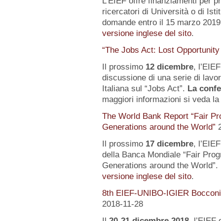
L’EIEF offre finanziamenti per pr
ricercatori di Università o di Istit
domande entro il 15 marzo 2019.
versione inglese del sito
.
“The Jobs Act: Lost Opportunity
Il prossimo
12 dicembre
, l’EIE
discussione di una serie di lavo
Italiana sul “Jobs Act”.
La confe
maggiori informazioni si veda l
The World Bank Report “Fair Pr
Generations around the World”
Il prossimo
17 dicembre
, l’EIE
della Banca Mondiale “Fair Pro
Generations around the World”. 
versione inglese del sito
.
8th EIEF-UNIBO-IGIER Bocconi 
2018-11-28
Il
20-21 dicembre 2018
, l’EIEF 