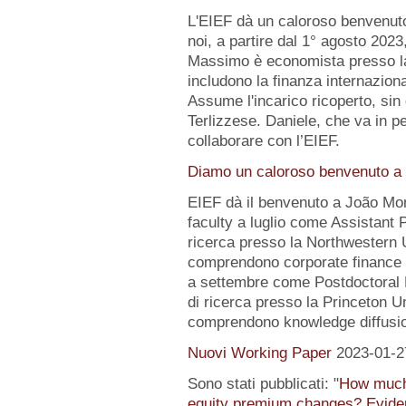
L'EIEF dà un caloroso benvenut
noi, a partire dal 1° agosto 2023
Massimo è economista presso la B
includono la finanza internazion
Assume l'incarico ricoperto, sin 
Terlizzese. Daniele, che va in pe
collaborare con l’EIEF.
Diamo un caloroso benvenuto a 
EIEF dà il benvenuto a João Mo
faculty a luglio come Assistant 
ricerca presso la Northwestern Un
comprendono corporate finance e
a settembre come Postdoctoral 
di ricerca presso la Princeton Uni
comprendono knowledge diffusio
Nuovi Working Paper
2023-01-2
Sono stati pubblicati: "
How much 
equity premium changes? Eviden