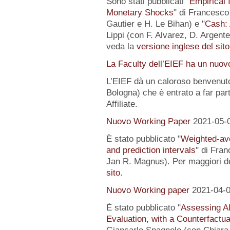
Sono stati pubblicati "
Empirical I
Monetary Shocks
" di Francesco 
Gautier e H. Le Bihan) e "
Cash: 
Lippi (con F. Alvarez, D. Argente
veda la
versione inglese del sito
La Faculty dell’EIEF ha un nuo
L’EIEF dà un caloroso benvenut
Bologna) che è entrato a far pa
Affiliate.
Nuovo Working Paper
2021-05-
È stato pubblicato "
Weighted-av
and prediction intervals
" di Fra
Jan R. Magnus). Per maggiori de
sito
.
Nuovo Working paper
2021-04-
È stato pubblicato "
Assessing Al
Evaluation, with a Counterfactu