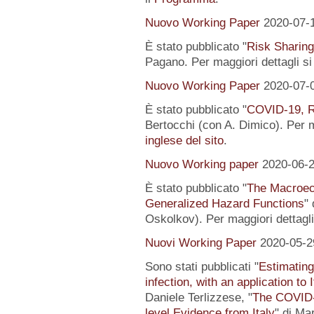
Nuovo Working Paper
2020-07-
È stato pubblicato "
Risk Sharing
Pagano. Per maggiori dettagli s
Nuovo Working Paper
2020-07-
È stato pubblicato "
COVID-19, R
Bertocchi (con A. Dimico). Per m
inglese del sito
.
Nuovo Working paper
2020-06-
È stato pubblicato "
The Macroeco
Generalized Hazard Functions
"
Oskolkov). Per maggiori dettagli
Nuovi Working Paper
2020-05-2
Sono stati pubblicati "
Estimating
infection, with an application to 
Daniele Terlizzese, "
The COVID-1
level Evidence from Italy
" di Ma