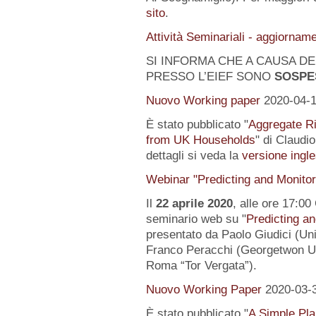
sito
.
Attività Seminariali - aggiornam
SI INFORMA CHE A CAUSA DEL
PRESSO L’EIEF SONO
SOSPE
Nuovo Working paper
2020-04-
È stato pubblicato "
Aggregate Ri
from UK Households
" di Claudi
dettagli si veda la
versione ingle
Webinar "Predicting and Monito
Il
22 aprile 2020
, alle ore 17:00
seminario web su "
Predicting a
presentato da Paolo Giudici (Uni
Franco Peracchi (Georgetwon Uni
Roma “Tor Vergata”).
Nuovo Working Paper
2020-03-
È stato pubblicato "
A Simple Pl