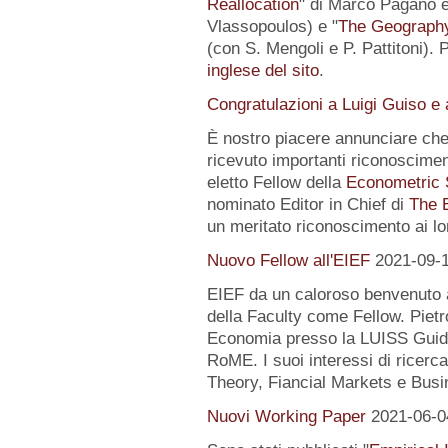
Reallocation
" di Marco Pagano e 
Vlassopoulos) e "
The Geography 
(con S. Mengoli e P. Pattitoni). 
inglese del sito
.
Congratulazioni a Luigi Guiso e
È nostro piacere annunciare che
ricevuto importanti riconoscimen
eletto Fellow della
Econometric 
nominato Editor in Chief di
The 
un meritato riconoscimento ai lo
Nuovo Fellow all'EIEF
2021-09-
EIEF da un caloroso benvenuto
della Faculty come Fellow. Pietr
Economia presso la LUISS Guido
RoME. I suoi interessi di rice
Theory, Fiancial Markets e Busi
Nuovi Working Paper
2021-06-0