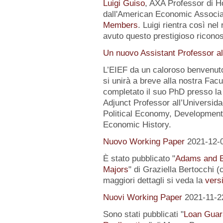
Luigi Guiso
, AXA Professor di Ho
dall'American Economic Associat
Members
. Luigi rientra così nel
avuto questo prestigioso ricon
Un nuovo Assistant Professor al
L’EIEF da un caloroso benvenut
si unirà a breve alla nostra Fa
completato il suo PhD presso la
Adjunct Professor all’Universida
Political Economy, Development
Economic History.
Nuovo Working Paper
2021-12-
È stato pubblicato "
Adams and E
Majors
" di Graziella Bertocchi 
maggiori dettagli si veda la
versi
Nuovi Working Paper
2021-11-2
Sono stati pubblicati "
Loan Guar