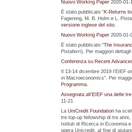
Nuovo Working Paper
2020-01-
È stato pubblicato "
K
-Returns to
Fagereng, M. B. Holm e L. Pistafe
versione inglese del sito
.
Nuovo Working Paper
2020-01-
È stato pubblicato "
The Insuranc
Pistaferri). Per maggiori dettagl
Conferenza su Recent Advance
Il 13-14 dicembre 2019 l’EIEF o
in Macroeconomics”. Per maggior
Programma
.
Assegnata all’EIEF una delle tr
11-21
La
UniCredit Foundation
ha scelt
tre top-up fellowship di tre anni,
Istituti di Ricerca in Economia e
opera Unicredit, al fine di aiutar