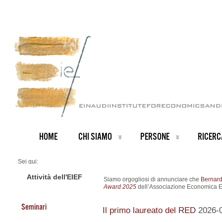
HOME
CHI SIAMO
PERSONE
RICERC
Sei qui:
Home
ARCHIVIO NOTIZIE
Attività dell'EIEF
Siamo orgogliosi di annunciare che
Bernard
News IT archive
Award 2025
dell’Associazione Economica E
Premio prestigioso a Bernardo Ribeiro
Seminari
Il primo laureato del RED
2026-