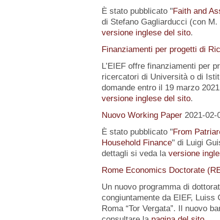
È stato pubblicato "
Faith and Ass
di Stefano Gagliarducci (con M. T
versione inglese del sito
.
Finanziamenti per progetti di Ri
L’EIEF offre finanziamenti per pr
ricercatori di Università o di Istit
domande entro il 19 marzo 2021.
versione inglese del sito
.
Nuovo Working Paper
2021-02-
È stato pubblicato "
From Patriar
Household Finance
" di Luigi Gu
dettagli si veda la
versione ingle
Rome Economics Doctorate (R
Un nuovo programma di dottorat
congiuntamente da EIEF, Luiss Gu
Roma “Tor Vergata”. Il nuovo ba
consultare la
pagina del sito
.