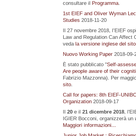
consultare il
Programma
.
1st EIEF and Oliver Wyman Lect
Studies
2018-11-20
Il 27 novembre 2018, l’EIEF osp
Law and Regulation Can Affect O
veda
la versione inglese del sito
Nuovo Working Paper
2018-09-
È stato pubblicato "
Self-assessed
Are people aware of their cognit
Fabrizio Mazzonna). Per maggior
sito
.
Call for papers: 8th EIEF-UNIB
Organization
2018-09-17
Il
20
e il
21 dicembre 2018
, l'E
IGIER Bocconi, organizzerà un
Maggiori informazioni...
Junior Job Market : Ricerchiam