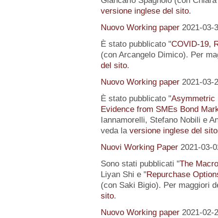
Giancarlo Spagnolo (con Chiara L
versione inglese del sito
.
Nuovo Working paper
2021-03-
È stato pubblicato "
COVID-19, R
(con Arcangelo Dimico). Per magg
del sito
.
Nuovo Working paper
2021-03-
È stato pubblicato "
Asymmetric I
Evidence from SMEs Bond Mark
Iannamorelli, Stefano Nobili e An
veda la
versione inglese del sito
Nuovi Working Paper
2021-03-0
Sono stati pubblicati "
The Macro
Liyan Shi e "
Repurchase Options
(con Saki Bigio). Per maggiori de
sito
.
Nuovo Working paper
2021-02-