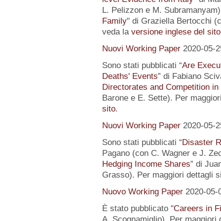
L. Pelizzon e M. Subramanyam) 
Family
" di Graziella Bertocchi (
veda la
versione inglese del sito
Nuovi Working Paper
2020-05-2
Sono stati pubblicati “
Are Execut
Deaths' Events
” di Fabiano Sciv
Directorates and Competition in
Barone e E. Sette). Per maggiori
sito
.
Nuovi Working Paper
2020-05-2
Sono stati pubblicati “
Disaster R
Pagano (con C. Wagner e J. Zec
Hedging Income Shares
” di Jua
Grasso). Per maggiori dettagli s
Nuovo Working Paper
2020-05-
È stato pubblicato "
Careers in F
A. Scognamiglio). Per maggiori d