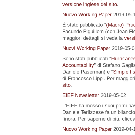
versione inglese del sito
.
Nuovo Working Paper
2019-05-
È stato pubblicato "
(Macro) Prud
Facundo Piguillem (con Jean Fle
maggiori dettagli si veda la
versi
Nuovi Working Paper
2019-05-0
Sono stati pubblicati “
Hurricanes
Accountability
” di Stefano Gagli
Daniele Paserman) e “
Simple fi
di Francesco Lippi. Per maggiori
sito
.
EIEF Newsletter
2019-05-02
L’EIEF ha mosso i suoi primi pas
Daniele Terlizzese fa un bilancio
finora. Per saperne di più, clicc
Nuovo Working Paper
2019-04-