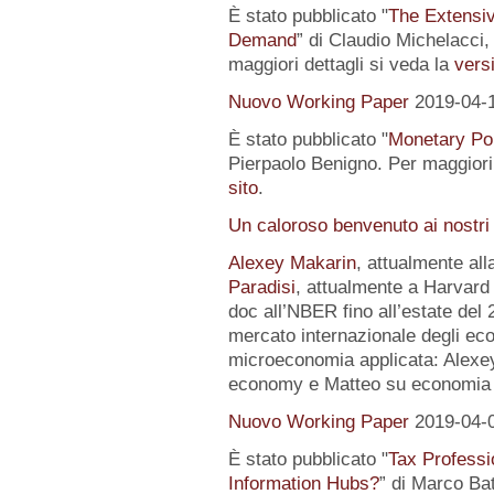
È stato pubblicato "
The Extensi
Demand
” di Claudio Michelacci,
maggiori dettagli si veda la
versi
Nuovo Working Paper
2019-04-
È stato pubblicato "
Monetary Pol
Pierpaolo Benigno. Per maggiori 
sito
.
Un caloroso benvenuto ai nostri
Alexey Makarin
, attualmente al
Paradisi
, attualmente a Harvard 
doc all’NBER fino all’estate del 
mercato internazionale degli eco
microeconomia applicata: Alexey 
economy e Matteo su economia p
Nuovo Working Paper
2019-04-
È stato pubblicato "
Tax Professi
Information Hubs?
” di Marco Bat