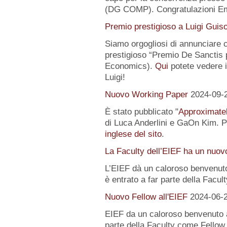
(DG COMP). Congratulazioni E
Premio prestigioso a Luigi Guis
Siamo orgogliosi di annunciare
prestigioso “Premio De Sanctis 
Economics).
Qui
potete vedere i 
Luigi!
Nuovo Working Paper
2024-09-
È stato pubblicato "
Approximatel
di Luca Anderlini e GaOn Kim. Pe
inglese del sito
.
La Faculty dell’EIEF ha un nuo
L’EIEF dà un caloroso benvenut
è entrato a far parte della Facul
Nuovo Fellow all'EIEF
2024-06-
EIEF da un caloroso benvenuto
parte della Faculty come Fellow