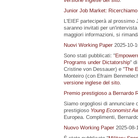
versione inglese del sito
.
Junior Job Market: Ricerchiamo 
L'EIEF parteciperà al prossimo J
saranno invitati per un'intervista
maggiori informazioni, si rimand
Nuovi Working Paper
2025-10-1
Sono stati pubblicati: "
Empowerme
Programs under Dictatorship
" d
Cristine von Dessauer) e "
The E
Monteiro (con Efraim Benmelech)
versione inglese del sito
.
Premio prestigioso a Bernardo R
Siamo orgogliosi di annunciare
prestigioso
Young Economist Aw
Europea. Complimenti, Bernardo
Nuovo Working Paper
2025-08-