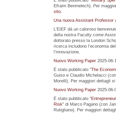
È stato pubblicato "
Military Spe
Efraim Benmelech). Per maggiori
sito
.
Una nuova Assistant Professor a
L’EIEF dà un caloroso benvenut
della nostra Faculty come Assist
dottorato presso la London Schoo
ricerca includono l’economia del
l’innovazione.
Nuovo Working Paper
2025-06-
È stato pubblicato "
The Economi
Guiso e Claudio Michelacci (
Morelli). Per maggiori dettagli s
Nuovo Working Paper
2025-06-
È stato pubblicato "
Entrepreneur
Risk
" di Marco Pagano (con Jan
Rutigliano). Per maggiori dettagl