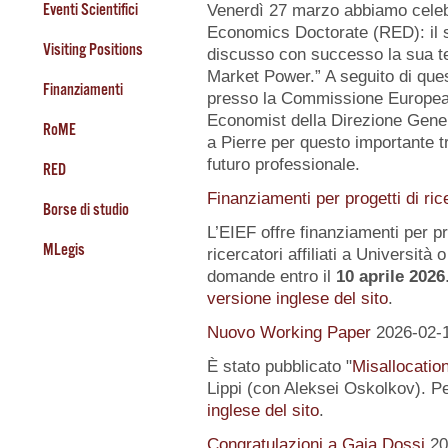
Eventi Scientifici
Venerdì 27 marzo abbiamo celeb
Economics Doctorate (RED): il s
Visiting Positions
discusso con successo la sua te
Market Power.” A seguito di quest
Finanziamenti
presso la Commissione Europea, 
Economist della Direzione Gener
RoME
a Pierre per questo importante tr
futuro professionale.
RED
Finanziamenti per progetti di ric
Borse di studio
L’EIEF offre finanziamenti per pr
MLegis
ricercatori affiliati a Università o 
domande entro il
10 aprile 2026
versione inglese del sito
.
Nuovo Working Paper
2026-02-
È stato pubblicato "
Misallocatio
Lippi (con Aleksei Oskolkov). Pe
inglese del sito
.
Congratulazioni a Gaia Dossi
20