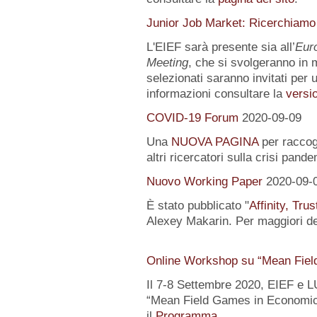
Junior Job Market: Ricerchiamo
L'EIEF sarà presente sia all’
Eur
Meeting
, che si svolgeranno in m
selezionati saranno invitati per u
informazioni consultare la
versio
COVID-19 Forum
2020-09-09
Una
NUOVA PAGINA
per raccogl
altri ricercatori sulla crisi pand
Nuovo Working Paper
2020-09-
È stato pubblicato "
Affinity, Tru
Alexey Makarin. Per maggiori det
Online Workshop su “Mean Fiel
Il 7-8 Settembre 2020, EIEF e 
“Mean Field Games in Economics
il
Programma
.