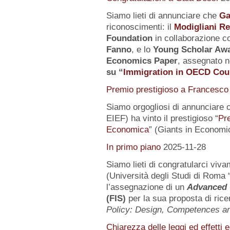
Siamo lieti di annunciare che
Ga
riconoscimenti: il
Modigliani R
Foundation
in collaborazione co
Fanno
, e lo
Young Scholar Awa
Economics Paper
, assegnato n
su
“
Immigration in OECD Cou
Premio prestigioso a Francesco 
Siamo orgogliosi di annunciare 
EIEF) ha vinto il prestigioso “
Pr
Economica
” (Giants in Economi
In primo piano
2025-11-28
Siamo lieti di congratularci vi
(Università degli Studi di Roma 
l’assegnazione di un
Advanced 
(FIS)
per la sua proposta di rice
Policy: Design, Competences 
Chiarezza delle leggi ed effetti 