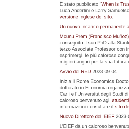
È stato pubblicato "
When is Tru
Luca Anderlini e Larry Samuelson
versione inglese del sito
.
Un nuovo incarico permanente a
Mounu Prem (Francisco Muñoz)
conseguito il suo PhD alla Stanfo
terzo Associate Professor con i
esprimergli le più calorose congra
migliori auguri per la sua futura 
Avvio del RED
2023-09-04
Inizia il Rome Economics Docto
dottorato in Economia organizz
Carli e l’Università degli Studi 
caloroso benvenuto agli
student
informazioni consultare il
sito d
Nuovo Direttore dell’EIEF
2023-
L'EIEF dà un caloroso benvenut