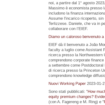
noi, a partire dal 1° agosto 2023
Massimo è economista presso la B
includono la finanza internazion
Assume l'incarico ricoperto, sin 
Terlizzese. Daniele, che va in pe
collaborare con l’EIEF.
Diamo un caloroso benvenuto a 
EIEF dà il benvenuto a João Mo
faculty a luglio come Assistant 
ricerca presso la Northwestern Un
comprendono corporate finance e
a settembre come Postdoctoral 
di ricerca presso la Princeton Uni
comprendono knowledge diffusio
Nuovi Working Paper
2023-01-2
Sono stati pubblicati: "
How much 
equity premium changes? Eviden
(con A. Fagereng e M. Ring) e "