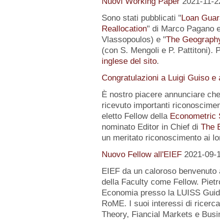
Nuovi Working Paper
2021-11-2
Sono stati pubblicati "
Loan Guar
Reallocation
" di Marco Pagano e 
Vlassopoulos) e "
The Geography 
(con S. Mengoli e P. Pattitoni). 
inglese del sito
.
Congratulazioni a Luigi Guiso e
È nostro piacere annunciare che
ricevuto importanti riconoscimen
eletto Fellow della
Econometric 
nominato Editor in Chief di
The 
un meritato riconoscimento ai lo
Nuovo Fellow all'EIEF
2021-09-
EIEF da un caloroso benvenuto
della Faculty come Fellow. Pietr
Economia presso la LUISS Guido
RoME. I suoi interessi di rice
Theory, Fiancial Markets e Busi