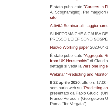
È stato pubblicato "
Careers in F
A. Scognamiglio). Per maggiori d
sito
.
Attività Seminariali - aggiornam
SI INFORMA CHE A CAUSA DEL
PRESSO L’EIEF SONO
SOSPE
Nuovo Working paper
2020-04-
È stato pubblicato "
Aggregate Ri
from UK Households
" di Claudi
dettagli si veda la
versione ingle
Webinar "Predicting and Monito
Il
22 aprile 2020
, alle ore 17:00
seminario web su "
Predicting a
presentato da Paolo Giudici (Uni
Franco Peracchi (Georgetwon Uni
Roma “Tor Vergata”).