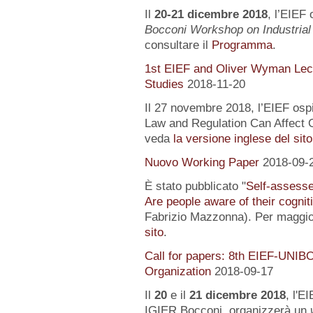
Il
20-21 dicembre 2018
, l’EIEF 
Bocconi Workshop on Industrial
consultare il
Programma
.
1st EIEF and Oliver Wyman Lect
Studies
2018-11-20
Il 27 novembre 2018, l’EIEF osp
Law and Regulation Can Affect O
veda
la versione inglese del sito
Nuovo Working Paper
2018-09-
È stato pubblicato "
Self-assessed
Are people aware of their cognit
Fabrizio Mazzonna). Per maggior
sito
.
Call for papers: 8th EIEF-UNIB
Organization
2018-09-17
Il
20
e il
21 dicembre 2018
, l'E
IGIER Bocconi, organizzerà un