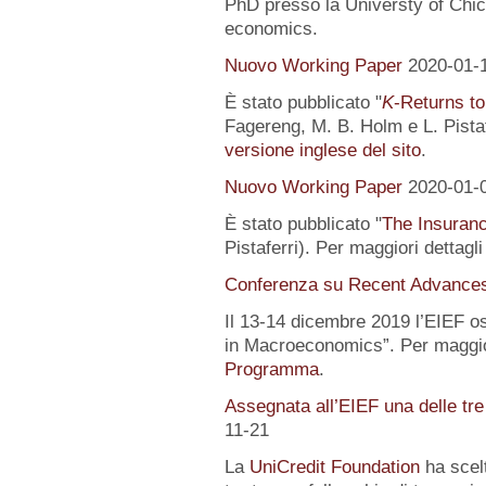
PhD presso la Universty of Chic
economics.
Nuovo Working Paper
2020-01-
È stato pubblicato "
K
-Returns to
Fagereng, M. B. Holm e L. Pistafe
versione inglese del sito
.
Nuovo Working Paper
2020-01-
È stato pubblicato "
The Insuranc
Pistaferri). Per maggiori dettagl
Conferenza su Recent Advance
Il 13-14 dicembre 2019 l’EIEF o
in Macroeconomics”. Per maggior
Programma
.
Assegnata all’EIEF una delle tr
11-21
La
UniCredit Foundation
ha scelt