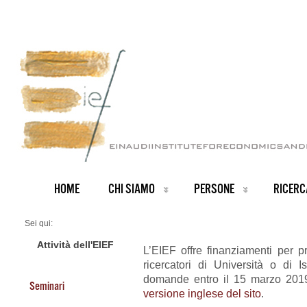
HOME
CHI SIAMO
PERSONE
RICERC
Sei qui:
Home
ARCHIVIO NOTIZIE
Attività dell'EIEF
L’EIEF offre finanziamenti per p
News IT archive
ricercatori di Università o di Ist
Finanziamenti per progetti di ricerca
domande entro il 15 marzo 2019.
Seminari
versione inglese del sito
.