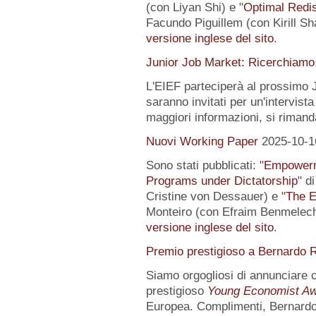
(con Liyan Shi) e "
Optimal Redis
Facundo Piguillem (con Kirill Sh
versione inglese del sito
.
Junior Job Market: Ricerchiamo 
L'EIEF parteciperà al prossimo J
saranno invitati per un'intervista
maggiori informazioni, si rimand
Nuovi Working Paper
2025-10-1
Sono stati pubblicati: "
Empowerme
Programs under Dictatorship
" d
Cristine von Dessauer) e "
The E
Monteiro (con Efraim Benmelech)
versione inglese del sito
.
Premio prestigioso a Bernardo R
Siamo orgogliosi di annunciare
prestigioso
Young Economist Aw
Europea. Complimenti, Bernardo