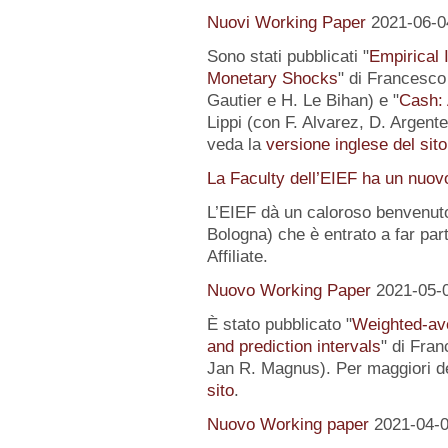
Nuovi Working Paper
2021-06-0
Sono stati pubblicati "
Empirical I
Monetary Shocks
" di Francesco 
Gautier e H. Le Bihan) e "
Cash: 
Lippi (con F. Alvarez, D. Argente
veda la
versione inglese del sito
La Faculty dell’EIEF ha un nuo
L’EIEF dà un caloroso benvenut
Bologna) che è entrato a far pa
Affiliate.
Nuovo Working Paper
2021-05-
È stato pubblicato "
Weighted-av
and prediction intervals
" di Fra
Jan R. Magnus). Per maggiori de
sito
.
Nuovo Working paper
2021-04-