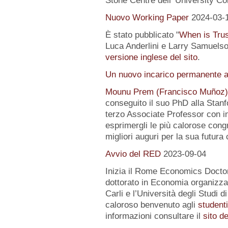
Stone Centre dell' University Co
Nuovo Working Paper
2024-03-
È stato pubblicato "
When is Tru
Luca Anderlini e Larry Samuelson
versione inglese del sito
.
Un nuovo incarico permanente a
Mounu Prem (Francisco Muñoz)
conseguito il suo PhD alla Stanfo
terzo Associate Professor con i
esprimergli le più calorose congra
migliori auguri per la sua futura 
Avvio del RED
2023-09-04
Inizia il Rome Economics Docto
dottorato in Economia organizz
Carli e l’Università degli Studi 
caloroso benvenuto agli
student
informazioni consultare il
sito d