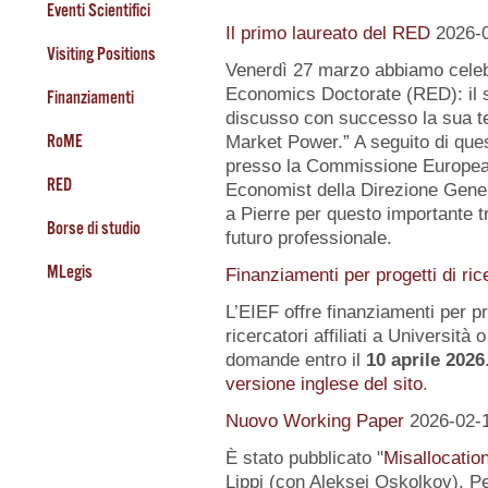
Eventi Scientifici
Il primo laureato del RED
2026-
Visiting Positions
Venerdì 27 marzo abbiamo celeb
Economics Doctorate (RED): il s
Finanziamenti
discusso con successo la sua te
RoME
Market Power.” A seguito di quest
presso la Commissione Europea, 
RED
Economist della Direzione Gener
a Pierre per questo importante tr
Borse di studio
futuro professionale.
MLegis
Finanziamenti per progetti di ric
L’EIEF offre finanziamenti per pr
ricercatori affiliati a Università o 
domande entro il
10 aprile 2026
versione inglese del sito
.
Nuovo Working Paper
2026-02-
È stato pubblicato "
Misallocatio
Lippi (con Aleksei Oskolkov). Pe