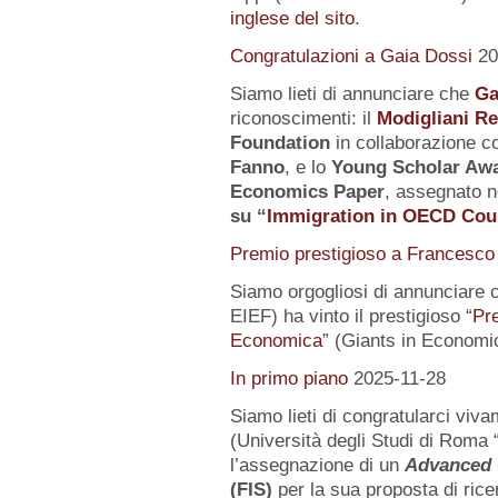
inglese del sito
.
Congratulazioni a Gaia Dossi
20
Siamo lieti di annunciare che
Ga
riconoscimenti: il
Modigliani R
Foundation
in collaborazione co
Fanno
, e lo
Young Scholar Awa
Economics Paper
, assegnato n
su
“
Immigration in OECD Cou
Premio prestigioso a Francesco 
Siamo orgogliosi di annunciare 
EIEF) ha vinto il prestigioso “
Pr
Economica
” (Giants in Economi
In primo piano
2025-11-28
Siamo lieti di congratularci vi
(Università degli Studi di Roma 
l’assegnazione di un
Advanced 
(FIS)
per la sua proposta di rice