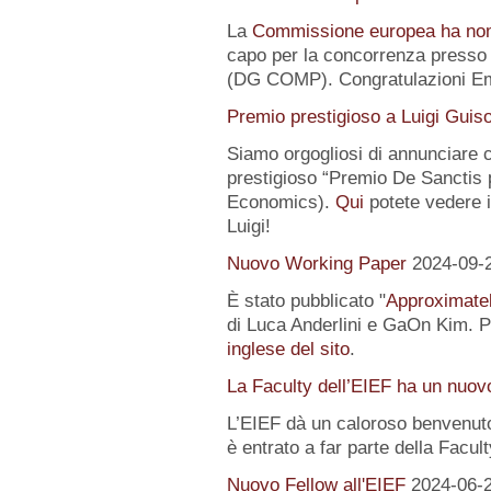
La
Commissione europea ha no
capo per la concorrenza presso 
(DG COMP). Congratulazioni E
Premio prestigioso a Luigi Guis
Siamo orgogliosi di annunciare
prestigioso “Premio De Sanctis 
Economics).
Qui
potete vedere i 
Luigi!
Nuovo Working Paper
2024-09-
È stato pubblicato "
Approximatel
di Luca Anderlini e GaOn Kim. Pe
inglese del sito
.
La Faculty dell’EIEF ha un nuo
L’EIEF dà un caloroso benvenut
è entrato a far parte della Facul
Nuovo Fellow all'EIEF
2024-06-