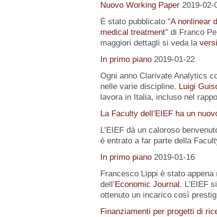
Nuovo Working Paper
2019-02-
È stato pubblicato "
A nonlinear 
medical treatment
” di Franco Pe
maggiori dettagli si veda la
versi
In primo piano
2019-01-22
Ogni anno Clarivate Analytics com
nelle varie discipline.
Luigi Guis
lavora in Italia, incluso nel rapp
La Faculty dell’EIEF ha un nuo
L’EIEF dà un caloroso benvenut
è entrato a far parte della Facu
In primo piano
2019-01-16
Francesco Lippi è stato appena 
dell’
Economic Journal
. L’EIEF s
ottenuto un incarico così presti
Finanziamenti per progetti di ric