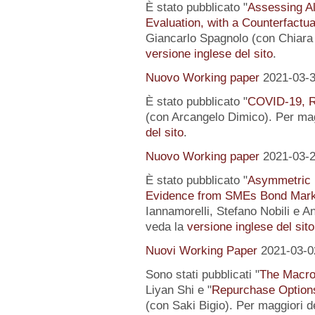
È stato pubblicato "
Assessing Al
Evaluation, with a Counterfactu
Giancarlo Spagnolo (con Chiara L
versione inglese del sito
.
Nuovo Working paper
2021-03-
È stato pubblicato "
COVID-19, R
(con Arcangelo Dimico). Per magg
del sito
.
Nuovo Working paper
2021-03-
È stato pubblicato "
Asymmetric I
Evidence from SMEs Bond Mark
Iannamorelli, Stefano Nobili e An
veda la
versione inglese del sito
Nuovi Working Paper
2021-03-0
Sono stati pubblicati "
The Macro
Liyan Shi e "
Repurchase Options
(con Saki Bigio). Per maggiori de