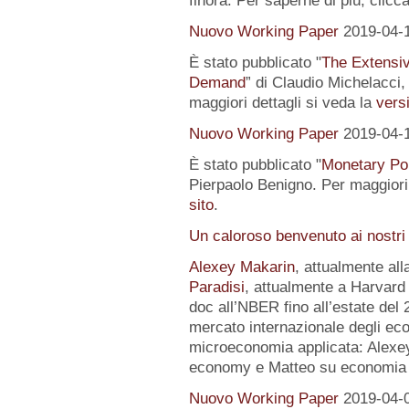
finora. Per saperne di più, clicc
Nuovo Working Paper
2019-04-
È stato pubblicato "
The Extensi
Demand
” di Claudio Michelacci,
maggiori dettagli si veda la
versi
Nuovo Working Paper
2019-04-
È stato pubblicato "
Monetary Pol
Pierpaolo Benigno. Per maggiori 
sito
.
Un caloroso benvenuto ai nostri
Alexey Makarin
, attualmente al
Paradisi
, attualmente a Harvard 
doc all’NBER fino all’estate del 
mercato internazionale degli eco
microeconomia applicata: Alexey 
economy e Matteo su economia p
Nuovo Working Paper
2019-04-