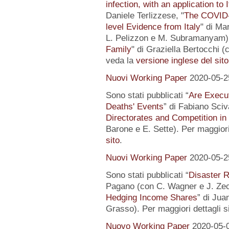
infection, with an application to 
Daniele Terlizzese, "
The COVID-1
level Evidence from Italy
" di Ma
L. Pelizzon e M. Subramanyam) 
Family
" di Graziella Bertocchi (
veda la
versione inglese del sito
Nuovi Working Paper
2020-05-2
Sono stati pubblicati “
Are Execut
Deaths' Events
” di Fabiano Sciv
Directorates and Competition in
Barone e E. Sette). Per maggiori
sito
.
Nuovi Working Paper
2020-05-2
Sono stati pubblicati “
Disaster R
Pagano (con C. Wagner e J. Zec
Hedging Income Shares
” di Jua
Grasso). Per maggiori dettagli s
Nuovo Working Paper
2020-05-