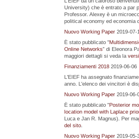
L’EIEF dà un caloroso benvenut
University) che è entrato a par 
Professor. Alexey è un microeco
political economy ed economia 
Nuovo Working Paper
2019-07-
È stato pubblicato "
Multidimensi
Online Networks
” di Eleonora P
maggiori dettagli si veda la
versi
Finanziamenti 2018
2019-06-06
L'EIEF ha assegnato finanziamenti
anno. L'elenco dei vincitori è di
Nuovo Working Paper
2019-06-
È stato pubblicato "
Posterior mo
location model with Laplace prio
Luca e Jan R. Magnus). Per magg
del sito
.
Nuovo Working Paper
2019-05-