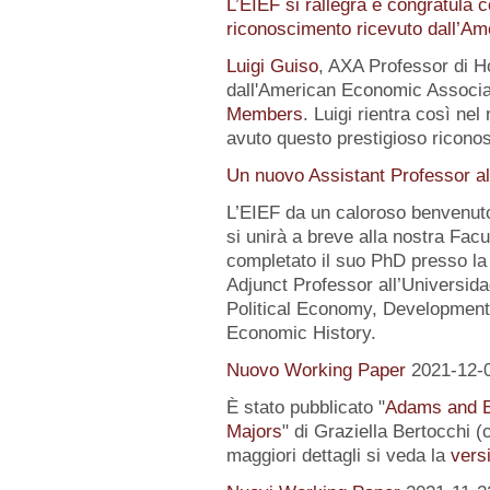
L’EIEF si rallegra e congratula c
riconoscimento ricevuto dall’A
Luigi Guiso
, AXA Professor di Ho
dall'American Economic Associat
Members
. Luigi rientra così nel
avuto questo prestigioso ricon
Un nuovo Assistant Professor al
L’EIEF da un caloroso benvenut
si unirà a breve alla nostra Fa
completato il suo PhD presso la
Adjunct Professor all’Universida
Political Economy, Development
Economic History.
Nuovo Working Paper
2021-12-
È stato pubblicato "
Adams and E
Majors
" di Graziella Bertocchi 
maggiori dettagli si veda la
versi