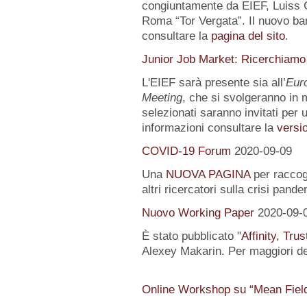
congiuntamente da EIEF, Luiss Gu
Roma “Tor Vergata”. Il nuovo ba
consultare la
pagina del sito
.
Junior Job Market: Ricerchiamo
L'EIEF sarà presente sia all’
Eur
Meeting
, che si svolgeranno in m
selezionati saranno invitati per u
informazioni consultare la
versio
COVID-19 Forum
2020-09-09
Una
NUOVA PAGINA
per raccogl
altri ricercatori sulla crisi pand
Nuovo Working Paper
2020-09-
È stato pubblicato "
Affinity, Tru
Alexey Makarin. Per maggiori det
Online Workshop su “Mean Fiel