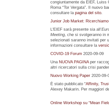
congiuntamente da EIEF, Luiss Gu
Roma “Tor Vergata”. Il nuovo ba
consultare la
pagina del sito
.
Junior Job Market: Ricerchiamo
L'EIEF sarà presente sia all’
Eur
Meeting
, che si svolgeranno in m
selezionati saranno invitati per u
informazioni consultare la
versio
COVID-19 Forum
2020-09-09
Una
NUOVA PAGINA
per raccogl
altri ricercatori sulla crisi pand
Nuovo Working Paper
2020-09-
È stato pubblicato "
Affinity, Tru
Alexey Makarin. Per maggiori det
Online Workshop su “Mean Fiel