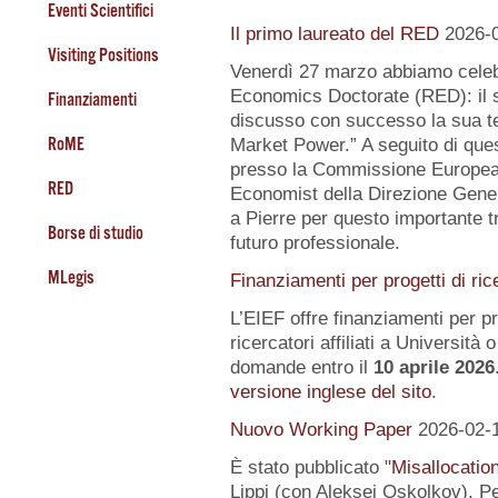
Eventi Scientifici
Il primo laureato del RED
2026-
Visiting Positions
Venerdì 27 marzo abbiamo celeb
Economics Doctorate (RED): il s
Finanziamenti
discusso con successo la sua te
RoME
Market Power.” A seguito di quest
presso la Commissione Europea, 
RED
Economist della Direzione Gener
a Pierre per questo importante tr
Borse di studio
futuro professionale.
MLegis
Finanziamenti per progetti di ric
L’EIEF offre finanziamenti per pr
ricercatori affiliati a Università o 
domande entro il
10 aprile 2026
versione inglese del sito
.
Nuovo Working Paper
2026-02-
È stato pubblicato "
Misallocatio
Lippi (con Aleksei Oskolkov). Pe