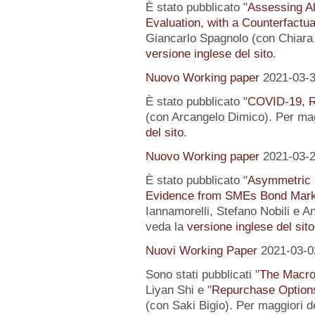
È stato pubblicato "
Assessing Al
Evaluation, with a Counterfactu
Giancarlo Spagnolo (con Chiara L
versione inglese del sito
.
Nuovo Working paper
2021-03-
È stato pubblicato "
COVID-19, R
(con Arcangelo Dimico). Per magg
del sito
.
Nuovo Working paper
2021-03-
È stato pubblicato "
Asymmetric I
Evidence from SMEs Bond Mark
Iannamorelli, Stefano Nobili e An
veda la
versione inglese del sito
Nuovi Working Paper
2021-03-0
Sono stati pubblicati "
The Macro
Liyan Shi e "
Repurchase Options
(con Saki Bigio). Per maggiori de