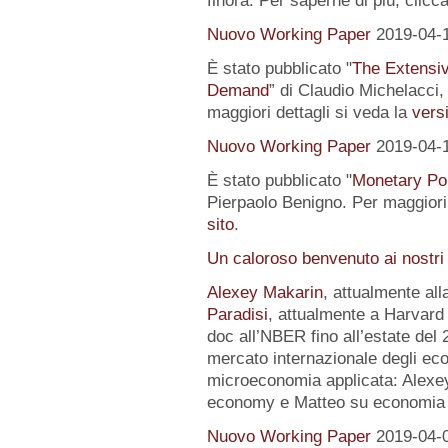
finora. Per saperne di più, clicc
Nuovo Working Paper
2019-04-
È stato pubblicato "
The Extensi
Demand
” di Claudio Michelacci,
maggiori dettagli si veda la
versi
Nuovo Working Paper
2019-04-
È stato pubblicato "
Monetary Pol
Pierpaolo Benigno. Per maggiori 
sito
.
Un caloroso benvenuto ai nostri
Alexey Makarin
, attualmente al
Paradisi
, attualmente a Harvard 
doc all’NBER fino all’estate del 
mercato internazionale degli eco
microeconomia applicata: Alexey 
economy e Matteo su economia p
Nuovo Working Paper
2019-04-