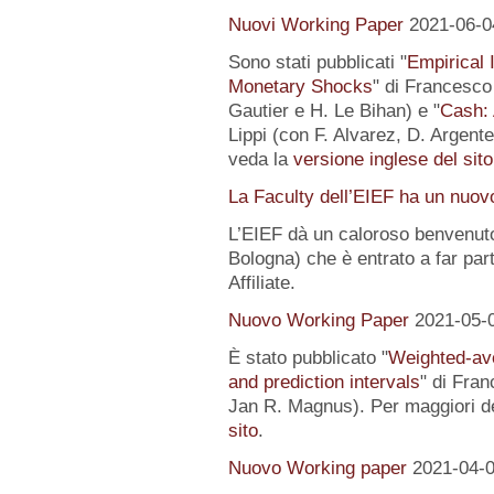
Nuovi Working Paper
2021-06-0
Sono stati pubblicati "
Empirical I
Monetary Shocks
" di Francesco 
Gautier e H. Le Bihan) e "
Cash: 
Lippi (con F. Alvarez, D. Argente
veda la
versione inglese del sito
La Faculty dell’EIEF ha un nuo
L’EIEF dà un caloroso benvenut
Bologna) che è entrato a far pa
Affiliate.
Nuovo Working Paper
2021-05-
È stato pubblicato "
Weighted-av
and prediction intervals
" di Fra
Jan R. Magnus). Per maggiori de
sito
.
Nuovo Working paper
2021-04-