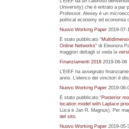
L’EIEF dà un caloroso benvenut
University) che è entrato a par 
Professor. Alexey è un microeco
political economy ed economia 
Nuovo Working Paper
2019-07-
È stato pubblicato "
Multidimensi
Online Networks
” di Eleonora P
maggiori dettagli si veda la
versi
Finanziamenti 2018
2019-06-06
L'EIEF ha assegnato finanziamenti
anno. L'elenco dei vincitori è di
Nuovo Working Paper
2019-06-
È stato pubblicato "
Posterior mo
location model with Laplace prio
Luca e Jan R. Magnus). Per magg
del sito
.
Nuovo Working Paper
2019-05-