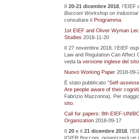
Il
20-21 dicembre 2018
, l’EIEF 
Bocconi Workshop on Industrial
consultare il
Programma
.
1st EIEF and Oliver Wyman Lect
Studies
2018-11-20
Il 27 novembre 2018, l’EIEF osp
Law and Regulation Can Affect O
veda
la versione inglese del sito
Nuovo Working Paper
2018-09-
È stato pubblicato "
Self-assessed
Are people aware of their cognit
Fabrizio Mazzonna). Per maggior
sito
.
Call for papers: 8th EIEF-UNIB
Organization
2018-09-17
Il
20
e il
21 dicembre 2018
, l'E
IGIER Bocconi, organizzerà un