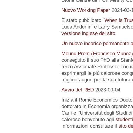
Stone Centre dell' University Co
Nuovo Working Paper
2024-03-
È stato pubblicato "
When is Tru
Luca Anderlini e Larry Samuelson
versione inglese del sito
.
Un nuovo incarico permanente a
Mounu Prem (Francisco Muñoz)
conseguito il suo PhD alla Stanfo
terzo Associate Professor con i
esprimergli le più calorose congra
migliori auguri per la sua futura 
Avvio del RED
2023-09-04
Inizia il Rome Economics Docto
dottorato in Economia organizz
Carli e l’Università degli Studi 
caloroso benvenuto agli
student
informazioni consultare il
sito d