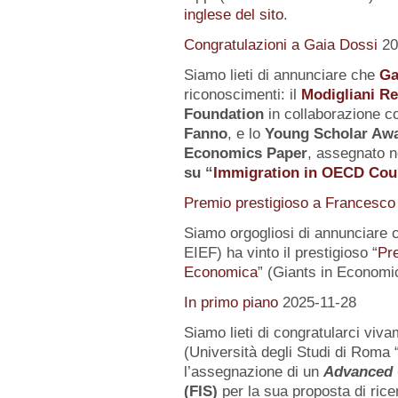
inglese del sito
.
Congratulazioni a Gaia Dossi
20
Siamo lieti di annunciare che
Ga
riconoscimenti: il
Modigliani R
Foundation
in collaborazione co
Fanno
, e lo
Young Scholar Awa
Economics Paper
, assegnato n
su
“
Immigration in OECD Cou
Premio prestigioso a Francesco 
Siamo orgogliosi di annunciare 
EIEF) ha vinto il prestigioso “
Pr
Economica
” (Giants in Economi
In primo piano
2025-11-28
Siamo lieti di congratularci vi
(Università degli Studi di Roma 
l’assegnazione di un
Advanced 
(FIS)
per la sua proposta di rice