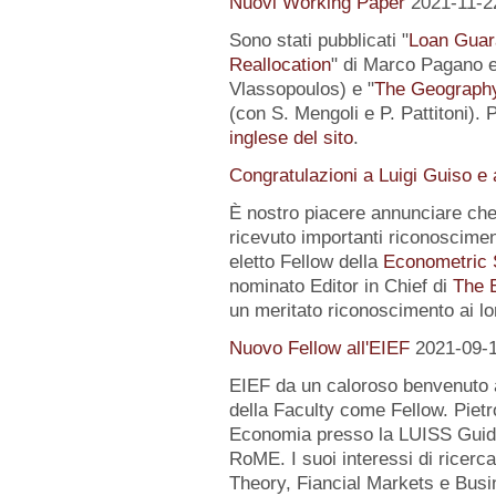
Nuovi Working Paper
2021-11-2
Sono stati pubblicati "
Loan Guar
Reallocation
" di Marco Pagano e 
Vlassopoulos) e "
The Geography 
(con S. Mengoli e P. Pattitoni). 
inglese del sito
.
Congratulazioni a Luigi Guiso e
È nostro piacere annunciare che
ricevuto importanti riconoscimen
eletto Fellow della
Econometric 
nominato Editor in Chief di
The 
un meritato riconoscimento ai lo
Nuovo Fellow all'EIEF
2021-09-
EIEF da un caloroso benvenuto
della Faculty come Fellow. Pietr
Economia presso la LUISS Guido
RoME. I suoi interessi di rice
Theory, Fiancial Markets e Busi