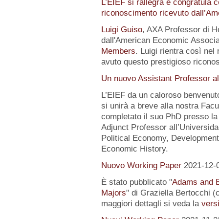
L’EIEF si rallegra e congratula c
riconoscimento ricevuto dall’A
Luigi Guiso
, AXA Professor di Ho
dall'American Economic Associat
Members
. Luigi rientra così nel
avuto questo prestigioso ricon
Un nuovo Assistant Professor al
L’EIEF da un caloroso benvenut
si unirà a breve alla nostra Fa
completato il suo PhD presso la
Adjunct Professor all’Universida
Political Economy, Development
Economic History.
Nuovo Working Paper
2021-12-
È stato pubblicato "
Adams and E
Majors
" di Graziella Bertocchi 
maggiori dettagli si veda la
versi