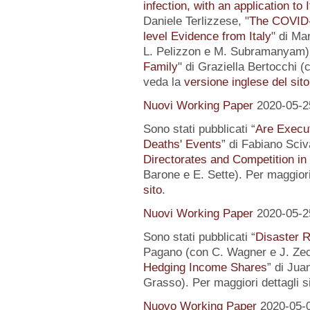
infection, with an application to 
Daniele Terlizzese, "
The COVID-1
level Evidence from Italy
" di Ma
L. Pelizzon e M. Subramanyam) 
Family
" di Graziella Bertocchi (
veda la
versione inglese del sito
Nuovi Working Paper
2020-05-2
Sono stati pubblicati “
Are Execut
Deaths' Events
” di Fabiano Sciv
Directorates and Competition in
Barone e E. Sette). Per maggiori
sito
.
Nuovi Working Paper
2020-05-2
Sono stati pubblicati “
Disaster R
Pagano (con C. Wagner e J. Zec
Hedging Income Shares
” di Jua
Grasso). Per maggiori dettagli s
Nuovo Working Paper
2020-05-