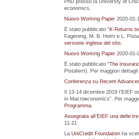
PhD presso la Universty of Chic
economics.
Nuovo Working Paper
2020-01-
È stato pubblicato "
K
-Returns to
Fagereng, M. B. Holm e L. Pistafe
versione inglese del sito
.
Nuovo Working Paper
2020-01-
È stato pubblicato "
The Insuranc
Pistaferri). Per maggiori dettagl
Conferenza su Recent Advance
Il 13-14 dicembre 2019 l’EIEF o
in Macroeconomics”. Per maggior
Programma
.
Assegnata all’EIEF una delle tr
11-21
La
UniCredit Foundation
ha scelt