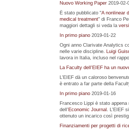
Nuovo Working Paper
2019-02-
È stato pubblicato "
A nonlinear 
medical treatment
” di Franco Pe
maggiori dettagli si veda la
versi
In primo piano
2019-01-22
Ogni anno Clarivate Analytics com
nelle varie discipline.
Luigi Guis
lavora in Italia, incluso nel rapp
La Faculty dell’EIEF ha un nuo
L’EIEF dà un caloroso benvenut
è entrato a far parte della Facu
In primo piano
2019-01-16
Francesco Lippi è stato appena 
dell’
Economic Journal
. L’EIEF s
ottenuto un incarico così presti
Finanziamenti per progetti di ric