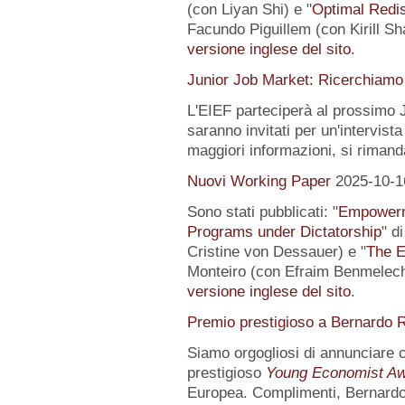
(con Liyan Shi) e "
Optimal Redis
Facundo Piguillem (con Kirill Sh
versione inglese del sito
.
Junior Job Market: Ricerchiamo 
L'EIEF parteciperà al prossimo J
saranno invitati per un'intervista
maggiori informazioni, si rimand
Nuovi Working Paper
2025-10-1
Sono stati pubblicati: "
Empowerme
Programs under Dictatorship
" d
Cristine von Dessauer) e "
The E
Monteiro (con Efraim Benmelech)
versione inglese del sito
.
Premio prestigioso a Bernardo R
Siamo orgogliosi di annunciare
prestigioso
Young Economist Aw
Europea. Complimenti, Bernardo