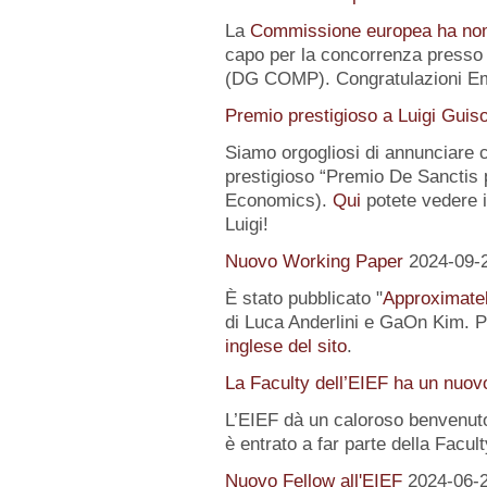
La
Commissione europea ha no
capo per la concorrenza presso 
(DG COMP). Congratulazioni E
Premio prestigioso a Luigi Guis
Siamo orgogliosi di annunciare
prestigioso “Premio De Sanctis 
Economics).
Qui
potete vedere i 
Luigi!
Nuovo Working Paper
2024-09-
È stato pubblicato "
Approximatel
di Luca Anderlini e GaOn Kim. Pe
inglese del sito
.
La Faculty dell’EIEF ha un nuo
L’EIEF dà un caloroso benvenut
è entrato a far parte della Facul
Nuovo Fellow all'EIEF
2024-06-