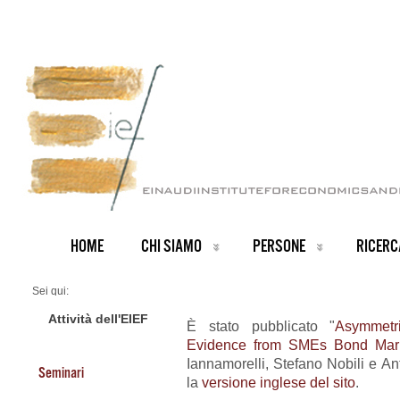
HOME
CHI SIAMO
PERSONE
RICERC
Sei qui:
Home
ARCHIVIO NOTIZIE
Attività dell'EIEF
È stato pubblicato "
Asymmetr
News IT archive
Evidence from SMEs Bond Mar
Nuovo Working paper
Iannamorelli, Stefano Nobili e An
Seminari
la
versione inglese del sito
.