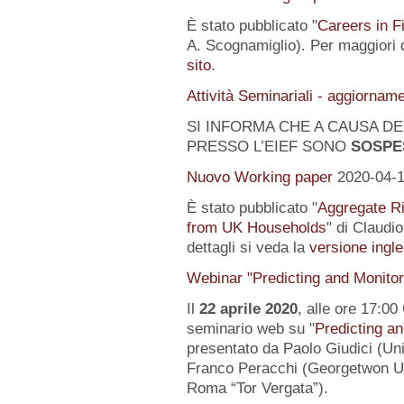
È stato pubblicato "
Careers in F
A. Scognamiglio). Per maggiori d
sito
.
Attività Seminariali - aggiornam
SI INFORMA CHE A CAUSA DEL
PRESSO L’EIEF SONO
SOSPE
Nuovo Working paper
2020-04-
È stato pubblicato "
Aggregate Ri
from UK Households
" di Claudi
dettagli si veda la
versione ingle
Webinar "Predicting and Monito
Il
22 aprile 2020
, alle ore 17:00
seminario web su "
Predicting a
presentato da Paolo Giudici (Uni
Franco Peracchi (Georgetwon Uni
Roma “Tor Vergata”).