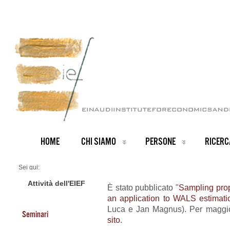
HOME
CHI SIAMO
PERSONE
RICERC
Sei qui:
Home
ARCHIVIO NOTIZIE
Attività dell'EIEF
È stato pubblicato "
Sampling prop
News IT archive
an application to WALS estimati
Nuovo Working Paper
Luca e Jan Magnus). Per maggior
Seminari
sito
.