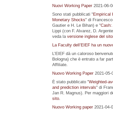
Nuovi Working Paper
2021-06-0
Sono stati pubblicati "
Empirical I
Monetary Shocks
" di Francesco 
Gautier e H. Le Bihan) e "
Cash: 
Lippi (con F. Alvarez, D. Argente
veda la
versione inglese del sito
La Faculty dell’EIEF ha un nuo
L’EIEF dà un caloroso benvenut
Bologna) che è entrato a far pa
Affiliate.
Nuovo Working Paper
2021-05-
È stato pubblicato "
Weighted-av
and prediction intervals
" di Fra
Jan R. Magnus). Per maggiori de
sito
.
Nuovo Working paper
2021-04-