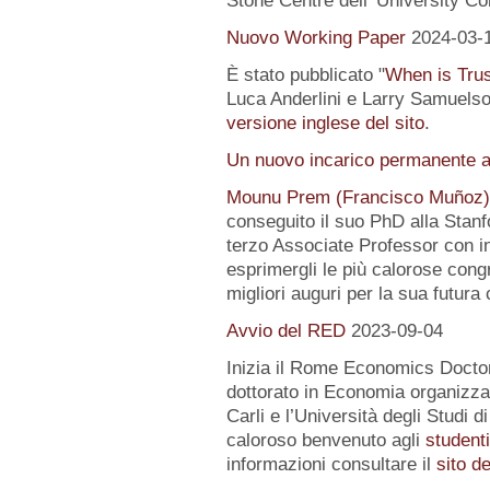
Stone Centre dell' University Co
Nuovo Working Paper
2024-03-
È stato pubblicato "
When is Tru
Luca Anderlini e Larry Samuelson
versione inglese del sito
.
Un nuovo incarico permanente a
Mounu Prem (Francisco Muñoz)
conseguito il suo PhD alla Stanfo
terzo Associate Professor con i
esprimergli le più calorose congra
migliori auguri per la sua futura 
Avvio del RED
2023-09-04
Inizia il Rome Economics Docto
dottorato in Economia organizz
Carli e l’Università degli Studi 
caloroso benvenuto agli
student
informazioni consultare il
sito d