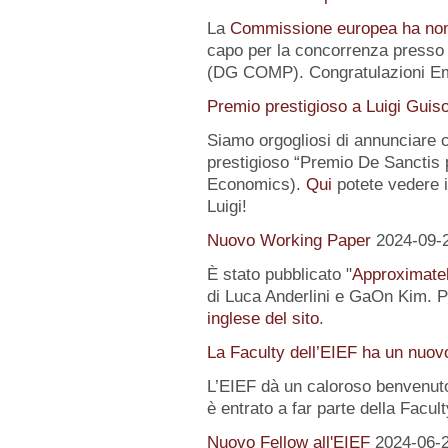
La
Commissione europea ha no
capo per la concorrenza presso 
(DG COMP). Congratulazioni E
Premio prestigioso a Luigi Guis
Siamo orgogliosi di annunciare
prestigioso “Premio De Sanctis 
Economics).
Qui
potete vedere i 
Luigi!
Nuovo Working Paper
2024-09-
È stato pubblicato "
Approximatel
di Luca Anderlini e GaOn Kim. Pe
inglese del sito
.
La Faculty dell’EIEF ha un nuo
L’EIEF dà un caloroso benvenut
è entrato a far parte della Facul
Nuovo Fellow all'EIEF
2024-06-