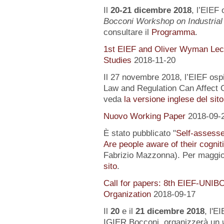
Il
20-21 dicembre 2018
, l’EIEF 
Bocconi Workshop on Industrial
consultare il
Programma
.
1st EIEF and Oliver Wyman Lect
Studies
2018-11-20
Il 27 novembre 2018, l’EIEF osp
Law and Regulation Can Affect O
veda
la versione inglese del sito
Nuovo Working Paper
2018-09-
È stato pubblicato "
Self-assessed
Are people aware of their cognit
Fabrizio Mazzonna). Per maggior
sito
.
Call for papers: 8th EIEF-UNIB
Organization
2018-09-17
Il
20
e il
21 dicembre 2018
, l'E
IGIER Bocconi, organizzerà un