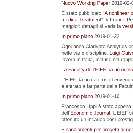
Nuovo Working Paper
2019-02-
È stato pubblicato "
A nonlinear 
medical treatment
” di Franco Pe
maggiori dettagli si veda la
versi
In primo piano
2019-01-22
Ogni anno Clarivate Analytics com
nelle varie discipline.
Luigi Guis
lavora in Italia, incluso nel rapp
La Faculty dell’EIEF ha un nuo
L’EIEF dà un caloroso benvenut
è entrato a far parte della Facu
In primo piano
2019-01-16
Francesco Lippi è stato appena 
dell’
Economic Journal
. L’EIEF s
ottenuto un incarico così presti
Finanziamenti per progetti di ric