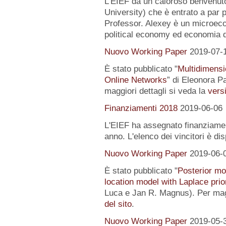
L’EIEF dà un caloroso benvenut
University) che è entrato a par 
Professor. Alexey è un microeco
political economy ed economia 
Nuovo Working Paper
2019-07-
È stato pubblicato "
Multidimensi
Online Networks
” di Eleonora P
maggiori dettagli si veda la
versi
Finanziamenti 2018
2019-06-06
L'EIEF ha assegnato finanziamenti
anno. L'elenco dei vincitori è di
Nuovo Working Paper
2019-06-
È stato pubblicato "
Posterior mo
location model with Laplace prio
Luca e Jan R. Magnus). Per magg
del sito
.
Nuovo Working Paper
2019-05-