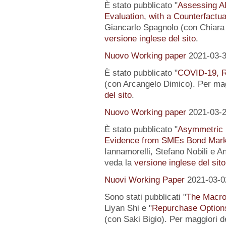
È stato pubblicato "
Assessing Al
Evaluation, with a Counterfactu
Giancarlo Spagnolo (con Chiara L
versione inglese del sito
.
Nuovo Working paper
2021-03-
È stato pubblicato "
COVID-19, R
(con Arcangelo Dimico). Per magg
del sito
.
Nuovo Working paper
2021-03-
È stato pubblicato "
Asymmetric I
Evidence from SMEs Bond Mark
Iannamorelli, Stefano Nobili e An
veda la
versione inglese del sito
Nuovi Working Paper
2021-03-0
Sono stati pubblicati "
The Macro
Liyan Shi e "
Repurchase Options
(con Saki Bigio). Per maggiori de