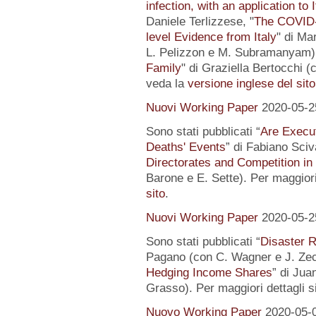
infection, with an application to 
Daniele Terlizzese, "
The COVID-1
level Evidence from Italy
" di Ma
L. Pelizzon e M. Subramanyam) 
Family
" di Graziella Bertocchi (
veda la
versione inglese del sito
Nuovi Working Paper
2020-05-2
Sono stati pubblicati “
Are Execut
Deaths' Events
” di Fabiano Sciv
Directorates and Competition in
Barone e E. Sette). Per maggiori
sito
.
Nuovi Working Paper
2020-05-2
Sono stati pubblicati “
Disaster R
Pagano (con C. Wagner e J. Zec
Hedging Income Shares
” di Jua
Grasso). Per maggiori dettagli s
Nuovo Working Paper
2020-05-