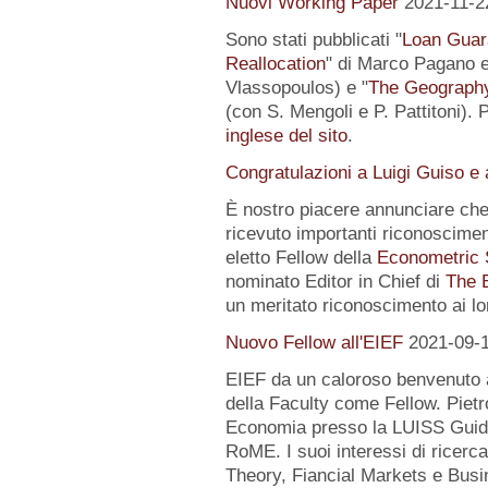
Nuovi Working Paper
2021-11-2
Sono stati pubblicati "
Loan Guar
Reallocation
" di Marco Pagano e 
Vlassopoulos) e "
The Geography 
(con S. Mengoli e P. Pattitoni). 
inglese del sito
.
Congratulazioni a Luigi Guiso e
È nostro piacere annunciare che
ricevuto importanti riconoscimen
eletto Fellow della
Econometric 
nominato Editor in Chief di
The 
un meritato riconoscimento ai lo
Nuovo Fellow all'EIEF
2021-09-
EIEF da un caloroso benvenuto
della Faculty come Fellow. Pietr
Economia presso la LUISS Guido
RoME. I suoi interessi di rice
Theory, Fiancial Markets e Busi