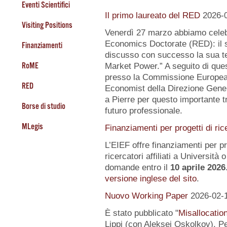
Eventi Scientifici
Il primo laureato del RED
2026-
Visiting Positions
Venerdì 27 marzo abbiamo celeb
Economics Doctorate (RED): il s
Finanziamenti
discusso con successo la sua te
RoME
Market Power.” A seguito di quest
presso la Commissione Europea, 
RED
Economist della Direzione Gener
a Pierre per questo importante tr
Borse di studio
futuro professionale.
MLegis
Finanziamenti per progetti di ric
L’EIEF offre finanziamenti per pr
ricercatori affiliati a Università o 
domande entro il
10 aprile 2026
versione inglese del sito
.
Nuovo Working Paper
2026-02-
È stato pubblicato "
Misallocatio
Lippi (con Aleksei Oskolkov). Pe