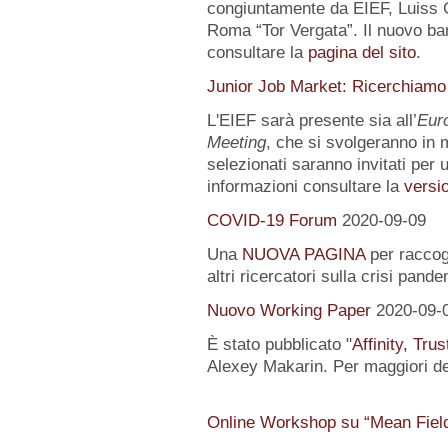
congiuntamente da EIEF, Luiss Gu
Roma “Tor Vergata”. Il nuovo ba
consultare la
pagina del sito
.
Junior Job Market: Ricerchiamo
L'EIEF sarà presente sia all’
Eur
Meeting
, che si svolgeranno in m
selezionati saranno invitati per u
informazioni consultare la
versio
COVID-19 Forum
2020-09-09
Una
NUOVA PAGINA
per raccogl
altri ricercatori sulla crisi pand
Nuovo Working Paper
2020-09-
È stato pubblicato "
Affinity, Tru
Alexey Makarin. Per maggiori det
Online Workshop su “Mean Fiel