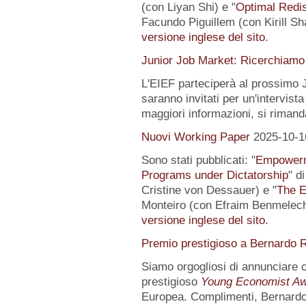
(con Liyan Shi) e "
Optimal Redis
Facundo Piguillem (con Kirill Sh
versione inglese del sito
.
Junior Job Market: Ricerchiamo 
L'EIEF parteciperà al prossimo J
saranno invitati per un'intervista
maggiori informazioni, si rimand
Nuovi Working Paper
2025-10-1
Sono stati pubblicati: "
Empowerme
Programs under Dictatorship
" d
Cristine von Dessauer) e "
The E
Monteiro (con Efraim Benmelech)
versione inglese del sito
.
Premio prestigioso a Bernardo R
Siamo orgogliosi di annunciare
prestigioso
Young Economist Aw
Europea. Complimenti, Bernardo