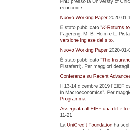
PhD presso la Universty of Chic
economics.
Nuovo Working Paper
2020-01-
È stato pubblicato "
K
-Returns to
Fagereng, M. B. Holm e L. Pistafe
versione inglese del sito
.
Nuovo Working Paper
2020-01-
È stato pubblicato "
The Insuranc
Pistaferri). Per maggiori dettagl
Conferenza su Recent Advance
Il 13-14 dicembre 2019 l’EIEF o
in Macroeconomics”. Per maggior
Programma
.
Assegnata all’EIEF una delle tr
11-21
La
UniCredit Foundation
ha scelt