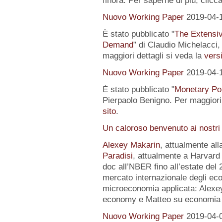
finora. Per saperne di più, clicc
Nuovo Working Paper
2019-04-
È stato pubblicato "
The Extensi
Demand
” di Claudio Michelacci,
maggiori dettagli si veda la
versi
Nuovo Working Paper
2019-04-
È stato pubblicato "
Monetary Pol
Pierpaolo Benigno. Per maggiori 
sito
.
Un caloroso benvenuto ai nostri
Alexey Makarin
, attualmente al
Paradisi
, attualmente a Harvard 
doc all’NBER fino all’estate del 
mercato internazionale degli eco
microeconomia applicata: Alexey 
economy e Matteo su economia p
Nuovo Working Paper
2019-04-