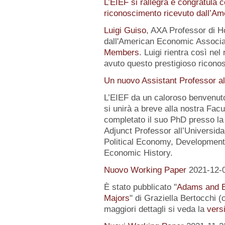
L’EIEF si rallegra e congratula c
riconoscimento ricevuto dall’A
Luigi Guiso
, AXA Professor di Ho
dall'American Economic Associat
Members
. Luigi rientra così nel
avuto questo prestigioso ricon
Un nuovo Assistant Professor al
L’EIEF da un caloroso benvenut
si unirà a breve alla nostra Fa
completato il suo PhD presso la
Adjunct Professor all’Universida
Political Economy, Development
Economic History.
Nuovo Working Paper
2021-12-
È stato pubblicato "
Adams and E
Majors
" di Graziella Bertocchi 
maggiori dettagli si veda la
versi