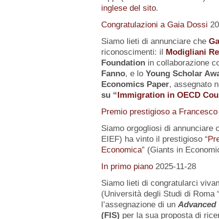
inglese del sito
.
Congratulazioni a Gaia Dossi
20
Siamo lieti di annunciare che
Ga
riconoscimenti: il
Modigliani R
Foundation
in collaborazione co
Fanno
, e lo
Young Scholar Awa
Economics Paper
, assegnato n
su
“
Immigration in OECD Cou
Premio prestigioso a Francesco 
Siamo orgogliosi di annunciare 
EIEF) ha vinto il prestigioso “
Pr
Economica
” (Giants in Economi
In primo piano
2025-11-28
Siamo lieti di congratularci vi
(Università degli Studi di Roma 
l’assegnazione di un
Advanced 
(FIS)
per la sua proposta di rice