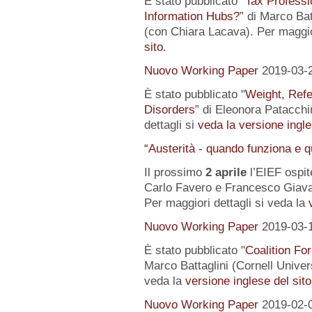
È stato pubblicato "
Tax Professi
Information Hubs?
” di Marco Bat
(con Chiara Lacava). Per maggior
sito
.
Nuovo Working Paper
2019-03-
È stato pubblicato "
Weight, Refe
Disorders
” di Eleonora Patacchin
dettagli si
veda la versione ingle
“Austerità - quando funziona e 
Il prossimo
2 aprile
l’EIEF ospit
Carlo Favero e Francesco Giavaz
Per maggiori dettagli si veda la
Nuovo Working Paper
2019-03-
È stato pubblicato "
Coalition For
Marco Battaglini (Cornell Univer
veda la
versione inglese del sito
Nuovo Working Paper
2019-02-