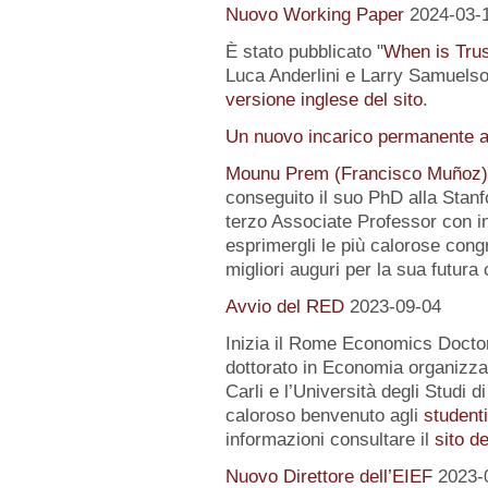
Nuovo Working Paper
2024-03-
È stato pubblicato "
When is Tru
Luca Anderlini e Larry Samuelson
versione inglese del sito
.
Un nuovo incarico permanente a
Mounu Prem (Francisco Muñoz)
conseguito il suo PhD alla Stanfo
terzo Associate Professor con i
esprimergli le più calorose congra
migliori auguri per la sua futura 
Avvio del RED
2023-09-04
Inizia il Rome Economics Docto
dottorato in Economia organizz
Carli e l’Università degli Studi 
caloroso benvenuto agli
student
informazioni consultare il
sito d
Nuovo Direttore dell’EIEF
2023-