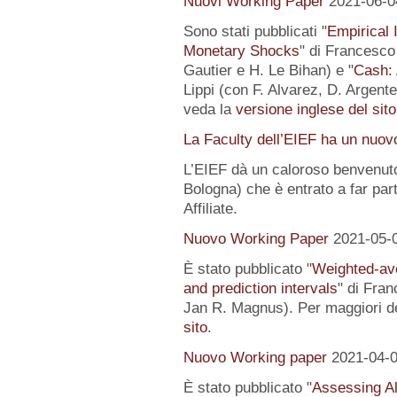
Nuovi Working Paper
2021-06-0
Sono stati pubblicati "
Empirical I
Monetary Shocks
" di Francesco 
Gautier e H. Le Bihan) e "
Cash: 
Lippi (con F. Alvarez, D. Argente
veda la
versione inglese del sito
La Faculty dell’EIEF ha un nuo
L’EIEF dà un caloroso benvenut
Bologna) che è entrato a far pa
Affiliate.
Nuovo Working Paper
2021-05-
È stato pubblicato "
Weighted-av
and prediction intervals
" di Fra
Jan R. Magnus). Per maggiori de
sito
.
Nuovo Working paper
2021-04-
È stato pubblicato "
Assessing Al