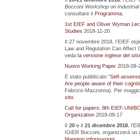
Bocconi Workshop on Industrial
consultare il
Programma
.
1st EIEF and Oliver Wyman Lect
Studies
2018-11-20
Il 27 novembre 2018, l’EIEF osp
Law and Regulation Can Affect O
veda
la versione inglese del sito
Nuovo Working Paper
2018-09-
È stato pubblicato "
Self-assessed
Are people aware of their cognit
Fabrizio Mazzonna). Per maggior
sito
.
Call for papers: 8th EIEF-UNIB
Organization
2018-09-17
Il
20
e il
21 dicembre 2018
, l'E
IGIER Bocconi, organizzerà un
Maggiori informazioni...