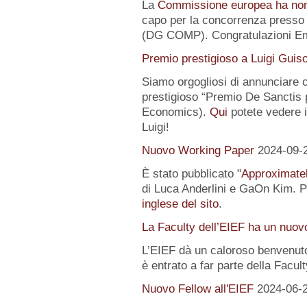
La
Commissione europea ha no
capo per la concorrenza presso 
(DG COMP). Congratulazioni E
Premio prestigioso a Luigi Guis
Siamo orgogliosi di annunciare
prestigioso “Premio De Sanctis 
Economics).
Qui
potete vedere i 
Luigi!
Nuovo Working Paper
2024-09-
È stato pubblicato "
Approximatel
di Luca Anderlini e GaOn Kim. Pe
inglese del sito
.
La Faculty dell’EIEF ha un nuo
L’EIEF dà un caloroso benvenut
è entrato a far parte della Facul
Nuovo Fellow all'EIEF
2024-06-