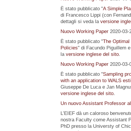
È stato pubblicato "
A Simple Pl
di Francesco Lippi (con Fernand
dettagli si veda la
versione ingle
Nuovo Working Paper
2020-03-
È stato pubblicato "
The Optimal
Policies
" di Facundo Piguillem e
la
versione inglese del sito
.
Nuovo Working Paper
2020-03-
È stato pubblicato "
Sampling pro
with an application to WALS est
Giuseppe De Luca e Jan Magnus).
versione inglese del sito
.
Un nuovo Assistant Professor a
L’EIEF dà un caloroso benvenut
nostra Faculty come Assistant P
PhD presso la Universty of Chic