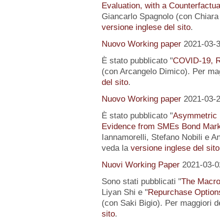
Evaluation, with a Counterfactu
Giancarlo Spagnolo (con Chiara L
versione inglese del sito
.
Nuovo Working paper
2021-03-
È stato pubblicato "
COVID-19, R
(con Arcangelo Dimico). Per magg
del sito
.
Nuovo Working paper
2021-03-
È stato pubblicato "
Asymmetric I
Evidence from SMEs Bond Mark
Iannamorelli, Stefano Nobili e An
veda la
versione inglese del sito
Nuovi Working Paper
2021-03-0
Sono stati pubblicati "
The Macro
Liyan Shi e "
Repurchase Options
(con Saki Bigio). Per maggiori de
sito
.