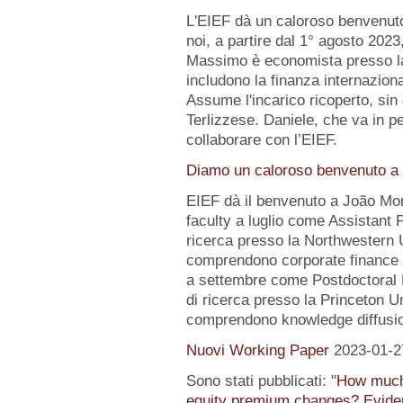
L'EIEF dà un caloroso benvenut
noi, a partire dal 1° agosto 2023
Massimo è economista presso la B
includono la finanza internazion
Assume l'incarico ricoperto, sin 
Terlizzese. Daniele, che va in pe
collaborare con l’EIEF.
Diamo un caloroso benvenuto a 
EIEF dà il benvenuto a João Mo
faculty a luglio come Assistant 
ricerca presso la Northwestern Un
comprendono corporate finance e
a settembre come Postdoctoral 
di ricerca presso la Princeton Uni
comprendono knowledge diffusio
Nuovi Working Paper
2023-01-2
Sono stati pubblicati: "
How much 
equity premium changes? Eviden