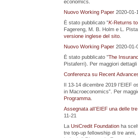
economics.
Nuovo Working Paper
2020-01-
È stato pubblicato "
K
-Returns to
Fagereng, M. B. Holm e L. Pistafe
versione inglese del sito
.
Nuovo Working Paper
2020-01-
È stato pubblicato "
The Insuranc
Pistaferri). Per maggiori dettagl
Conferenza su Recent Advance
Il 13-14 dicembre 2019 l’EIEF o
in Macroeconomics”. Per maggior
Programma
.
Assegnata all’EIEF una delle tr
11-21
La
UniCredit Foundation
ha scelt
tre top-up fellowship di tre anni,