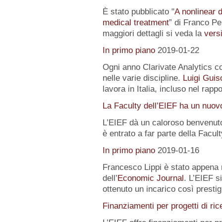
È stato pubblicato "
A nonlinear 
medical treatment
” di Franco Pe
maggiori dettagli si veda la
versi
In primo piano
2019-01-22
Ogni anno Clarivate Analytics com
nelle varie discipline.
Luigi Guis
lavora in Italia, incluso nel rapp
La Faculty dell’EIEF ha un nuo
L’EIEF dà un caloroso benvenut
è entrato a far parte della Facu
In primo piano
2019-01-16
Francesco Lippi è stato appena 
dell’
Economic Journal
. L’EIEF s
ottenuto un incarico così presti
Finanziamenti per progetti di ric