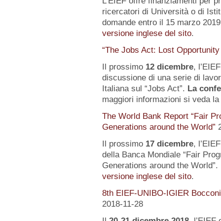
L’EIEF offre finanziamenti per pr
ricercatori di Università o di Istit
domande entro il 15 marzo 2019.
versione inglese del sito
.
“The Jobs Act: Lost Opportunity
Il prossimo
12 dicembre
, l’EIE
discussione di una serie di lavo
Italiana sul “Jobs Act”.
La confe
maggiori informazioni si veda l
The World Bank Report “Fair Pr
Generations around the World”
Il prossimo
17 dicembre
, l’EIE
della Banca Mondiale “Fair Pro
Generations around the World”. 
versione inglese del sito
.
8th EIEF-UNIBO-IGIER Bocconi 
2018-11-28
Il
20-21 dicembre 2018
, l’EIEF 