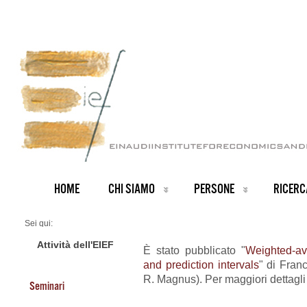
HOME
CHI SIAMO
PERSONE
RICERC
Sei qui:
Home
ARCHIVIO NOTIZIE
Attività dell'EIEF
È stato pubblicato "
Weighted-av
News IT archive
and prediction intervals
" di Fran
Nuovo Working Paper
R. Magnus). Per maggiori dettagli
Seminari