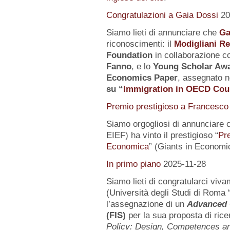
Congratulazioni a Gaia Dossi
20
Siamo lieti di annunciare che
Ga
riconoscimenti: il
Modigliani R
Foundation
in collaborazione co
Fanno
, e lo
Young Scholar Awa
Economics Paper
, assegnato n
su
“
Immigration in OECD Cou
Premio prestigioso a Francesco 
Siamo orgogliosi di annunciare 
EIEF) ha vinto il prestigioso “
Pr
Economica
” (Giants in Economi
In primo piano
2025-11-28
Siamo lieti di congratularci vi
(Università degli Studi di Roma 
l’assegnazione di un
Advanced 
(FIS)
per la sua proposta di rice
Policy: Design, Competences 