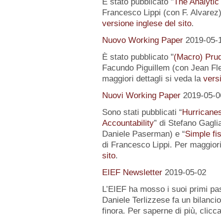
È stato pubblicato "
The Analytic
Francesco Lippi (con F. Alvarez).
versione inglese del sito
.
Nuovo Working Paper
2019-05-
È stato pubblicato "
(Macro) Prud
Facundo Piguillem (con Jean Fle
maggiori dettagli si veda la
versi
Nuovi Working Paper
2019-05-0
Sono stati pubblicati “
Hurricanes
Accountability
” di Stefano Gagli
Daniele Paserman) e “
Simple fi
di Francesco Lippi. Per maggiori
sito
.
EIEF Newsletter
2019-05-02
L’EIEF ha mosso i suoi primi pas
Daniele Terlizzese fa un bilancio
finora. Per saperne di più, clicc