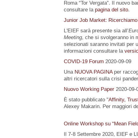
Roma “Tor Vergata”. Il nuovo ba
consultare la
pagina del sito
.
Junior Job Market: Ricerchiamo
L'EIEF sarà presente sia all’
Eur
Meeting
, che si svolgeranno in m
selezionati saranno invitati per u
informazioni consultare la
versio
COVID-19 Forum
2020-09-09
Una
NUOVA PAGINA
per raccogl
altri ricercatori sulla crisi pand
Nuovo Working Paper
2020-09-
È stato pubblicato "
Affinity, Tru
Alexey Makarin. Per maggiori det
Online Workshop su “Mean Fiel
Il 7-8 Settembre 2020, EIEF e 