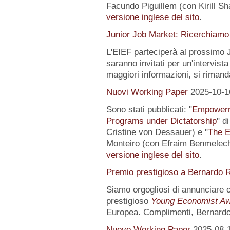
Facundo Piguillem (con Kirill Sh
versione inglese del sito
.
Junior Job Market: Ricerchiamo 
L'EIEF parteciperà al prossimo J
saranno invitati per un'intervista
maggiori informazioni, si rimand
Nuovi Working Paper
2025-10-1
Sono stati pubblicati: "
Empowerme
Programs under Dictatorship
" d
Cristine von Dessauer) e "
The E
Monteiro (con Efraim Benmelech)
versione inglese del sito
.
Premio prestigioso a Bernardo R
Siamo orgogliosi di annunciare
prestigioso
Young Economist Aw
Europea. Complimenti, Bernardo
Nuovo Working Paper
2025-08-