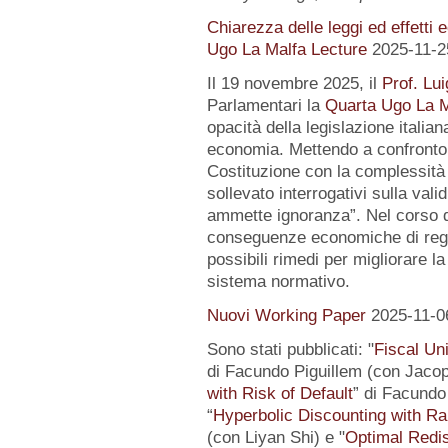
Chiarezza delle leggi ed effetti 
Ugo La Malfa Lecture
2025-11-2
Il 19 novembre 2025, il
Prof. Lui
Parlamentari la
Quarta Ugo La M
opacità della legislazione italiana
economia. Mettendo a confronto l
Costituzione con la complessità 
sollevato interrogativi sulla vali
ammette ignoranza”. Nel corso de
conseguenze economiche di regol
possibili rimedi per migliorare la
sistema normativo.
Nuovi Working Paper
2025-11-0
Sono stati pubblicati: "
Fiscal Un
di Facundo Piguillem (con Jacop
with Risk of Default
” di Facundo 
“
Hyperbolic Discounting with Ra
(con Liyan Shi) e "
Optimal Redis