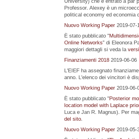
University) che è entrato a par 
Professor. Alexey è un microeco
political economy ed economia 
Nuovo Working Paper
2019-07-
È stato pubblicato "
Multidimensi
Online Networks
” di Eleonora P
maggiori dettagli si veda la
versi
Finanziamenti 2018
2019-06-06
L'EIEF ha assegnato finanziamenti
anno. L'elenco dei vincitori è di
Nuovo Working Paper
2019-06-
È stato pubblicato "
Posterior mo
location model with Laplace prio
Luca e Jan R. Magnus). Per magg
del sito
.
Nuovo Working Paper
2019-05-