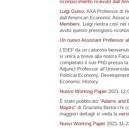
riconoscimento ricevuto dall’A
Luigi Guiso
, AXA Professor di Ho
dall'American Economic Associat
Members
. Luigi rientra così nel
avuto questo prestigioso ricon
Un nuovo Assistant Professor al
L’EIEF da un caloroso benvenut
si unirà a breve alla nostra Fa
completato il suo PhD presso la
Adjunct Professor all’Universida
Political Economy, Development
Economic History.
Nuovo Working Paper
2021-12-
È stato pubblicato "
Adams and E
Majors
" di Graziella Bertocchi 
maggiori dettagli si veda la
versi
Nuovi Working Paper
2021-11-2