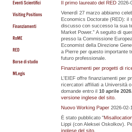
Eventi Scientifici
Il primo laureato del RED
2026-
Venerdì 27 marzo abbiamo celeb
Visiting Positions
Economics Doctorate (RED): il s
discusso con successo la sua te
Finanziamenti
Market Power.” A seguito di quest
RoME
presso la Commissione Europea, 
Economist della Direzione Gener
RED
a Pierre per questo importante tr
futuro professionale.
Borse di studio
Finanziamenti per progetti di ric
MLegis
L’EIEF offre finanziamenti per pr
ricercatori affiliati a Università o 
domande entro il
10 aprile 2026
versione inglese del sito
.
Nuovo Working Paper
2026-02-
È stato pubblicato "
Misallocatio
Lippi (con Aleksei Oskolkov). Pe
inglese del sito
.