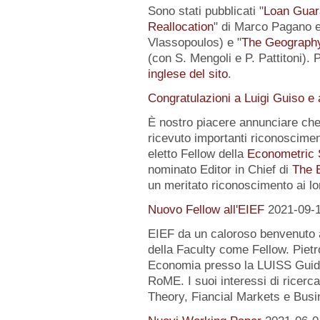
Sono stati pubblicati "
Loan Guar
Reallocation
" di Marco Pagano e 
Vlassopoulos) e "
The Geography 
(con S. Mengoli e P. Pattitoni). 
inglese del sito
.
Congratulazioni a Luigi Guiso e
È nostro piacere annunciare che
ricevuto importanti riconoscimen
eletto Fellow della
Econometric 
nominato Editor in Chief di
The 
un meritato riconoscimento ai lo
Nuovo Fellow all'EIEF
2021-09-
EIEF da un caloroso benvenuto
della Faculty come Fellow. Pietr
Economia presso la LUISS Guido
RoME. I suoi interessi di rice
Theory, Fiancial Markets e Busi