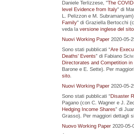
Daniele Terlizzese, "
The COVID-1
level Evidence from Italy
" di Ma
L. Pelizzon e M. Subramanyam) 
Family
" di Graziella Bertocchi (
veda la
versione inglese del sito
Nuovi Working Paper
2020-05-2
Sono stati pubblicati “
Are Execut
Deaths' Events
” di Fabiano Sciv
Directorates and Competition in
Barone e E. Sette). Per maggiori
sito
.
Nuovi Working Paper
2020-05-2
Sono stati pubblicati “
Disaster R
Pagano (con C. Wagner e J. Zec
Hedging Income Shares
” di Jua
Grasso). Per maggiori dettagli s
Nuovo Working Paper
2020-05-