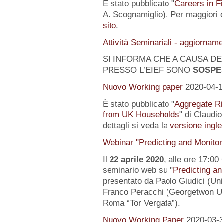
È stato pubblicato "
Careers in F
A. Scognamiglio). Per maggiori d
sito
.
Attività Seminariali - aggiornam
SI INFORMA CHE A CAUSA DEL
PRESSO L’EIEF SONO
SOSPE
Nuovo Working paper
2020-04-
È stato pubblicato "
Aggregate Ri
from UK Households
" di Claudi
dettagli si veda la
versione ingle
Webinar "Predicting and Monito
Il
22 aprile 2020
, alle ore 17:00
seminario web su "
Predicting a
presentato da Paolo Giudici (Uni
Franco Peracchi (Georgetwon Uni
Roma “Tor Vergata”).
Nuovo Working Paper
2020-03-