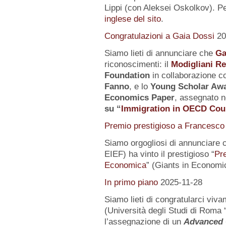
Lippi (con Aleksei Oskolkov). Pe
inglese del sito
.
Congratulazioni a Gaia Dossi
20
Siamo lieti di annunciare che
Ga
riconoscimenti: il
Modigliani R
Foundation
in collaborazione co
Fanno
, e lo
Young Scholar Awa
Economics Paper
, assegnato n
su
“
Immigration in OECD Cou
Premio prestigioso a Francesco 
Siamo orgogliosi di annunciare 
EIEF) ha vinto il prestigioso “
Pr
Economica
” (Giants in Economi
In primo piano
2025-11-28
Siamo lieti di congratularci vi
(Università degli Studi di Roma 
l’assegnazione di un
Advanced 