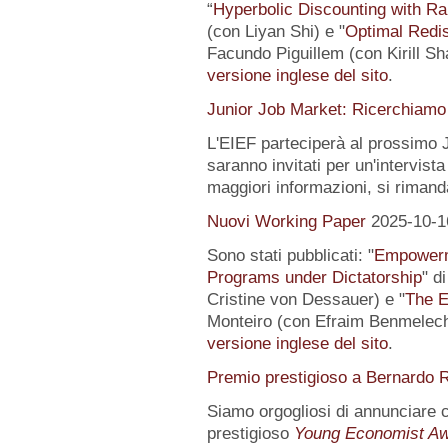
“
Hyperbolic Discounting with Ra
(con Liyan Shi) e "
Optimal Redis
Facundo Piguillem (con Kirill Sh
versione inglese del sito
.
Junior Job Market: Ricerchiamo 
L'EIEF parteciperà al prossimo J
saranno invitati per un'intervista
maggiori informazioni, si rimand
Nuovi Working Paper
2025-10-1
Sono stati pubblicati: "
Empowerme
Programs under Dictatorship
" d
Cristine von Dessauer) e "
The E
Monteiro (con Efraim Benmelech)
versione inglese del sito
.
Premio prestigioso a Bernardo R
Siamo orgogliosi di annunciare
prestigioso
Young Economist Aw