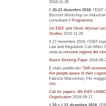
2018-11-28
Il
20-21 dicembre 2018
, l’EIEF 
Bocconi Workshop on Industrial
consultare il
Programma
.
1st EIEF and Oliver Wyman Lect
Studies
2018-11-20
Il 27 novembre 2018, l’EIEF osp
Law and Regulation Can Affect O
veda
la versione inglese del sito
Nuovo Working Paper
2018-09-
È stato pubblicato "
Self-assessed
Are people aware of their cognit
Fabrizio Mazzonna). Per maggior
sito
.
Call for papers: 8th EIEF-UNIB
Organization
2018-09-17
Il
20
e il
21 dicembre 2018
, l'E