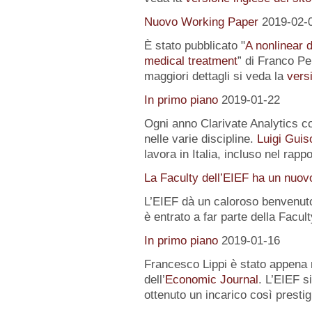
Nuovo Working Paper
2019-02-
È stato pubblicato "
A nonlinear 
medical treatment
” di Franco Pe
maggiori dettagli si veda la
versi
In primo piano
2019-01-22
Ogni anno Clarivate Analytics com
nelle varie discipline.
Luigi Guis
lavora in Italia, incluso nel rapp
La Faculty dell’EIEF ha un nuo
L’EIEF dà un caloroso benvenut
è entrato a far parte della Facu
In primo piano
2019-01-16
Francesco Lippi è stato appena 
dell’
Economic Journal
. L’EIEF s
ottenuto un incarico così presti