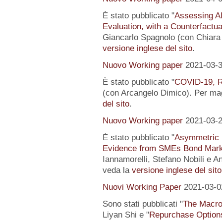
È stato pubblicato "
Assessing Al
Evaluation, with a Counterfactu
Giancarlo Spagnolo (con Chiara L
versione inglese del sito
.
Nuovo Working paper
2021-03-
È stato pubblicato "
COVID-19, R
(con Arcangelo Dimico). Per magg
del sito
.
Nuovo Working paper
2021-03-
È stato pubblicato "
Asymmetric I
Evidence from SMEs Bond Mark
Iannamorelli, Stefano Nobili e An
veda la
versione inglese del sito
Nuovi Working Paper
2021-03-0
Sono stati pubblicati "
The Macro
Liyan Shi e "
Repurchase Options