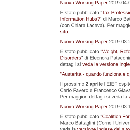
Nuovo Working Paper
2019-04-
È stato pubblicato "
Tax Professi
Information Hubs?
” di Marco Bat
(con Chiara Lacava). Per maggior
sito
.
Nuovo Working Paper
2019-03-
È stato pubblicato "
Weight, Refe
Disorders
” di Eleonora Patacchin
dettagli si
veda la versione ingle
“Austerità - quando funziona e 
Il prossimo
2 aprile
l’EIEF ospit
Carlo Favero e Francesco Giavaz
Per maggiori dettagli si veda la
Nuovo Working Paper
2019-03-
È stato pubblicato "
Coalition For
Marco Battaglini (Cornell Univer
veda la
versione inglese del sito