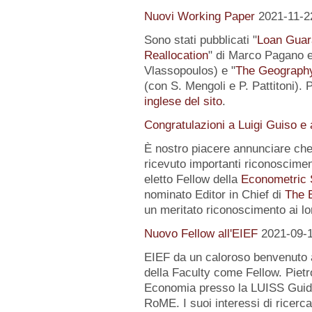
Nuovi Working Paper
2021-11-2
Sono stati pubblicati "
Loan Guar
Reallocation
" di Marco Pagano e 
Vlassopoulos) e "
The Geography 
(con S. Mengoli e P. Pattitoni). 
inglese del sito
.
Congratulazioni a Luigi Guiso e
È nostro piacere annunciare che
ricevuto importanti riconoscimen
eletto Fellow della
Econometric 
nominato Editor in Chief di
The 
un meritato riconoscimento ai lo
Nuovo Fellow all'EIEF
2021-09-
EIEF da un caloroso benvenuto
della Faculty come Fellow. Pietr
Economia presso la LUISS Guido
RoME. I suoi interessi di rice