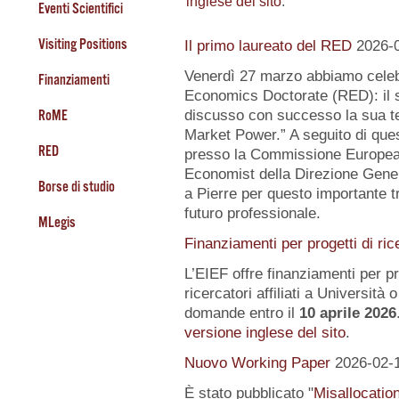
inglese del sito
.
Eventi Scientifici
Visiting Positions
Il primo laureato del RED
2026-
Venerdì 27 marzo abbiamo celeb
Finanziamenti
Economics Doctorate (RED): il s
RoME
discusso con successo la sua te
Market Power.” A seguito di quest
RED
presso la Commissione Europea, 
Economist della Direzione Gener
Borse di studio
a Pierre per questo importante tr
futuro professionale.
MLegis
Finanziamenti per progetti di ric
L’EIEF offre finanziamenti per pr
ricercatori affiliati a Università o 
domande entro il
10 aprile 2026
versione inglese del sito
.
Nuovo Working Paper
2026-02-
È stato pubblicato "
Misallocatio