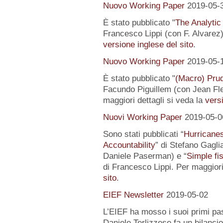
Nuovo Working Paper
2019-05-
È stato pubblicato "
The Analytic
Francesco Lippi (con F. Alvarez).
versione inglese del sito
.
Nuovo Working Paper
2019-05-
È stato pubblicato "
(Macro) Prud
Facundo Piguillem (con Jean Fle
maggiori dettagli si veda la
versi
Nuovi Working Paper
2019-05-0
Sono stati pubblicati “
Hurricanes
Accountability
” di Stefano Gagli
Daniele Paserman) e “
Simple fi
di Francesco Lippi. Per maggiori
sito
.
EIEF Newsletter
2019-05-02
L’EIEF ha mosso i suoi primi pas
Daniele Terlizzese fa un bilancio