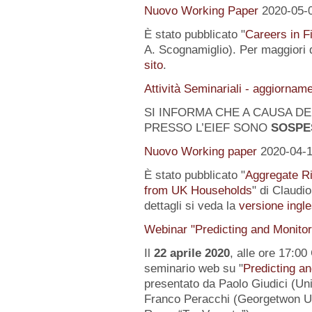
Nuovo Working Paper
2020-05-
È stato pubblicato "
Careers in F
A. Scognamiglio). Per maggiori d
sito
.
Attività Seminariali - aggiornam
SI INFORMA CHE A CAUSA DEL
PRESSO L’EIEF SONO
SOSPE
Nuovo Working paper
2020-04-
È stato pubblicato "
Aggregate Ri
from UK Households
" di Claudi
dettagli si veda la
versione ingle
Webinar "Predicting and Monito
Il
22 aprile 2020
, alle ore 17:00
seminario web su "
Predicting a
presentato da Paolo Giudici (Uni
Franco Peracchi (Georgetwon Uni