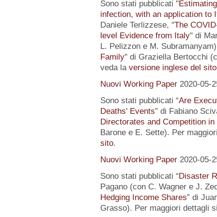
Sono stati pubblicati "
Estimating
infection, with an application to 
Daniele Terlizzese, "
The COVID-1
level Evidence from Italy
" di Ma
L. Pelizzon e M. Subramanyam) 
Family
" di Graziella Bertocchi (
veda la
versione inglese del sito
Nuovi Working Paper
2020-05-2
Sono stati pubblicati “
Are Execut
Deaths' Events
” di Fabiano Sciv
Directorates and Competition in
Barone e E. Sette). Per maggiori
sito
.
Nuovi Working Paper
2020-05-2
Sono stati pubblicati “
Disaster R
Pagano (con C. Wagner e J. Zec
Hedging Income Shares
” di Jua
Grasso). Per maggiori dettagli s