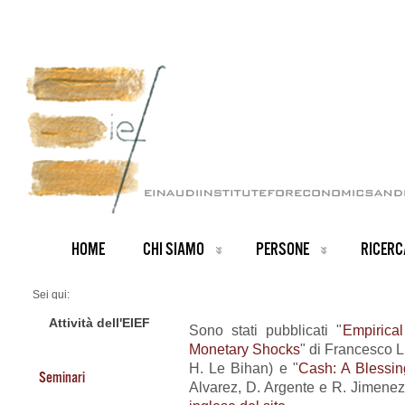
HOME
CHI SIAMO
PERSONE
RICERC
Sei qui:
Home
ARCHIVIO NOTIZIE
Attività dell'EIEF
Sono stati pubblicati "
Empirical
News IT archive
Monetary Shocks
" di Francesco Li
Nuovi Working Paper
H. Le Bihan) e "
Cash: A Blessin
Seminari
Alvarez, D. Argente e R. Jimenez)