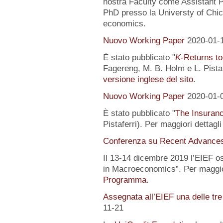
nostra Faculty come Assistant P
PhD presso la Universty of Chic
economics.
Nuovo Working Paper
2020-01-
È stato pubblicato "
K
-Returns to
Fagereng, M. B. Holm e L. Pistafe
versione inglese del sito
.
Nuovo Working Paper
2020-01-
È stato pubblicato "
The Insuranc
Pistaferri). Per maggiori dettagl
Conferenza su Recent Advance
Il 13-14 dicembre 2019 l’EIEF o
in Macroeconomics”. Per maggior
Programma
.
Assegnata all’EIEF una delle tr
11-21