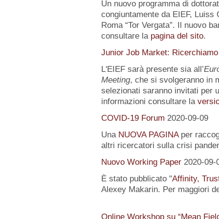
Un nuovo programma di dottorat
congiuntamente da EIEF, Luiss Gu
Roma “Tor Vergata”. Il nuovo ba
consultare la
pagina del sito
.
Junior Job Market: Ricerchiamo
L'EIEF sarà presente sia all’
Eur
Meeting
, che si svolgeranno in m
selezionati saranno invitati per u
informazioni consultare la
versio
COVID-19 Forum
2020-09-09
Una
NUOVA PAGINA
per raccogl
altri ricercatori sulla crisi pand
Nuovo Working Paper
2020-09-
È stato pubblicato "
Affinity, Tru
Alexey Makarin. Per maggiori det
Online Workshop su “Mean Fiel