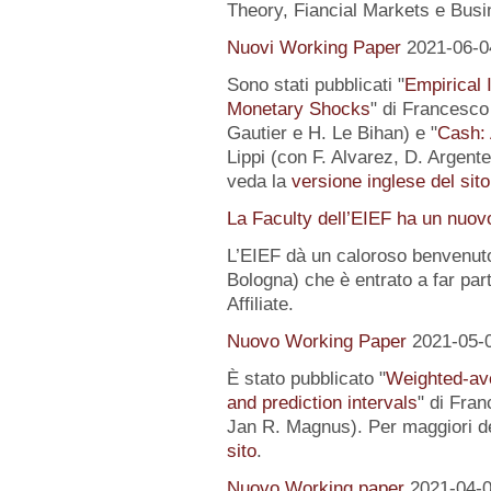
Theory, Fiancial Markets e Busi
Nuovi Working Paper
2021-06-0
Sono stati pubblicati "
Empirical I
Monetary Shocks
" di Francesco 
Gautier e H. Le Bihan) e "
Cash: 
Lippi (con F. Alvarez, D. Argente
veda la
versione inglese del sito
La Faculty dell’EIEF ha un nuo
L’EIEF dà un caloroso benvenut
Bologna) che è entrato a far pa
Affiliate.
Nuovo Working Paper
2021-05-
È stato pubblicato "
Weighted-av
and prediction intervals
" di Fra
Jan R. Magnus). Per maggiori de
sito
.
Nuovo Working paper
2021-04-