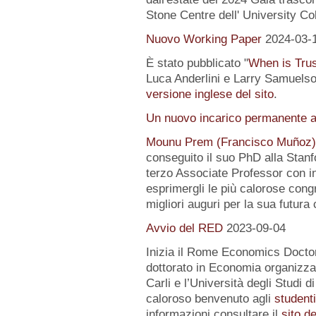
Stone Centre dell' University Co
Nuovo Working Paper
2024-03-
È stato pubblicato "
When is Tru
Luca Anderlini e Larry Samuelson
versione inglese del sito
.
Un nuovo incarico permanente a
Mounu Prem (Francisco Muñoz)
conseguito il suo PhD alla Stanfo
terzo Associate Professor con i
esprimergli le più calorose congra
migliori auguri per la sua futura 
Avvio del RED
2023-09-04
Inizia il Rome Economics Docto
dottorato in Economia organizz
Carli e l’Università degli Studi 
caloroso benvenuto agli
student
informazioni consultare il
sito d