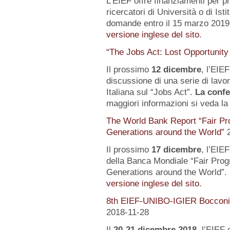
L’EIEF offre finanziamenti per pr
ricercatori di Università o di Istit
domande entro il 15 marzo 2019.
versione inglese del sito
.
“The Jobs Act: Lost Opportunity
Il prossimo
12 dicembre
, l’EIE
discussione di una serie di lavo
Italiana sul “Jobs Act”.
La confe
maggiori informazioni si veda l
The World Bank Report “Fair Pr
Generations around the World”
Il prossimo
17 dicembre
, l’EIE
della Banca Mondiale “Fair Pro
Generations around the World”. 
versione inglese del sito
.
8th EIEF-UNIBO-IGIER Bocconi 
2018-11-28
Il
20-21 dicembre 2018
, l’EIEF 