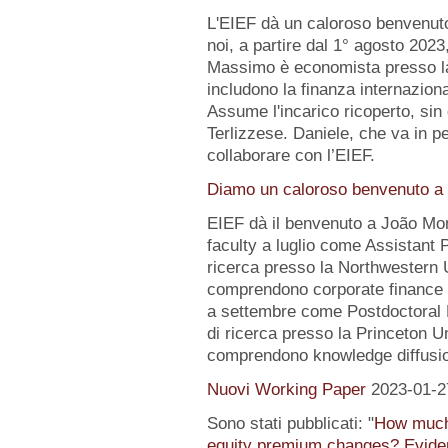
L'EIEF dà un caloroso benvenut
noi, a partire dal 1° agosto 2023
Massimo è economista presso la B
includono la finanza internazion
Assume l'incarico ricoperto, sin 
Terlizzese. Daniele, che va in pe
collaborare con l’EIEF.
Diamo un caloroso benvenuto a 
EIEF dà il benvenuto a João Mo
faculty a luglio come Assistant 
ricerca presso la Northwestern Un
comprendono corporate finance e
a settembre come Postdoctoral 
di ricerca presso la Princeton Uni
comprendono knowledge diffusio
Nuovi Working Paper
2023-01-2
Sono stati pubblicati: "
How much 
equity premium changes? Eviden