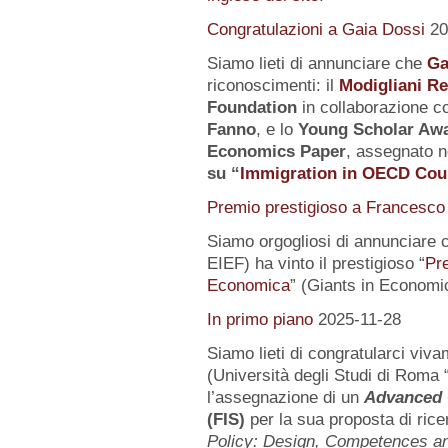
Congratulazioni a Gaia Dossi
20
Siamo lieti di annunciare che
Ga
riconoscimenti: il
Modigliani R
Foundation
in collaborazione co
Fanno
, e lo
Young Scholar Awa
Economics Paper
, assegnato n
su
“
Immigration in OECD Cou
Premio prestigioso a Francesco 
Siamo orgogliosi di annunciare 
EIEF) ha vinto il prestigioso “
Pr
Economica
” (Giants in Economi
In primo piano
2025-11-28
Siamo lieti di congratularci vi
(Università degli Studi di Roma 
l’assegnazione di un
Advanced 
(FIS)
per la sua proposta di rice
Policy: Design, Competences 