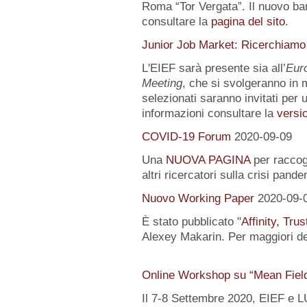
Roma “Tor Vergata”. Il nuovo ba
consultare la
pagina del sito
.
Junior Job Market: Ricerchiamo
L'EIEF sarà presente sia all’
Eur
Meeting
, che si svolgeranno in m
selezionati saranno invitati per u
informazioni consultare la
versio
COVID-19 Forum
2020-09-09
Una
NUOVA PAGINA
per raccogl
altri ricercatori sulla crisi pand
Nuovo Working Paper
2020-09-
È stato pubblicato "
Affinity, Tru
Alexey Makarin. Per maggiori det
Online Workshop su “Mean Fiel
Il 7-8 Settembre 2020, EIEF e 