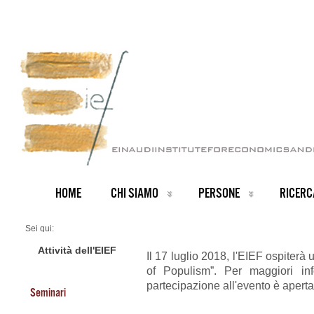
HOME
CHI SIAMO
PERSONE
RICERC
Sei qui:
Home
ARCHIVIO NOTIZIE
Attività dell'EIEF
Il 17 luglio 2018, l'EIEF ospiter
News IT archive
of Populism”. Per maggiori inf
The Economic Determinants of Populism
partecipazione all'evento è aperta
Seminari