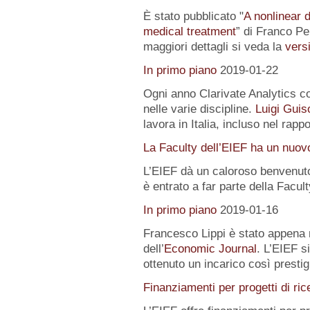
È stato pubblicato "
A nonlinear 
medical treatment
” di Franco Pe
maggiori dettagli si veda la
versi
In primo piano
2019-01-22
Ogni anno Clarivate Analytics com
nelle varie discipline.
Luigi Guis
lavora in Italia, incluso nel rapp
La Faculty dell’EIEF ha un nuo
L’EIEF dà un caloroso benvenut
è entrato a far parte della Facu
In primo piano
2019-01-16
Francesco Lippi è stato appena 
dell’
Economic Journal
. L’EIEF s
ottenuto un incarico così presti
Finanziamenti per progetti di ric