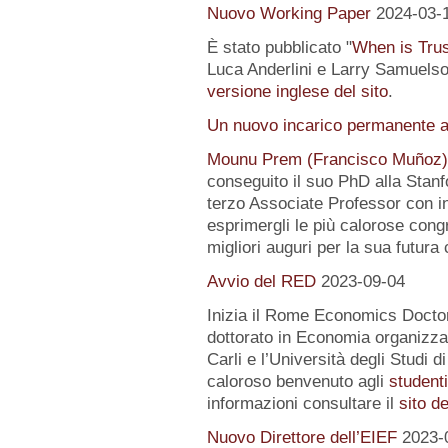
Nuovo Working Paper
2024-03-
È stato pubblicato "
When is Tru
Luca Anderlini e Larry Samuelson
versione inglese del sito
.
Un nuovo incarico permanente a
Mounu Prem (Francisco Muñoz)
conseguito il suo PhD alla Stanfo
terzo Associate Professor con i
esprimergli le più calorose congra
migliori auguri per la sua futura 
Avvio del RED
2023-09-04
Inizia il Rome Economics Docto
dottorato in Economia organizz
Carli e l’Università degli Studi 
caloroso benvenuto agli
student
informazioni consultare il
sito d
Nuovo Direttore dell’EIEF
2023-