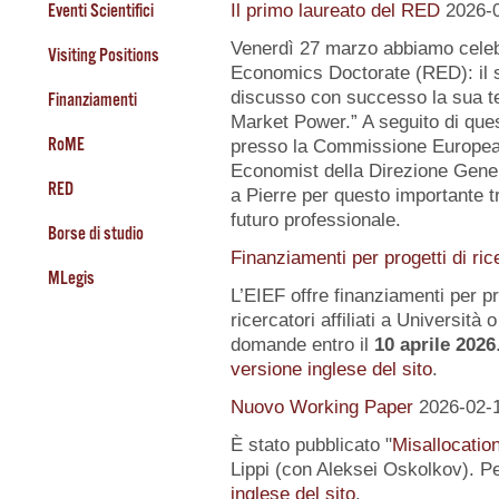
Eventi Scientifici
Il primo laureato del RED
2026-
Venerdì 27 marzo abbiamo celeb
Visiting Positions
Economics Doctorate (RED): il s
discusso con successo la sua te
Finanziamenti
Market Power.” A seguito di quest
RoME
presso la Commissione Europea, 
Economist della Direzione Gener
RED
a Pierre per questo importante tr
futuro professionale.
Borse di studio
Finanziamenti per progetti di ric
MLegis
L’EIEF offre finanziamenti per pr
ricercatori affiliati a Università o 
domande entro il
10 aprile 2026
versione inglese del sito
.
Nuovo Working Paper
2026-02-
È stato pubblicato "
Misallocatio
Lippi (con Aleksei Oskolkov). Pe
inglese del sito
.