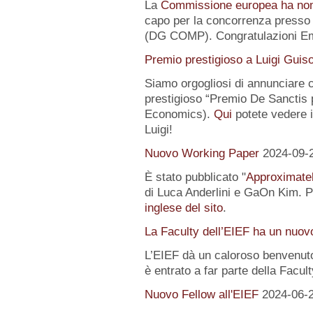
La
Commissione europea ha no
capo per la concorrenza presso 
(DG COMP). Congratulazioni E
Premio prestigioso a Luigi Guis
Siamo orgogliosi di annunciare
prestigioso “Premio De Sanctis 
Economics).
Qui
potete vedere i 
Luigi!
Nuovo Working Paper
2024-09-
È stato pubblicato "
Approximatel
di Luca Anderlini e GaOn Kim. Pe
inglese del sito
.
La Faculty dell’EIEF ha un nuo
L’EIEF dà un caloroso benvenut
è entrato a far parte della Facul
Nuovo Fellow all'EIEF
2024-06-