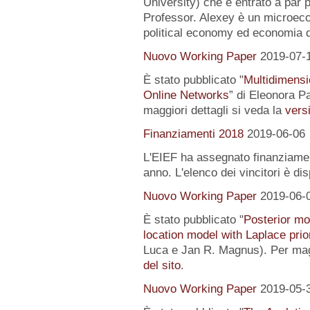
University) che è entrato a par 
Professor. Alexey è un microeco
political economy ed economia 
Nuovo Working Paper
2019-07-
È stato pubblicato "
Multidimensi
Online Networks
” di Eleonora P
maggiori dettagli si veda la
versi
Finanziamenti 2018
2019-06-06
L'EIEF ha assegnato finanziamenti
anno. L'elenco dei vincitori è di
Nuovo Working Paper
2019-06-
È stato pubblicato "
Posterior mo
location model with Laplace prio
Luca e Jan R. Magnus). Per magg
del sito
.
Nuovo Working Paper
2019-05-