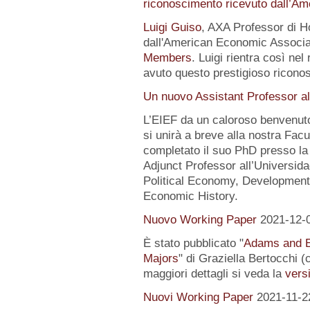
riconoscimento ricevuto dall’A
Luigi Guiso
, AXA Professor di Ho
dall'American Economic Associat
Members
. Luigi rientra così nel
avuto questo prestigioso ricon
Un nuovo Assistant Professor al
L’EIEF da un caloroso benvenut
si unirà a breve alla nostra Fa
completato il suo PhD presso la
Adjunct Professor all’Universida
Political Economy, Development
Economic History.
Nuovo Working Paper
2021-12-
È stato pubblicato "
Adams and E
Majors
" di Graziella Bertocchi 
maggiori dettagli si veda la
versi
Nuovi Working Paper
2021-11-2