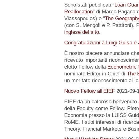
Sono stati pubblicati "
Loan Guar
Reallocation
" di Marco Pagano e 
Vlassopoulos) e "
The Geography 
(con S. Mengoli e P. Pattitoni). 
inglese del sito
.
Congratulazioni a Luigi Guiso e
È nostro piacere annunciare che
ricevuto importanti riconoscimen
eletto Fellow della
Econometric 
nominato Editor in Chief di
The 
un meritato riconoscimento ai lo
Nuovo Fellow all'EIEF
2021-09-
EIEF da un caloroso benvenuto
della Faculty come Fellow. Pietr
Economia presso la LUISS Guido
RoME. I suoi interessi di rice
Theory, Fiancial Markets e Busi