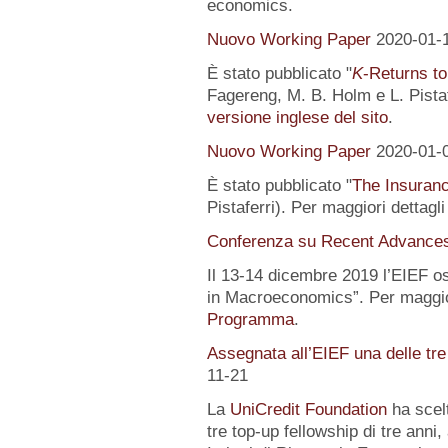
economics.
Nuovo Working Paper
2020-01-
È stato pubblicato "
K
-Returns to
Fagereng, M. B. Holm e L. Pistafe
versione inglese del sito
.
Nuovo Working Paper
2020-01-
È stato pubblicato "
The Insuranc
Pistaferri). Per maggiori dettagl
Conferenza su Recent Advance
Il 13-14 dicembre 2019 l’EIEF o
in Macroeconomics”. Per maggior
Programma
.
Assegnata all’EIEF una delle tr
11-21
La
UniCredit Foundation
ha scelt
tre top-up fellowship di tre anni,