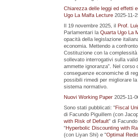
Chiarezza delle leggi ed effetti 
Ugo La Malfa Lecture
2025-11-2
Il 19 novembre 2025, il
Prof. Lui
Parlamentari la
Quarta Ugo La M
opacità della legislazione italiana
economia. Mettendo a confronto l
Costituzione con la complessità 
sollevato interrogativi sulla vali
ammette ignoranza”. Nel corso de
conseguenze economiche di regol
possibili rimedi per migliorare la
sistema normativo.
Nuovi Working Paper
2025-11-0
Sono stati pubblicati: "
Fiscal Un
di Facundo Piguillem (con Jacop
with Risk of Default
” di Facundo 
“
Hyperbolic Discounting with Ra
(con Liyan Shi) e "
Optimal Redis