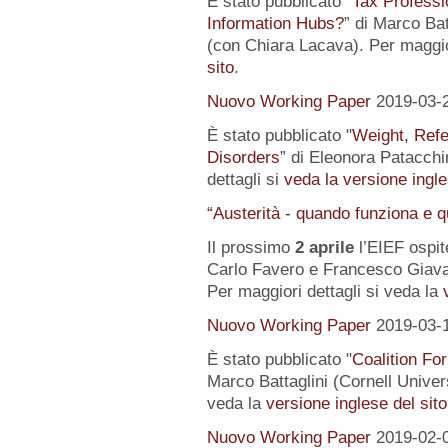
È stato pubblicato "
Tax Professi
Information Hubs?
” di Marco Bat
(con Chiara Lacava). Per maggior
sito
.
Nuovo Working Paper
2019-03-
È stato pubblicato "
Weight, Refe
Disorders
” di Eleonora Patacchin
dettagli si
veda la versione ingle
“Austerità - quando funziona e 
Il prossimo
2 aprile
l’EIEF ospit
Carlo Favero e Francesco Giavaz
Per maggiori dettagli si veda la
Nuovo Working Paper
2019-03-
È stato pubblicato "
Coalition For
Marco Battaglini (Cornell Univer
veda la
versione inglese del sito
Nuovo Working Paper
2019-02-