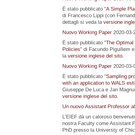
È stato pubblicato "
A Simple Pl
di Francesco Lippi (con Fernand
dettagli si veda la
versione ingle
Nuovo Working Paper
2020-03-
È stato pubblicato "
The Optimal
Policies
" di Facundo Piguillem e
la
versione inglese del sito
.
Nuovo Working Paper
2020-03-
È stato pubblicato "
Sampling pro
with an application to WALS est
Giuseppe De Luca e Jan Magnus).
versione inglese del sito
.
Un nuovo Assistant Professor a
L’EIEF dà un caloroso benvenut
nostra Faculty come Assistant P
PhD presso la Universty of Chic