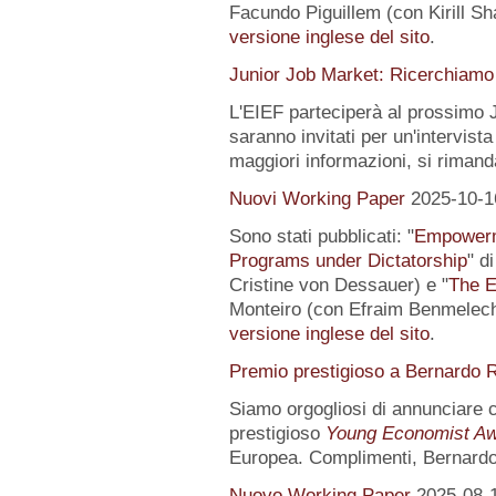
Facundo Piguillem (con Kirill Sh
versione inglese del sito
.
Junior Job Market: Ricerchiamo 
L'EIEF parteciperà al prossimo J
saranno invitati per un'intervista
maggiori informazioni, si rimand
Nuovi Working Paper
2025-10-1
Sono stati pubblicati: "
Empowerme
Programs under Dictatorship
" d
Cristine von Dessauer) e "
The E
Monteiro (con Efraim Benmelech)
versione inglese del sito
.
Premio prestigioso a Bernardo R
Siamo orgogliosi di annunciare
prestigioso
Young Economist Aw
Europea. Complimenti, Bernardo
Nuovo Working Paper
2025-08-