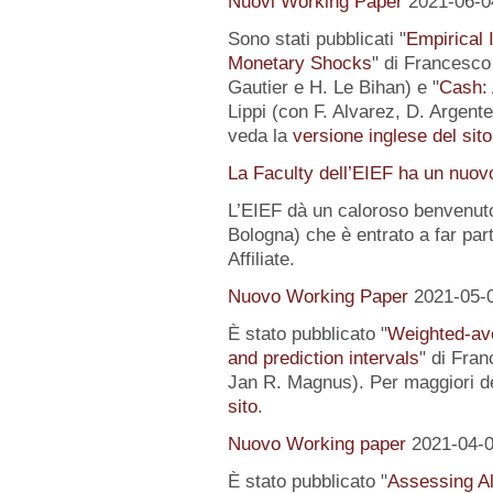
Nuovi Working Paper
2021-06-0
Sono stati pubblicati "
Empirical I
Monetary Shocks
" di Francesco 
Gautier e H. Le Bihan) e "
Cash: 
Lippi (con F. Alvarez, D. Argente
veda la
versione inglese del sito
La Faculty dell’EIEF ha un nuo
L’EIEF dà un caloroso benvenut
Bologna) che è entrato a far pa
Affiliate.
Nuovo Working Paper
2021-05-
È stato pubblicato "
Weighted-av
and prediction intervals
" di Fra
Jan R. Magnus). Per maggiori de
sito
.
Nuovo Working paper
2021-04-
È stato pubblicato "
Assessing Al