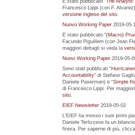
È stato pubblicato "
The Analytic
Francesco Lippi (con F. Alvarez).
versione inglese del sito
.
Nuovo Working Paper
2019-05-
È stato pubblicato "
(Macro) Prud
Facundo Piguillem (con Jean Fle
maggiori dettagli si veda la
versi
Nuovi Working Paper
2019-05-0
Sono stati pubblicati “
Hurricanes
Accountability
” di Stefano Gagli
Daniele Paserman) e “
Simple fi
di Francesco Lippi. Per maggiori
sito
.
EIEF Newsletter
2019-05-02
L’EIEF ha mosso i suoi primi pas
Daniele Terlizzese fa un bilancio
finora. Per saperne di più, clicc