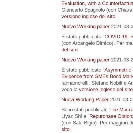
Evaluation, with a Counterfactu
Giancarlo Spagnolo (con Chiara L
versione inglese del sito
.
Nuovo Working paper
2021-03-
È stato pubblicato "
COVID-19, R
(con Arcangelo Dimico). Per magg
del sito
.
Nuovo Working paper
2021-03-
È stato pubblicato "
Asymmetric I
Evidence from SMEs Bond Mark
Iannamorelli, Stefano Nobili e An
veda la
versione inglese del sito
Nuovi Working Paper
2021-03-0
Sono stati pubblicati "
The Macro
Liyan Shi e "
Repurchase Options
(con Saki Bigio). Per maggiori de
sito
.