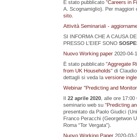
È stato pubblicato "
Careers in F
A. Scognamiglio). Per maggiori d
sito
.
Attività Seminariali - aggiornam
SI INFORMA CHE A CAUSA DEL
PRESSO L’EIEF SONO
SOSPE
Nuovo Working paper
2020-04-
È stato pubblicato "
Aggregate Ri
from UK Households
" di Claudi
dettagli si veda la
versione ingle
Webinar "Predicting and Monito
Il
22 aprile 2020
, alle ore 17:00
seminario web su "
Predicting a
presentato da Paolo Giudici (Uni
Franco Peracchi (Georgetwon Uni
Roma “Tor Vergata”).
Nuovo Working Paper
2020-03-