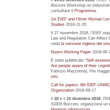
Bocconi Workshop on Industrial
consultare il
Programma
.
1st EIEF and Oliver Wyman Lect
Studies
2018-11-20
Il 27 novembre 2018, l’EIEF osp
Law and Regulation Can Affect O
veda
la versione inglese del sito
Nuovo Working Paper
2018-09-
È stato pubblicato "
Self-assessed
Are people aware of their cognit
Fabrizio Mazzonna). Per maggior
sito
.
Call for papers: 8th EIEF-UNIB
Organization
2018-09-17
Il
20
e il
21 dicembre 2018
, l'E
IGIER Bocconi, organizzerà un
Maggiori informazioni...