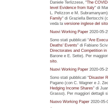
Daniele Terlizzese, "
The COVID-1
level Evidence from Italy
" di Ma
L. Pelizzon e M. Subramanyam) 
Family
" di Graziella Bertocchi (
veda la
versione inglese del sito
Nuovi Working Paper
2020-05-2
Sono stati pubblicati “
Are Execut
Deaths' Events
” di Fabiano Sciv
Directorates and Competition in
Barone e E. Sette). Per maggiori
sito
.
Nuovi Working Paper
2020-05-2
Sono stati pubblicati “
Disaster R
Pagano (con C. Wagner e J. Zec
Hedging Income Shares
” di Jua
Grasso). Per maggiori dettagli s
Nuovo Working Paper
2020-05-